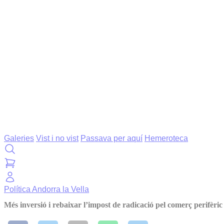
Galeries
Vist i no vist
Passava per aquí
Hemeroteca
Política
Andorra la Vella
Més inversió i rebaixar l’impost de radicació pel comerç perifèric