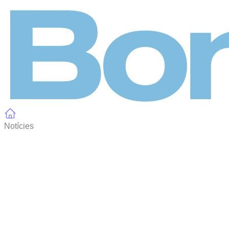
Panell de gestió de galetes
Notícies