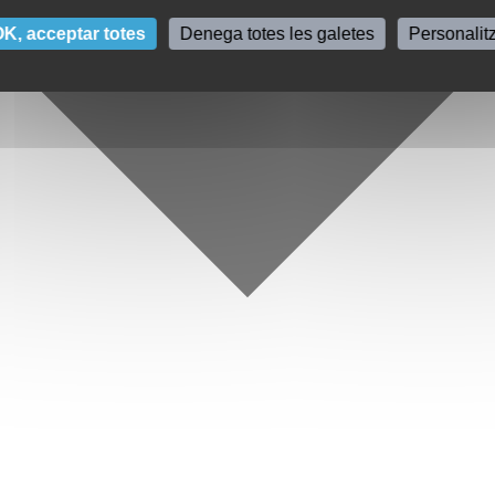
K, acceptar totes
Denega totes les galetes
Personalit