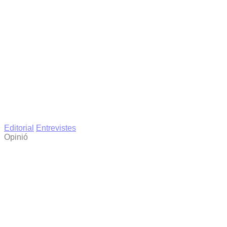
Editorial
Entrevistes
Opinió