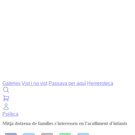
Galeries
Vist i no vist
Passava per aquí
Hemeroteca
Política
Mitja dotzena de famílies s'interessen en l'acolliment d'infants