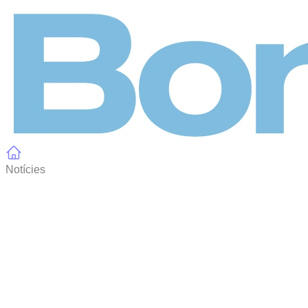
Panell de gestió de galetes
Notícies