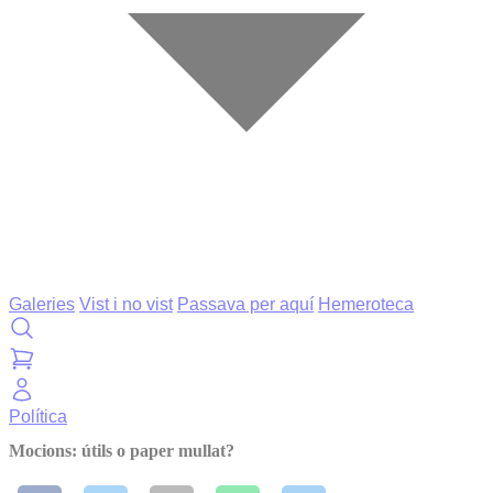
Galeries
Vist i no vist
Passava per aquí
Hemeroteca
Política
Mocions: útils o paper mullat?