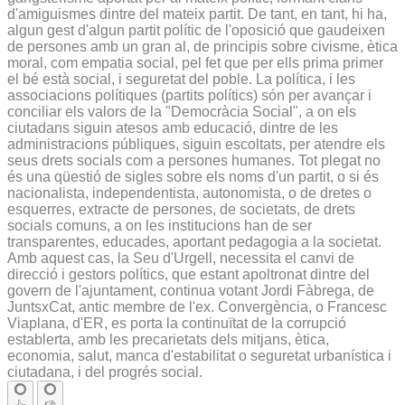
d'amiguismes dintre del mateix partit. De tant, en tant, hi ha,
algun gest d'algun partit polític de l'oposició que gaudeixen
de persones amb un gran al, de principis sobre civisme, ètica
moral, com empatia social, pel fet que per ells prima primer
el bé està social, i seguretat del poble. La política, i les
associacions polítiques (partits polítics) són per avançar i
conciliar els valors de la "Democràcia Social", a on els
ciutadans siguin atesos amb educació, dintre de les
administracions públiques, siguin escoltats, per atendre els
seus drets socials com a persones humanes. Tot plegat no
és una qüestió de sigles sobre els noms d'un partit, o si és
nacionalista, independentista, autonomista, o de dretes o
esquerres, extracte de persones, de societats, de drets
socials comuns, a on les institucions han de ser
transparentes, educades, aportant pedagogia a la societat.
Amb aquest cas, la Seu d'Urgell, necessita el canvi de
direcció i gestors polítics, que estant apoltronat dintre del
govern de l'ajuntament, continua votant Jordi Fàbrega, de
JuntsxCat, antic membre de l'ex. Convergència, o Francesc
Viaplana, d'ER, es porta la continuïtat de la corrupció
establerta, amb les precarietats dels mitjans, ètica,
economia, salut, manca d'estabilitat o seguretat urbanística i
ciutadana, i del progrés social.