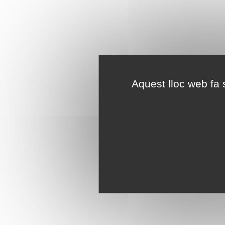
Aquest lloc web fa s