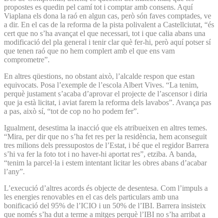
propostes es quedin pel camí tot i comptar amb consens. Aquí
Viaplana els dona la raó en algun cas, però són faves comptades, ve
a dir. En el cas de la reforma de la pista polivalent a Castellciutat, “és
cert que no s’ha avançat el que necessari, tot i que calia abans una
modificació del pla general i tenir clar què fer-hi, però aquí potser sí
que tenen raó que no hem complert amb el que ens vam
comprometre”.
En altres qüestions, no obstant això, l’alcalde respon que estan
equivocats. Posa l’exemple de l’escola Albert Vives. “La tenim,
perquè justament s’acaba d’aprovar el projecte de l’ascensor i diria
que ja està licitat, i aviat farem la reforma dels lavabos”. Avança pas
a pas, això sí, “tot de cop no ho podem fer”.
Igualment, desestima la inacció que els atribueixen en altres temes.
“Mira, per dir que no s’ha fet res per la residència, hem aconseguit
tres milions dels pressupostos de l’Estat, i bé que el regidor Barrera
s’hi va fer la foto tot i no haver-hi aportat res”, etziba. A banda,
“tenim la parcel·la i estem intentant licitar les obres abans d’acabar
l’any”.
L’execució d’altres acords és objecte de desentesa. Com l’impuls a
les energies renovables en el cas dels particulars amb una
bonificació del 95% de l’ICIO i un 50% de l’IBI. Barrera insisteix
que només s’ha dut a terme a mitges perquè l’IBI no s’ha arribat a