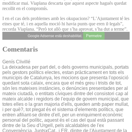
modificar mai. Viaplana descarta que aquest aspecte hagués quedat
recollit en el compromís.
I en el cas dels problemes amb les okupacions? “L’Ajuntament té les
eines que té, i en aquella moció hi havia punts que eren il·legals”,
recorda Viaplana. “Però tot allò que s’ha aprovat, s’ha dut a terme”.
Permetre
Google Adsense està deshabilitat.
Comentaris
Genís Clivillé
La deixadesa per part del, o dels governs municipals, portats
pels gestors polítics electes, estan pràcticament en tots els
municipis de Catalunya, les mocions que presenta l'oposició
quedant sota calaix, encara que el més greu i trists de tot,
són les mateixes instàncies, o denúncies presentades per al
mateix ciutadà, o entitats cíviques dintre del consistori cap al
mateix alcalde i regidors de l'equip de govern municipal, que
totes elles o la gran majoria d'ells, queden amb paper mullat,
i per què?, tot plegat és el sistema d'elements polítics, que
entren afiliant-se dintre d'ell, per un enriquiment econòmic
personal del polític, aquest és el cas del qual està passant
dintre de la Seu d'Urgell, pels alcaldables de l'ex
Convergència, JuntsxCat., i ER, dintre de l'Ajuntament de la