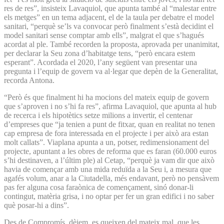
res de res”, insisteix Lavaquiol, que apunta també al “malestar entre
els metges” en un tema adjacent, el de la taula per debatre el model
sanitari, “perquè se’ls va convocar però finalment s’està decidint el
model sanitari sense comptar amb ells”, malgrat el que s’hagués
acordat al ple. També recorden la proposta, aprovada per unanimitat,
per declarar la Seu zona d’habitatge tens, “però encara estem
esperant”. Acordada el 2020, l’any següent van presentar una
pregunta i l’equip de govern va al·legar que depèn de la Generalitat,
recorda Antona.
“Però és que finalment hi ha mocions del mateix equip de govern
que s’aproven i no s’hi fa res”, afirma Lavaquiol, que apunta al hub
de recerca i els hipotètics setze milions a invertir, el centenar
d’empreses que “ja tenien a punt de fitxar, quan en realitat no tenen
cap empresa de fora interessada en el projecte i per això ara estan
molt callats”. Viaplana apunta a un, potser, redimensionament del
projecte, apuntant a les obres de reforma que es faran (60.000 euros
s’hi destinaven, a l’últim ple) al Cetap, “perquè ja vam dir que això
havia de començar amb una mida reduïda a la Seu i, a mesura que
agafés volum, anar a la Ciutadella, més endavant, però no pensàvem
pas fer alguna cosa faraònica de començament, sinó donar-li
contingut, matèria grisa, i no optar per fer un gran edifici i no saber
què posar-hi a dins”.
Des de Compromís, dèiem, es queixen del mateix mal, que les