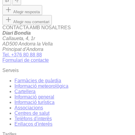
👍
👎
Afegir resposta
Afegir nou comentari
CONTACTA AMB NOSALTRES
Diari Bondia
Callaueta, 4, 1r
AD500 Andorra la Vella
Principat d'Andorra
Tel. +376 80 88 88
Formulari de contacte
Serveis
Farmàcies de guàrdia
Informació meteorològica
Cartellera
Informació general
Informació turística
Associacions
Centres de salut
Telèfons d'interès
Enllaços d'interés
Tarifes