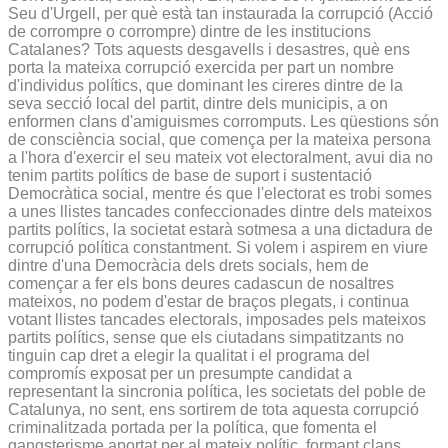
Seu d'Urgell, per què està tan instaurada la corrupció (Acció
de corrompre o corrompre) dintre de les institucions
Catalanes? Tots aquests desgavells i desastres, què ens
porta la mateixa corrupció exercida per part un nombre
d'individus polítics, que dominant les cireres dintre de la
seva secció local del partit, dintre dels municipis, a on
enformen clans d'amiguismes corromputs. Les qüestions són
de consciència social, que comença per la mateixa persona
a l'hora d'exercir el seu mateix vot electoralment, avui dia no
tenim partits polítics de base de suport i sustentació
Democràtica social, mentre és que l'electorat es trobi somes
a unes llistes tancades confeccionades dintre dels mateixos
partits polítics, la societat estarà sotmesa a una dictadura de
corrupció política constantment. Si volem i aspirem en viure
dintre d'una Democràcia dels drets socials, hem de
començar a fer els bons deures cadascun de nosaltres
mateixos, no podem d'estar de braços plegats, i continua
votant llistes tancades electorals, imposades pels mateixos
partits polítics, sense que els ciutadans simpatitzants no
tinguin cap dret a elegir la qualitat i el programa del
compromís exposat per un presumpte candidat a
representant la sincronia política, les societats del poble de
Catalunya, no sent, ens sortirem de tota aquesta corrupció
criminalitzada portada per la política, que fomenta el
gangsterisme aportat per al mateix polític, formant clans