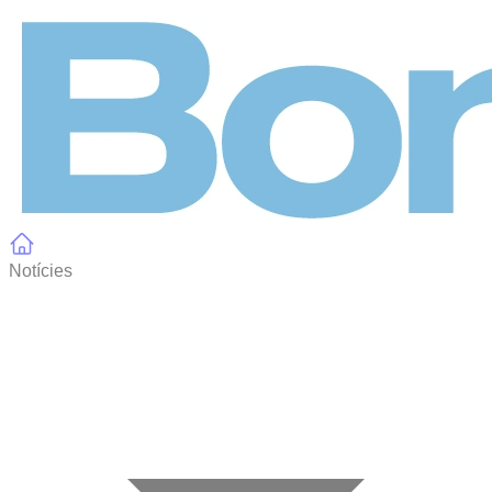
Panell de gestió de galetes
Notícies