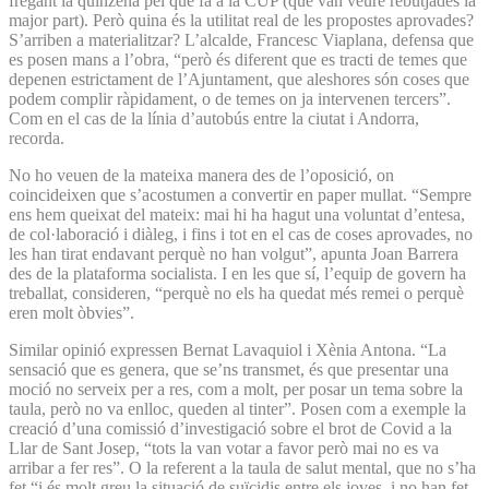
fregant la quinzena pel que fa a la CUP (que van veure rebutjades la
major part). Però quina és la utilitat real de les propostes aprovades?
S’arriben a materialitzar? L’alcalde, Francesc Viaplana, defensa que
es posen mans a l’obra, “però és diferent que es tracti de temes que
depenen estrictament de l’Ajuntament, que aleshores són coses que
podem complir ràpidament, o de temes on ja intervenen tercers”.
Com en el cas de la línia d’autobús entre la ciutat i Andorra,
recorda.
No ho veuen de la mateixa manera des de l’oposició, on
coincideixen que s’acostumen a convertir en paper mullat. “Sempre
ens hem queixat del mateix: mai hi ha hagut una voluntat d’entesa,
de col·laboració i diàleg, i fins i tot en el cas de coses aprovades, no
les han tirat endavant perquè no han volgut”, apunta Joan Barrera
des de la plataforma socialista. I en les que sí, l’equip de govern ha
treballat, consideren, “perquè no els ha quedat més remei o perquè
eren molt òbvies”.
Similar opinió expressen Bernat Lavaquiol i Xènia Antona. “La
sensació que es genera, que se’ns transmet, és que presentar una
moció no serveix per a res, com a molt, per posar un tema sobre la
taula, però no va enlloc, queden al tinter”. Posen com a exemple la
creació d’una comissió d’investigació sobre el brot de Covid a la
Llar de Sant Josep, “tots la van votar a favor però mai no es va
arribar a fer res”. O la referent a la taula de salut mental, que no s’ha
fet “i és molt greu la situació de suïcidis entre els joves, i no han fet