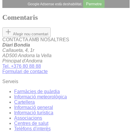
Permetre
Google Adsense està deshabilitat.
Comentaris
Afegir nou comentari
CONTACTA AMB NOSALTRES
Diari Bondia
Callaueta, 4, 1r
AD500 Andorra la Vella
Principat d'Andorra
Tel. +376 80 88 88
Formulari de contacte
Serveis
Farmàcies de guàrdia
Informació meteorològica
Cartellera
Informació general
Informació turística
Associacions
Centres de salut
Telèfons d'interès