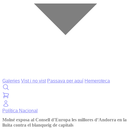
Galeries
Vist i no vist
Passava per aquí
Hemeroteca
Política
Nacional
Molné exposa al Consell d’Europa les millores d’Andorra en la
lluita contra el blanqueig de capitals