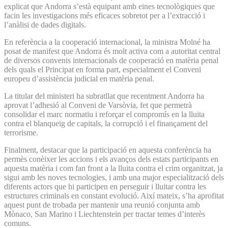
explicat que Andorra s’està equipant amb eines tecnològiques que
facin les investigacions més eficaces sobretot per a l’extracció i
l’anàlisi de dades digitals.
En referència a la cooperació internacional, la ministra Molné ha
posat de manifest que Andorra és molt activa com a autoritat central
de diversos convenis internacionals de cooperació en matèria penal
dels quals el Principat en forma part, especialment el Conveni
europeu d’assistència judicial en matèria penal.
La titular del ministeri ha subratllat que recentment Andorra ha
aprovat l’adhesió al Conveni de Varsòvia, fet que permetrà
consolidar el marc normatiu i reforçar el compromís en la lluita
contra el blanqueig de capitals, la corrupció i el finançament del
terrorisme.
Finalment, destacar que la participació en aquesta conferència ha
permès conèixer les accions i els avanços dels estats participants en
aquesta matèria i com fan front a la lluita contra el crim organitzat, ja
sigui amb les noves tecnologies, i amb una major especialització dels
diferents actors que hi participen en perseguir i lluitar contra les
estructures criminals en constant evolució. Així mateix, s’ha aprofitat
aquest punt de trobada per mantenir una reunió conjunta amb
Mònaco, San Marino i Liechtenstein per tractar temes d’interès
comuns.