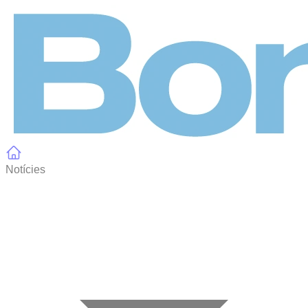
Panell de gestió de galetes
Notícies