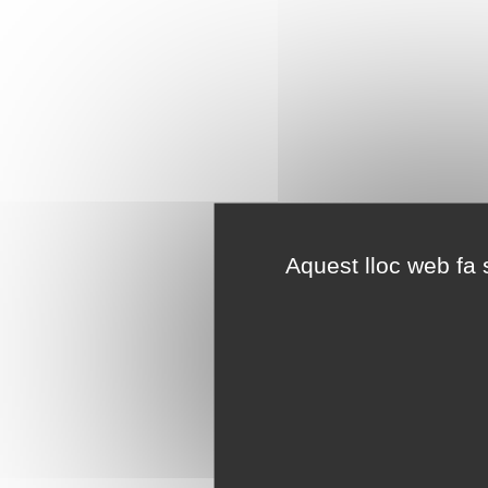
Aquest lloc web fa s