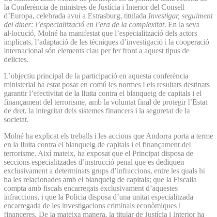
la Conferència de ministres de Justícia i Interior del Consell
d’Europa, celebrada avui a Estrasburg, titulada
Investigar, seguiment
del diner: l’especialització en l’era de la complexitat
. En la seva
al·locució, Molné ha manifestat que l’especialització dels actors
implicats, l’adaptació de les tècniques d’investigació i la cooperació
internacional són elements clau per fer front a aquest tipus de
delictes.
L’objectiu principal de la participació en aquesta conferència
ministerial ha estat posar en comú les normes i els resultats destinats
garantir l’efectivitat de la lluita contra el blanqueig de capitals i el
finançament del terrorisme, amb la voluntat final de protegir l’Estat
de dret, la integritat dels sistemes financers i la seguretat de la
societat.
Molné ha explicat els treballs i les accions que Andorra porta a terme
en la lluita contra el blanqueig de capitals i el finançament del
terrorisme. Així mateix, ha exposat que el Principat disposa de
seccions especialitzades d’instrucció penal que es dediquen
exclusivament a determinats grups d’infraccions, entre les quals hi
ha les relacionades amb el blanqueig de capitals; que la Fiscalia
compta amb fiscals encarregats exclusivament d’aquestes
infraccions, i que la Policia disposa d’una unitat especialitzada
encarregada de les investigacions criminals econòmiques i
financeres. De la mateixa manera, la titular de Justícia i Interior ha