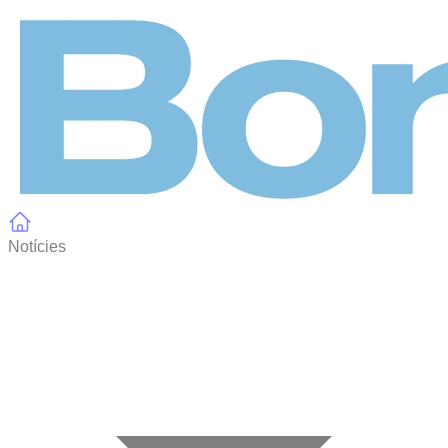
Panell de gestió de galetes
Notícies