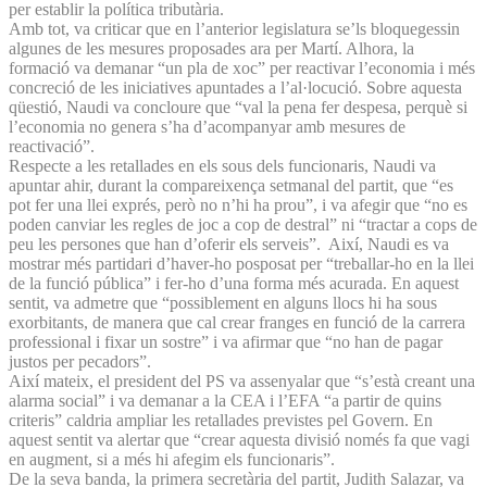
per establir la política tributària.
Amb tot, va criticar que en l’anterior legislatura se’ls bloquegessin
algunes de les mesures proposades ara per Martí. Alhora, la
formació va demanar “un pla de xoc” per reactivar l’economia i més
concreció de les iniciatives apuntades a l’al·locució. Sobre aquesta
qüestió, Naudi va concloure que “val la pena fer despesa, perquè si
l’economia no genera s’ha d’acompanyar amb mesures de
reactivació”.
Respecte a les retallades en els sous dels funcionaris, Naudi va
apuntar ahir, durant la compareixença setmanal del partit, que “es
pot fer una llei exprés, però no n’hi ha prou”, i va afegir que “no es
poden canviar les regles de joc a cop de destral” ni “tractar a cops de
peu les persones que han d’oferir els serveis”. Així, Naudi es va
mostrar més partidari d’haver-ho posposat per “treballar-ho en la llei
de la funció pública” i fer-ho d’una forma més acurada. En aquest
sentit, va admetre que “possiblement en alguns llocs hi ha sous
exorbitants, de manera que cal crear franges en funció de la carrera
professional i fixar un sostre” i va afirmar que “no han de pagar
justos per pecadors”.
Així mateix, el president del PS va assenyalar que “s’està creant una
alarma social” i va demanar a la CEA i l’EFA “a partir de quins
criteris” caldria ampliar les retallades previstes pel Govern. En
aquest sentit va alertar que “crear aquesta divisió només fa que vagi
en augment, si a més hi afegim els funcionaris”.
De la seva banda, la primera secretària del partit, Judith Salazar, va