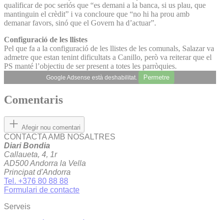
qualificar de poc seriós que “es demani a la banca, si us plau, que
mantinguin el crèdit” i va concloure que “no hi ha prou amb
demanar favors, sinó que el Govern ha d’actuar”.
Configuració de les llistes
Pel que fa a la configuració de les llistes de les comunals, Salazar va
admetre que estan tenint dificultats a Canillo, però va reiterar que el
PS manté l’objectiu de ser present a totes les parròquies.
Permetre
Google Adsense està deshabilitat.
Comentaris
Afegir nou comentari
CONTACTA AMB NOSALTRES
Diari Bondia
Callaueta, 4, 1r
AD500 Andorra la Vella
Principat d'Andorra
Tel. +376 80 88 88
Formulari de contacte
Serveis