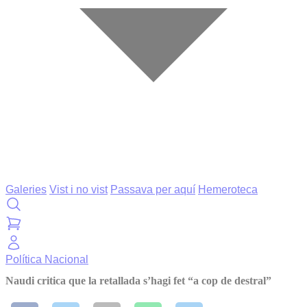
Galeries
Vist i no vist
Passava per aquí
Hemeroteca
Política
Nacional
Naudi critica que la retallada s’hagi fet “a cop de destral”