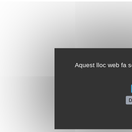
Aquest lloc web fa se
D