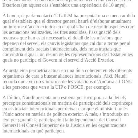
Exteriors (en aquest cas s’estableix una experiència de 10 anys).
A banda, el parlamentari d’UL-ILM ha presentat una esmena amb la
qual s’estableix que el director general haurà d’elaborar anualment
un informe d’acció exterior en el qual s’han de recollir aspectes com
les actuacions realitzades, les fites assolides, l’assignació dels
recursos que han estat necessaris, el detall de les missions que
depenen del servei, els canvis legislatius que cal dur a terme per al
compliment dels tractats internacionals, dels nous tractats que
convindria signar i un resum de les representacions de l’Estat en les
quals no participa el Govern ni el servei d’Acció Exterior.
Aquesta eina permetria actuar en una línia coherent en els diferents
organismes de cara a buscar aliances internacionals. Així, Naudi
recorda que avui no s’informa de les votacions d’Andorra a l’ONU
a les persones que van a la UIP o l’OSCE, per exemple.
A l’últim, Naudi presenta una esmena per incorporar a la llei els
preceptes constitucionals en matèria de participació dels coprínceps
en els tractats internacionals per deixar clar que el ministeri no és
l’únic actor en matèria de política exterior. A més, s’introdueix un
text per garantir la participació i la independència del Consell
General i el Consell Superior de la Justícia en les organitzacions
internacionals en què participen.