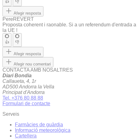
👍
👎
Afegir resposta
PereREVERT
Proposta coherent i raonable. Si a un referendum d'entrada a
la UE !
👍
👎
Afegir resposta
Afegir nou comentari
CONTACTA AMB NOSALTRES
Diari Bondia
Callaueta, 4, 1r
AD500 Andorra la Vella
Principat d'Andorra
Tel. +376 80 88 88
Formulari de contacte
Serveis
Farmàcies de guàrdia
Informació meteorològica
Cartellera