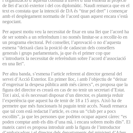
l’organització d’aquesta consulta a través d’una esmena al projecte
de llei d’acció exterior i del cos diplomàtic. Naudi remarca que en el
text es constata que la intenció de DA és “tirar pel dret” i començar
amb el desplegament normatiu de l’acord quan aquest encara s’està
negociant.
Per aquest motiu veu la necessitat de fixar en una llei que l’acord ha
de ser sotmès a un referèndum i no només limitar-se a recollir-lo en
un programa electoral. Pel conseller, l’aprovació o no d’aquesta
esmena “deixarà clara la posició de cadascun dels consellers
generals i grups parlamentaris, ja que és el primer cop que
s’introdueix la necessitat de referèndum sobre l’acord d’associació
en una llei”.
Per altra banda, s’esmena l’article referent al director general del
servei d’Acció Exterior. En primer lloc, i amb l’objectiu de “deixar
d’engreixar la despesa pública amb més càrrecs”, es proposa que la
figura del director es crearà en cas de no tenir un secretari d’Estat.
Tot i així, si és necessari disposar d’un director, es planteja reduir
l’experiència que aquest ha de tenir de 18 a 15 anys. Això ha de
permetre que més funcionaris hi puguin tenir accés. Naudi remarca
que tal com està redactat l’article, es crea un “club per a pocs
escollits”, ja que les persones que podrien ocupar aquest càrrec “es
poden comptar amb els dits d’una mà, i encara sobren molts dits”. El
mateix canvi es proposa introduir amb la figura de l’introductor
d’ambaixadors i el director dels departaments del ministeri d’Afers