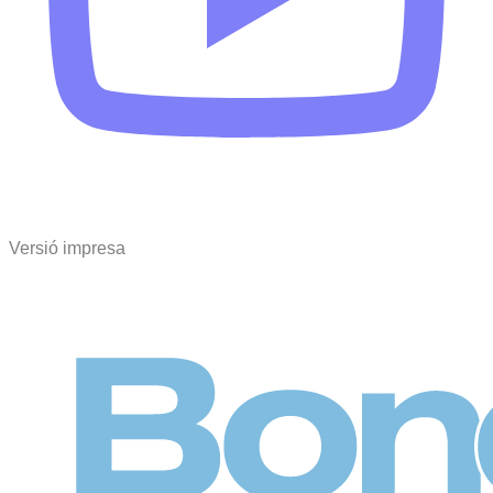
Versió impresa