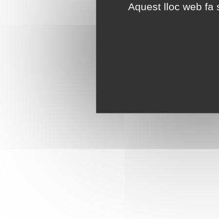
Aquest lloc web fa s