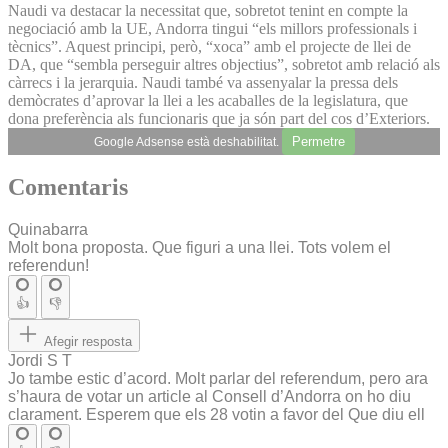
Naudi va destacar la necessitat que, sobretot tenint en compte la
negociació amb la UE, Andorra tingui “els millors professionals i
tècnics”. Aquest principi, però, “xoca” amb el projecte de llei de
DA, que “sembla perseguir altres objectius”, sobretot amb relació als
càrrecs i la jerarquia. Naudi també va assenyalar la pressa dels
demòcrates d’aprovar la llei a les acaballes de la legislatura, que
dona preferència als funcionaris que ja són part del cos d’Exteriors.
Permetre
Google Adsense està deshabilitat.
Comentaris
Quinabarra
Molt bona proposta. Que figuri a una llei. Tots volem el
referendun!
👍
👎
Afegir resposta
Jordi S T
Jo tambe estic d’acord. Molt parlar del referendum, pero ara
s’haura de votar un article al Consell d’Andorra on ho diu
clarament. Esperem que els 28 votin a favor del Que diu ell