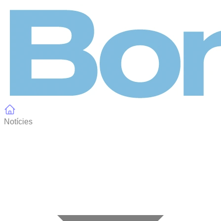
Panell de gestió de galetes
Notícies