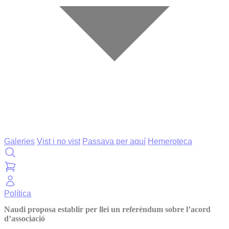
Galeries
Vist i no vist
Passava per aquí
Hemeroteca
Política
Naudi proposa establir per llei un referèndum sobre l’acord
d’associació