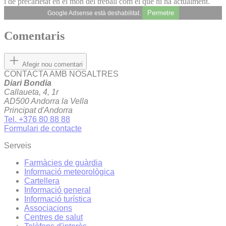
i de precarietat en el món del treball com el que hi ha actualment.
Permetre
Google Adsense està deshabilitat.
Comentaris
Afegir nou comentari
CONTACTA AMB NOSALTRES
Diari Bondia
Callaueta, 4, 1r
AD500 Andorra la Vella
Principat d'Andorra
Tel. +376 80 88 88
Formulari de contacte
Serveis
Farmàcies de guàrdia
Informació meteorològica
Cartellera
Informació general
Informació turística
Associacions
Centres de salut