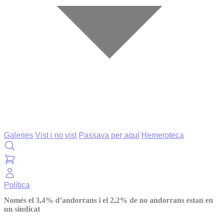
Galeries
Vist i no vist
Passava per aquí
Hemeroteca
Política
Només el 3,4% d’andorrans i el 2,2% de no andorrans estan en
un sindicat