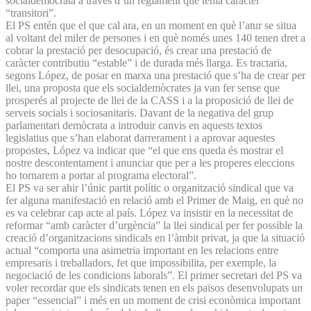
socialdemòcrata a través d’un reglament que tenia caràcter
“transitori”.
El PS entén que el que cal ara, en un moment en què l’atur se situa
al voltant del miler de persones i en què només unes 140 tenen dret a
cobrar la prestació per desocupació, és crear una prestació de
caràcter contributiu “estable” i de durada més llarga. Es tractaria,
segons López, de posar en marxa una prestació que s’ha de crear per
llei, una proposta que els socialdemòcrates ja van fer sense que
prosperés al projecte de llei de la CASS i a la proposició de llei de
serveis socials i sociosanitaris. Davant de la negativa del grup
parlamentari demòcrata a introduir canvis en aquests textos
legislatius que s’han elaborat darrerament i a aprovar aquestes
propostes, López va indicar que “el que ens queda és mostrar el
nostre descontentament i anunciar que per a les properes eleccions
ho tornarem a portar al programa electoral”.
El PS va ser ahir l’únic partit polític o organització sindical que va
fer alguna manifestació en relació amb el Primer de Maig, en què no
es va celebrar cap acte al país. López va insistir en la necessitat de
reformar “amb caràcter d’urgència” la llei sindical per fer possible la
creació d’organitzacions sindicals en l’àmbit privat, ja que la situació
actual “comporta una asimetria important en les relacions entre
empresaris i treballadors, fet que impossibilita, per exemple, la
negociació de les condicions laborals”. El primer secretari del PS va
voler recordar que els sindicats tenen en els països desenvolupats un
paper “essencial” i més en un moment de crisi econòmica important