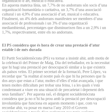
organització d’art, musical o educativa.
En aquesta mateixa línia, un 7,7% de no andorrans són socis d’una
organització humanitària o caritativa, un 3,7% d’una associació
cultural i un 4,9% d’una associació d’art, musical o educativa.
Finalment, un 4% dels andorrans manifesten ser membres d’una
associació de professionals i un 3% d’una organització
mediambiental, percentatges que disminueixen fins a un 2,9% i un
1,7%, respectivament, entre els no andorrans.
El PS considera que és hora de crear una prestació d’atur
estable i de més durada
El Partit Socialdemòcrata (PS) va tornar a insistir ahir, amb motiu de
la celebració del Primer de Maig, Dia del treballador, en la necessitat
que hi hagi una prestació per desocupació similar a la que existeix
als països veïns. El primer secretari de la formació, Pere López, va
recordar que “la realitat al nostre país és que hi ha persones que fa
dos anys que estan a l’atur, moltes d’elles d’edat avançada, i que
tenen moltes dificultats per trobar una feina, i a les quals s’està
condemnant a viure en una situació de precarietat i depenent dels
seus familiars”. Per aquesta raó, el dirigent socialdemòcrata
considera que ja no n’hi ha prou amb la prestació per desocupació
involuntària que funciona en aquests moments i que, com va
recordar ahir, va posar en marxa l’any 2010 el Govern