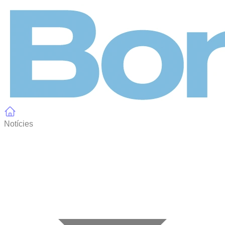
Panell de gestió de galetes
Notícies