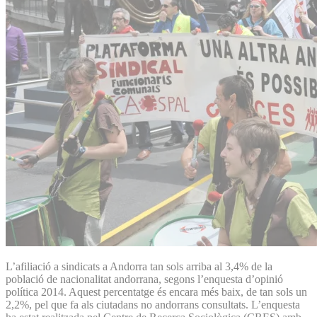
L’afiliació a sindicats a Andorra tan sols arriba al 3,4% de la
població de nacionalitat andorrana, segons l’enquesta d’opinió
política 2014. Aquest percentatge és encara més baix, de tan sols un
2,2%, pel que fa als ciutadans no andorrans consultats. L’enquesta