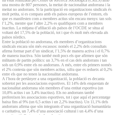
ha estat realitzada pel Centre de Recerca Sociològica (CRES) amb
una mostra de 807 persones, la meitat de nacionalitat andorrana i la
meitat no andorrans. Si la participació en organitzacions sindicals és
molt petita, si es compara amb els països europeus de l’entorn, els
que es manifesten com a membres actius són encara menys: tan sols
l’1,2%, mentre que l’altre 2,2% es qualifiquen com a membres
inactius. La mitjana d’afiliació als països de l’OCDE se situa al
voltant del 17,5% de la població, tot i que és molt més elevada als
països nòrdics.
Entre la població no andorrana, els membres d’organitzacions
sindicals encara són més escassos: només el 2,2% dels consultats
afirma formar part d’un sindicat, l’1,5% de manera activa i el 0,7%
de manera inactiva. Són també molt pocs els que afirmen que són
militants de partits polítics: un 3,7% en el cas dels andorrans i tan
sols un 0,9% entre els no andorrans. A més, entre els primers només
el 2% contesta que són membres actius, xifra que es redueix al 0,2%
entre els que no tenen la nacionalitat andorrana.
A l’hora de pertànyer a una organització, la població es decanta
sobretot per les associacions esportives. El 14% dels enquestats de
nacionalitat andorrana són membres d’una entitat esportiva (un
10,8% actius i un 3,4% inactius). Els no andorrans també
prefereixen les associacions esportives, tot i que aquí el percentatge
baixa fins al 9% (un 6,5 actius i un 2,2% inactius). Un 11,1% dels
andorrans afirma que són integrants d’una organització humanitària
o caritativa, un 7,4% d’una associació cultural i un 4,4% d’una