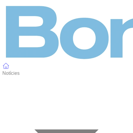
Panell de gestió de galetes
Notícies