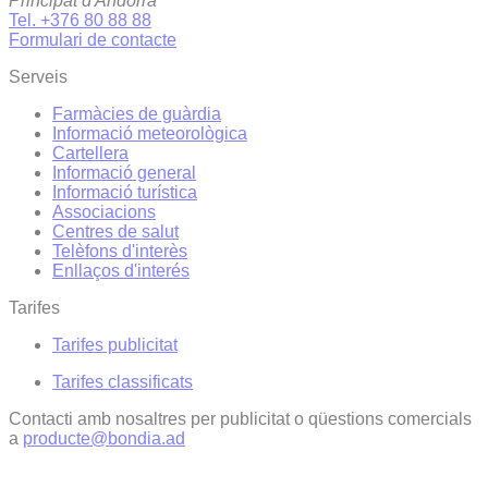
Principat d'Andorra
Tel. +376 80 88 88
Formulari de contacte
Serveis
Farmàcies de guàrdia
Informació meteorològica
Cartellera
Informació general
Informació turística
Associacions
Centres de salut
Telèfons d'interès
Enllaços d'interés
Tarifes
Tarifes publicitat
Tarifes classificats
Contacti amb nosaltres per publicitat o qüestions comercials
a
producte@bondia.ad