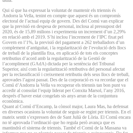
taula.
Qui sí que ha expressat la voluntat de mantenir els triennis és
Andorra la Vella, tenint en compte que aquest és un compromís
electoral de l’actual equip de govern. Des del Comú van explicar
que la previsió en despesa de personal, inclosa al pressupost del
2020, és de 15,89 milions i experimenta un increment d’un 2,29%
en relació amb el 2019. S’hi inclou l’increment de l’IPC fixat pel
Govern en l’1%, la previsió del pagament a 262 treballadors d’un
complement d’antiguitat, i la regularització de l’evolució dels llocs
de treball de la plantilla fixa, en aplicació de tots els conceptes
retributius d’acord amb la regularització de la Gestió de
l’acompliment (GAdA) dictada per la sentència del Tribunal
Superior, així com la regularització retributiva del personal afectat
per la reclassificació i creixement retributiu dels seus llocs de treball,
aprovades l’agost passat. Des de la corporació es va recordar que el
Comú d’Andorra la Vella va recuperar els triennis tan bon punt va
accedir al consolat l’equip liderat per Conxita Marsol, l’any 2016,
després d’haver estat congelats sis anys arran de la conjuntura
econòmica.
Quant al Comú d’Encamp, la cònsol major, Laura Mas, ha defensat
en diverses ocasions la voluntat de seguir-se regint per triennis. En el
mateix sentit s’expressen des de Sant Julià de Lòria. El Comú encara
no té aprovada l’ordinació que ho regula però avança que es
mantindrà el sistema de triennis. També el Comú de la Massana va