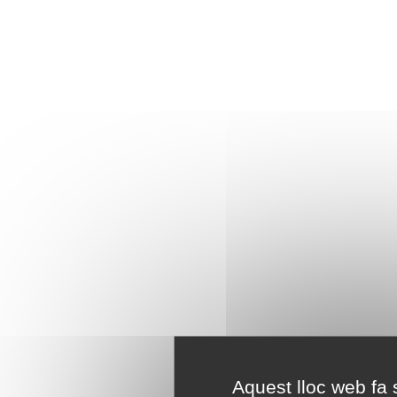
Aquest lloc web fa s