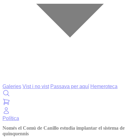
Galeries
Vist i no vist
Passava per aquí
Hemeroteca
Política
Només el Comú de Canillo estudia implantar el sistema de
quinquennis