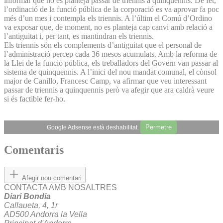
informar que no es planteja passar de triennis a quinquennis. De fet,
l’ordinació de la funció pública de la corporació es va aprovar fa poc
més d’un mes i contempla els triennis. A l’últim el Comú d’Ordino
va exposar que, de moment, no es planteja cap canvi amb relació a
l’antiguitat i, per tant, es mantindran els triennis.
Els triennis són els complements d’antiguitat que el personal de
l’administració percep cada 36 mesos acumulats. Amb la reforma de
la Llei de la funció pública, els treballadors del Govern van passar al
sistema de quinquennis. A l’inici del nou mandat comunal, el cònsol
major de Canillo, Francesc Camp, va afirmar que veu interessant
passar de triennis a quinquennis però va afegir que ara caldrà veure
si és factible fer-ho.
Permetre
Google Adsense està deshabilitat.
Comentaris
Afegir nou comentari
CONTACTA AMB NOSALTRES
Diari Bondia
Callaueta, 4, 1r
AD500 Andorra la Vella