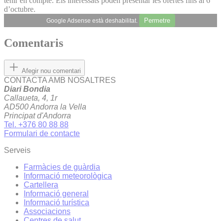
tenir en compte. Els interessats poden presentar les ofertes fins al 6
d’octubre.
Permetre
Google Adsense està deshabilitat.
Comentaris
Afegir nou comentari
CONTACTA AMB NOSALTRES
Diari Bondia
Callaueta, 4, 1r
AD500 Andorra la Vella
Principat d'Andorra
Tel. +376 80 88 88
Formulari de contacte
Serveis
Farmàcies de guàrdia
Informació meteorològica
Cartellera
Informació general
Informació turística
Associacions
Centres de salut