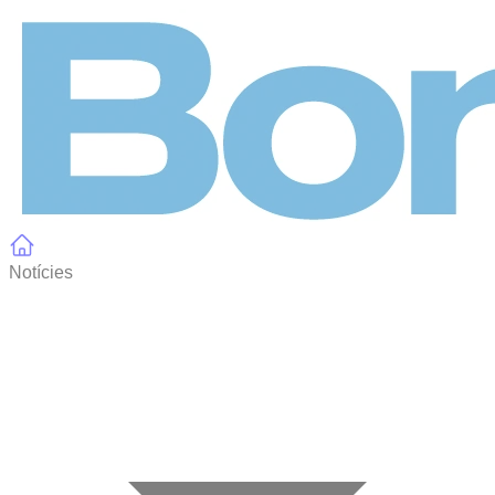
Panell de gestió de galetes
Notícies