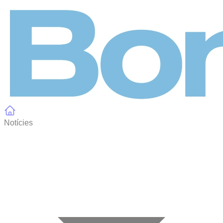
Panell de gestió de galetes
Notícies