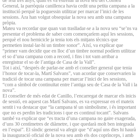
de feia tres anys, quan es va estrenar la nova seu del Consell
General, la parròquia canillenca havia cedit una petita campana a la
institució perquè la poguessin utilitzar per marcar l’inici de les
sessions. Ara han volgut obsequiar la nova seu amb una campana
pròpia.
Mateu va recordar que quan van traslladar-se a la nova seu “se’ns va
presentar el problema de saber com començaríem aquí les sessions,
perquè el nou hemicicle ja tenia tots els mitjans tècnics que
permetien instal·lar-hi un timbre sonor”. Així, va explicar que
“primer vam decidir que en lloc d’un timbre normal podíem utilitzar
el so d’una campana com a record, i fins i tot vam arribar a
enregistrar el so de l’antiga de Casa de la Vall”.
Tot i així, “després de parlar-ne amb el conseller general que tenia
l’honor de tocar-la, Martí Salvans”, van acordar que conservarien la
tradició de tocar una campana per marcar l’inici de les sessions,
“com a símbol de continuïtat entre l’antiga seu de Casa de la Vall i la
nova”.
El conseller de més edat de Canillo, l’encarregat de marcar els inicis
de sessió, en aquest cas Martí Salvans, es va expressar en el mateix
sentit i va destacar que “la campana té un simbolisme, i és important
que no es perdin les tradicions i que es continuï tocant”. Salvans
també va explicar que “es tracta d’una campana no gaire exagerada,
d’uns 30 centímetres de diàmetre, i que quedarà molt ben integrada
en l’espai”. El síndic general va afegir que “d’aquí uns dies hi haurà
la inauguració oficial de la nova seu amb els dos coprínceps, i amb