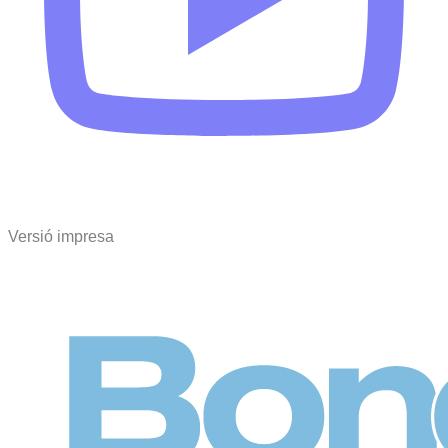
Versió impresa