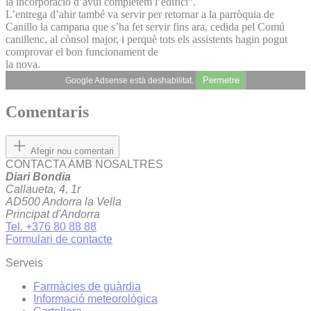
la incorporació d’avui completem l’edifici”.
L’entrega d’ahir també va servir per retornar a la parròquia de
Canillo la campana que s’ha fet servir fins ara, cedida pel Comú
canillenc, al cònsol major, i perquè tots els assistents hagin pogut
comprovar el bon funcionament de
la nova.
Permetre
Google Adsense està deshabilitat.
Comentaris
Afegir nou comentari
CONTACTA AMB NOSALTRES
Diari Bondia
Callaueta, 4, 1r
AD500 Andorra la Vella
Principat d'Andorra
Tel. +376 80 88 88
Formulari de contacte
Serveis
Farmàcies de guàrdia
Informació meteorològica