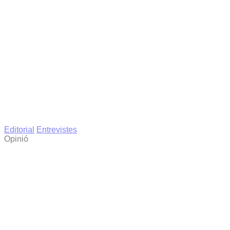
Editorial
Entrevistes
Opinió