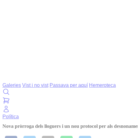
Galeries
Vist i no vist
Passava per aquí
Hemeroteca
Política
Nova pròrroga dels lloguers i un nou protocol per als desnoname