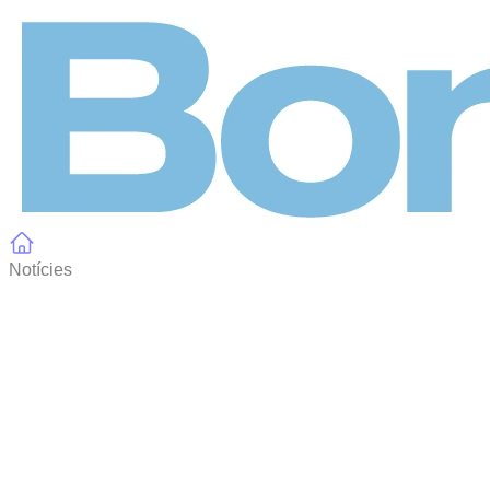
Panell de gestió de galetes
Notícies