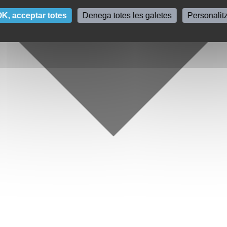
K, acceptar totes
Denega totes les galetes
Personalit