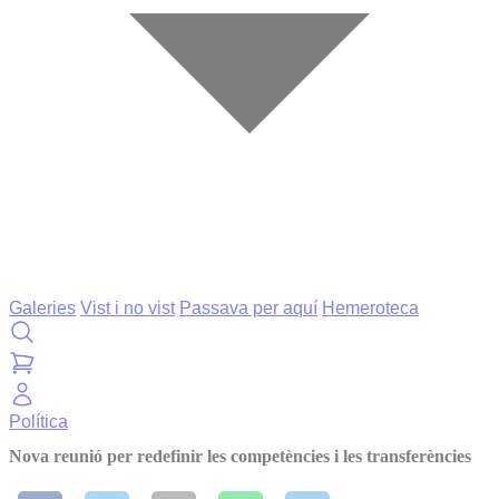
Galeries
Vist i no vist
Passava per aquí
Hemeroteca
Política
Nova reunió per redefinir les competències i les transferències