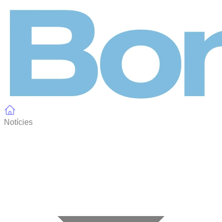
Panell de gestió de galetes
Notícies