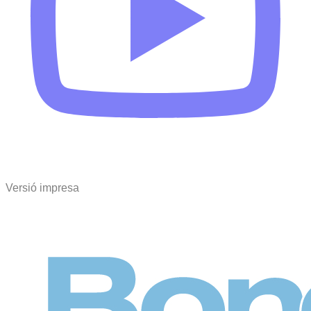
Versió impresa