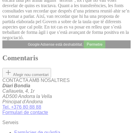
encara falta per afinar alguns “serrells”, tot i que no van voler
desvelar de quins es tractava. Quant a les transferències, les fonts
consultades van recordar que després d’una primera reunió ahir se’n
va tornar a parlar. Així, van recordar que hi ha una proposta de
partida elaborada pel Govern a sobre de la taula que té diferents
aspectes que cal polir. En tot cas es va posar en relleu que s’està
treballant de forma àgil i que s’està avançant de forma positiva en la
negociació.
Permetre
Google Adsense està deshabilitat.
Comentaris
Afegir nou comentari
CONTACTA AMB NOSALTRES
Diari Bondia
Callaueta, 4, 1r
AD500 Andorra la Vella
Principat d'Andorra
Tel. +376 80 88 88
Formulari de contacte
Serveis
Farmàcies de guàrdia