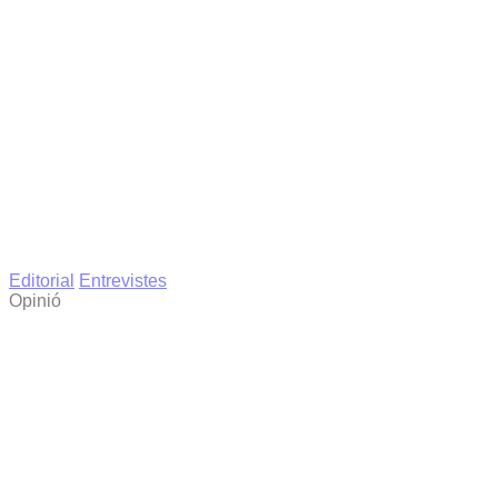
Editorial
Entrevistes
Opinió