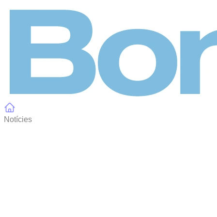
Panell de gestió de galetes
Notícies