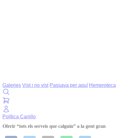
Galeries
Vist i no vist
Passava per aquí
Hemeroteca
Política
Canillo
Oferir “tots els serveis que calguin” a la gent gran