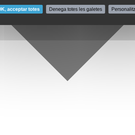
K, acceptar totes
Denega totes les galetes
Personalit