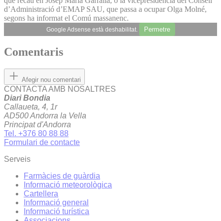
que recau en Josep Maria Garrallà, o la vicepresidència del Consell
d’Administració d’EMAP SAU, que passa a ocupar Olga Molné,
segons ha informat el Comú massanenc.
Permetre
Google Adsense està deshabilitat.
Comentaris
Afegir nou comentari
CONTACTA AMB NOSALTRES
Diari Bondia
Callaueta, 4, 1r
AD500 Andorra la Vella
Principat d'Andorra
Tel. +376 80 88 88
Formulari de contacte
Serveis
Farmàcies de guàrdia
Informació meteorològica
Cartellera
Informació general
Informació turística
Associacions