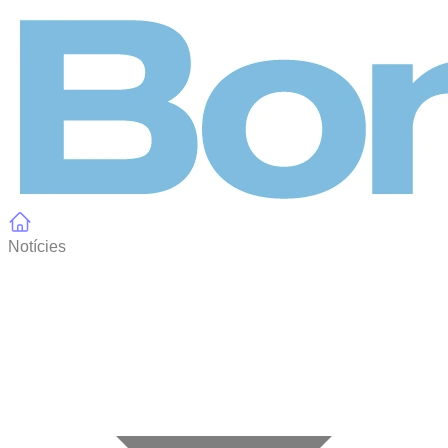
Panell de gestió de galetes
Notícies