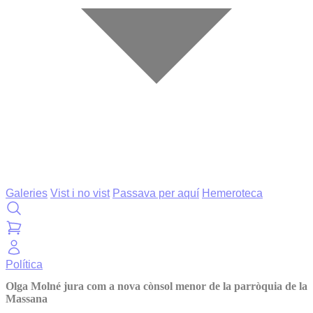
Galeries
Vist i no vist
Passava per aquí
Hemeroteca
Política
Olga Molné jura com a nova cònsol menor de la parròquia de la
Massana