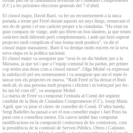
formar part de la candidatura territorial de Ciutadans Compromesos
(CC) a les pròximes eleccions generals del 7 d’abril.
El cònsol major, David Baró, va fer un reconeixement a la tasca
portada a terme per Ferré durant aquests set anys llargs, remarcant el
seu do de gents i el seu caràcter proper a la ciutadania. “Ha estat un
gran company de viatge, amb qui fèiem un bon tàndem, ja que tenim
caràcters molt diferents però complementaris, i amb qui hem superat
projectes molt complicats d’una forma molt positiva”, va dir el
cònsol major massanenc. Baró li va desitjar molts encerts en la seva
nova etapa en la política nacional.
El cònsol major va assegurar que “avui és un dia històric per a la
Massana, ja que tot i que a l’equip comunal hi ha paritat, per primer
cop tenim una dona com a cònsol menor”. Olga Molné va expressar
la satisfacció pel seu nomenament i va assegurar que ara el repte és
tancar tots els projectes en marxa. “Raül Ferré m’ha deixat el llistó
molt alt, és una persona molt propera i eficient i m’esforçaré per fer-
ho tan bé com ell”, va assegurar Molné.
La marxa de Ferré va comportar l’entrada al Comú del següent
candidat de la llista de Ciutadans Compromesos (CC), Josep Maria
Agell, que va jurar el càrrec de conseller de Comú. D’altra banda,
Sergi Balielles ha passat a ser el nou conseller major i Jael Pozo ha
jurat com a consellera menor. Els canvis també han comportat
modificacions en la composició i estructura de les comissions, com
la presidència de la comissió de Serveis Públics, Obres i Cadastre,