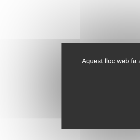
Aquest lloc web fa s