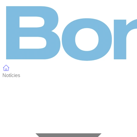
Panell de gestió de galetes
Notícies