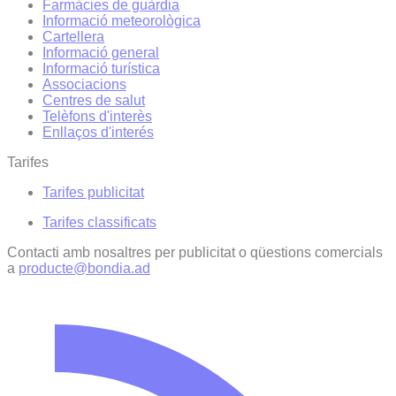
Farmàcies de guàrdia
Informació meteorològica
Cartellera
Informació general
Informació turística
Associacions
Centres de salut
Telèfons d'interès
Enllaços d'interés
Tarifes
Tarifes publicitat
Tarifes classificats
Contacti amb nosaltres per publicitat o qüestions comercials
a
producte@bondia.ad