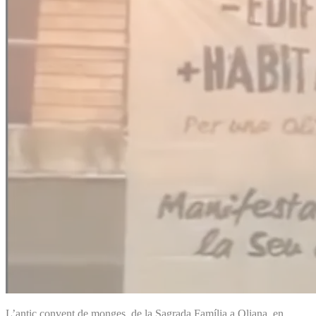
L’antic convent de monges de la Sagrada Família a Oliana, en