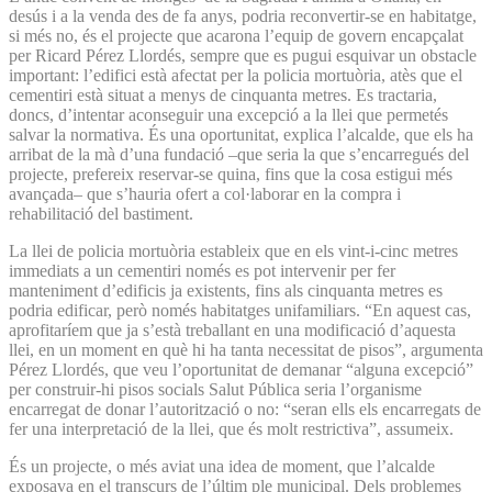
desús i a la venda des de fa anys, podria reconvertir-se en habitatge,
si més no, és el projecte que acarona l’equip de govern encapçalat
per Ricard Pérez Llordés, sempre que es pugui esquivar un obstacle
important: l’edifici està afectat per la policia mortuòria, atès que el
cementiri està situat a menys de cinquanta metres. Es tractaria,
doncs, d’intentar aconseguir una excepció a la llei que permetés
salvar la normativa. És una oportunitat, explica l’alcalde, que els ha
arribat de la mà d’una fundació –que seria la que s’encarregués del
projecte, prefereix reservar-se quina, fins que la cosa estigui més
avançada– que s’hauria ofert a col·laborar en la compra i
rehabilitació del bastiment.
La llei de policia mortuòria estableix que en els vint-i-cinc metres
immediats a un cementiri només es pot intervenir per fer
manteniment d’edificis ja existents, fins als cinquanta metres es
podria edificar, però només habitatges unifamiliars. “En aquest cas,
aprofitaríem que ja s’està treballant en una modificació d’aquesta
llei, en un moment en què hi ha tanta necessitat de pisos”, argumenta
Pérez Llordés, que veu l’oportunitat de demanar “alguna excepció”
per construir-hi pisos socials Salut Pública seria l’organisme
encarregat de donar l’autorització o no: “seran ells els encarregats de
fer una interpretació de la llei, que és molt restrictiva”, assumeix.
És un projecte, o més aviat una idea de moment, que l’alcalde
exposava en el transcurs de l’últim ple municipal. Dels problemes