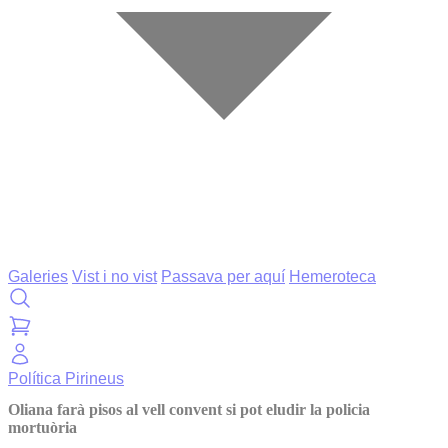
Galeries
Vist i no vist
Passava per aquí
Hemeroteca
Política
Pirineus
Oliana farà pisos al vell convent si pot eludir la policia
mortuòria