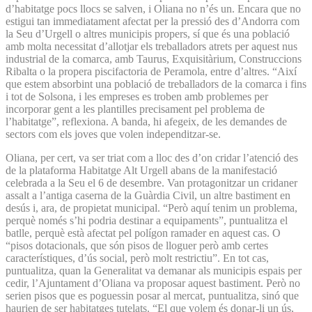
d’habitatge pocs llocs se salven, i Oliana no n’és un. Encara que no
estigui tan immediatament afectat per la pressió des d’Andorra com
la Seu d’Urgell o altres municipis propers, sí que és una població
amb molta necessitat d’allotjar els treballadors atrets per aquest nus
industrial de la comarca, amb Taurus, Exquisitàrium, Construccions
Ribalta o la propera piscifactoria de Peramola, entre d’altres. “Així
que estem absorbint una població de treballadors de la comarca i fins
i tot de Solsona, i les empreses es troben amb problemes per
incorporar gent a les plantilles precisament pel problema de
l’habitatge”, reflexiona. A banda, hi afegeix, de les demandes de
sectors com els joves que volen independitzar-se.
Oliana, per cert, va ser triat com a lloc des d’on cridar l’atenció des
de la plataforma Habitatge Alt Urgell abans de la manifestació
celebrada a la Seu el 6 de desembre. Van protagonitzar un cridaner
assalt a l’antiga caserna de la Guàrdia Civil, un altre bastiment en
desús i, ara, de propietat municipal. “Però aquí tenim un problema,
perquè només s’hi podria destinar a equipaments”, puntualitza el
batlle, perquè està afectat pel polígon ramader en aquest cas. O
“pisos dotacionals, que són pisos de lloguer però amb certes
característiques, d’ús social, però molt restrictiu”. En tot cas,
puntualitza, quan la Generalitat va demanar als municipis espais per
cedir, l’Ajuntament d’Oliana va proposar aquest bastiment. Però no
serien pisos que es poguessin posar al mercat, puntualitza, sinó que
haurien de ser habitatges tutelats. “El que volem és donar-li un ús,