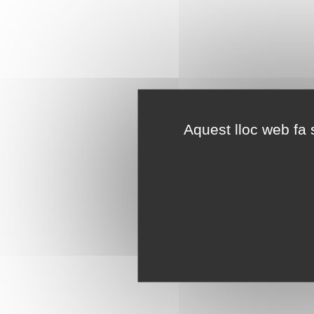
Aquest lloc web fa s