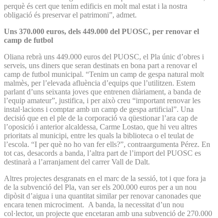
perquè és cert que tenim edificis en molt mal estat i la nostra
obligació és preservar el patrimoni”, admet.
Uns 370.000 euros, dels 449.000 del PUOSC, per renovar el
camp de futbol
Oliana rebrà uns 449.000 euros del PUOSC, el Pla únic d’obres i
serveis, uns diners que seran destinats en bona part a renovar el
camp de futbol municipal. “Tenim un camp de gespa natural molt
malmès, per l’elevada afluència d’equips que l’utilitzen. Estem
parlant d’uns seixanta joves que entrenen diàriament, a banda de
l’equip amateur”, justifica, i per això creu “important renovar les
instal·lacions i comptar amb un camp de gespa artificial”. Una
decisió que en el ple de la corporació va qüestionar l’ara cap de
l’oposició i anterior alcaldessa, Carme Lostao, que hi veu altres
prioritats al municipi, entre les quals la biblioteca o el teulat de
l’escola. “I per què no ho van fer ells?”, contraargumenta Pérez. En
tot cas, desacords a banda, l’altra part de l’import del PUOSC es
destinarà a l’arranjament del carrer Vall de Dalt.
Altres projectes desgranats en el marc de la sessió, tot i que fora ja
de la subvenció del Pla, van ser els 200.000 euros per a un nou
dipòsit d’aigua i una quantitat similar per renovar canonades que
encara tenen microciment. A banda, la necessitat d’un nou
col·lector, un projecte que encetaran amb una subvenció de 270.000