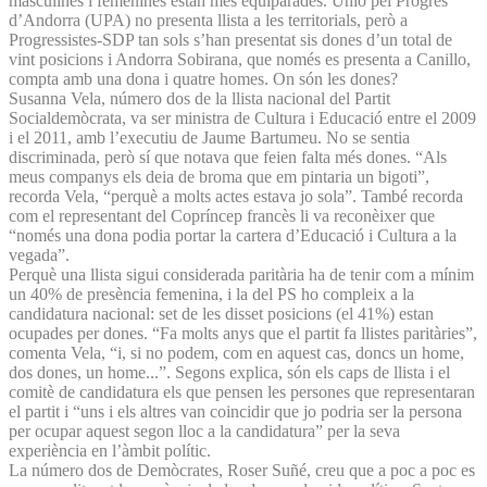
masculines i femenines estan més equiparades. Unió pel Progrés
d’Andorra (UPA) no presenta llista a les territorials, però a
Progressistes-SDP tan sols s’han presentat sis dones d’un total de
vint posicions i Andorra Sobirana, que només es presenta a Canillo,
compta amb una dona i quatre homes. On són les dones?
Susanna Vela, número dos de la llista nacional del Partit
Socialdemòcrata, va ser ministra de Cultura i Educació entre el 2009
i el 2011, amb l’executiu de Jaume Bartumeu. No se sentia
discriminada, però sí que notava que feien falta més dones. “Als
meus companys els deia de broma que em pintaria un bigoti”,
recorda Vela, “perquè a molts actes estava jo sola”. També recorda
com el representant del Copríncep francès li va reconèixer que
“només una dona podia portar la cartera d’Educació i Cultura a la
vegada”.
Perquè una llista sigui considerada paritària ha de tenir com a mínim
un 40% de presència femenina, i la del PS ho compleix a la
candidatura nacional: set de les disset posicions (el 41%) estan
ocupades per dones. “Fa molts anys que el partit fa llistes paritàries”,
comenta Vela, “i, si no podem, com en aquest cas, doncs un home,
dos dones, un home...”. Segons explica, són els caps de llista i el
comitè de candidatura els que pensen les persones que representaran
el partit i “uns i els altres van coincidir que jo podria ser la persona
per ocupar aquest segon lloc a la candidatura” per la seva
experiència en l’àmbit polític.
La número dos de Demòcrates, Roser Suñé, creu que a poc a poc es