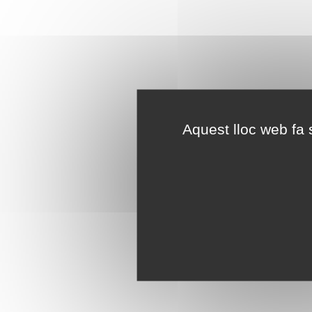
Aquest lloc web fa s