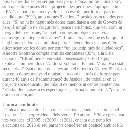
buscar més dones per ser paritaris perquè “això no funciona així”,
sinó que “tu exposes el teu projecte i les persones s’apropen a tu”.
UPA és el partit que menys dones ha escollit per formar part de la
candidatura (29%), amb només 5 de les 17 posicions ocupades per
elles. “Si no hi ha hagut més dones candidates a cap de Govern és
perquè ningú ho ha volgut fer”, pensa Fernández, que veu com, al
marge del masclisme, “si tu et marques un objectiu i el vols
aconseguir no depèn dels altres”. Tanmateix, creu que és bo que hi
hagi homes i dones en política perquè “tenen dues visions diferents”,
diferenciant-se les dones per tenir “un arquetip més de cuidadores”.
Andorra Sobirana compta amb sis candidates (35%) a la llista
nacional. “Els números han estat consensuats per tot l’equip”,
explica la número dos d’Andorra Sobirana, Paquita Mora. Ha estat
secretària d’Estat durant dos anys amb el Govern d’Albert Pintat, on
“tot eren dones menys el ministre”, recorda, a més de formar part
durant 40 anys de l’administració de Justícia i de treballar en el
projecte socioeducatiu del mòdul de menors al centre penitenciari.
“S’estan fent coses més específiques”, afirma la número 2, “però just
estem començant”.
L’única candidata
L’única dona cap de llista a unes eleccions generals es diu Isabel
Lozano i és la copresidenta dels Verds d’Andorra. S’hi va presentar
tres vegades, el 2005, el 2009 i el 2011, encara que per a les
eleccions del 2015 el seu partit va concórrer en coalició amb el PS.