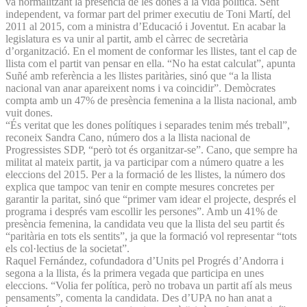
va normalitzant la presència de les dones a la vida política. Sent
independent, va formar part del primer executiu de Toni Martí, del
2011 al 2015, com a ministra d’Educació i Joventut. En acabar la
legislatura es va unir al partit, amb el càrrec de secretària
d’organització. En el moment de conformar les llistes, tant el cap de
llista com el partit van pensar en ella. “No ha estat calculat”, apunta
Suñé amb referència a les llistes paritàries, sinó que “a la llista
nacional van anar apareixent noms i va coincidir”. Demòcrates
compta amb un 47% de presència femenina a la llista nacional, amb
vuit dones.
“És veritat que les dones polítiques i separades tenim més treball”,
reconeix Sandra Cano, número dos a la llista nacional de
Progressistes SDP, “però tot és organitzar-se”. Cano, que sempre ha
militat al mateix partit, ja va participar com a número quatre a les
eleccions del 2015. Per a la formació de les llistes, la número dos
explica que tampoc van tenir en compte mesures concretes per
garantir la paritat, sinó que “primer vam idear el projecte, després el
programa i després vam escollir les persones”. Amb un 41% de
presència femenina, la candidata veu que la llista del seu partit és
“paritària en tots els sentits”, ja que la formació vol representar “tots
els col·lectius de la societat”.
Raquel Fernández, cofundadora d’Units pel Progrés d’Andorra i
segona a la llista, és la primera vegada que participa en unes
eleccions. “Volia fer política, però no trobava un partit afí als meus
pensaments”, comenta la candidata. Des d’UPA no han anat a