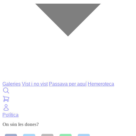
Galeries
Vist i no vist
Passava per aquí
Hemeroteca
Política
On són les dones?