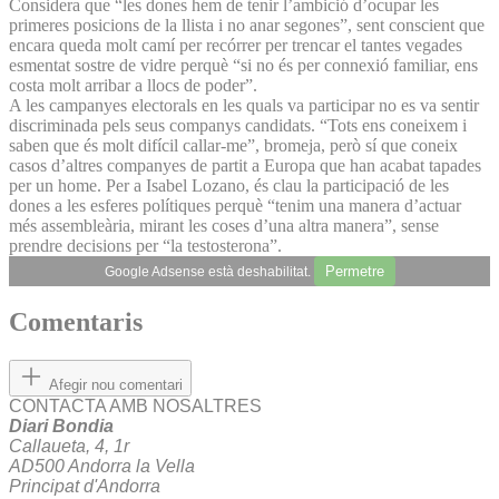
Considera que “les dones hem de tenir l’ambició d’ocupar les
primeres posicions de la llista i no anar segones”, sent conscient que
encara queda molt camí per recórrer per trencar el tantes vegades
esmentat sostre de vidre perquè “si no és per connexió familiar, ens
costa molt arribar a llocs de poder”.
A les campanyes electorals en les quals va participar no es va sentir
discriminada pels seus companys candidats. “Tots ens coneixem i
saben que és molt difícil callar-me”, bromeja, però sí que coneix
casos d’altres companyes de partit a Europa que han acabat tapades
per un home. Per a Isabel Lozano, és clau la participació de les
dones a les esferes polítiques perquè “tenim una manera d’actuar
més assembleària, mirant les coses d’una altra manera”, sense
prendre decisions per “la testosterona”.
Permetre
Google Adsense està deshabilitat.
Comentaris
Afegir nou comentari
CONTACTA AMB NOSALTRES
Diari Bondia
Callaueta, 4, 1r
AD500 Andorra la Vella
Principat d'Andorra