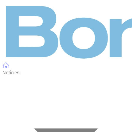
Panell de gestió de galetes
Notícies