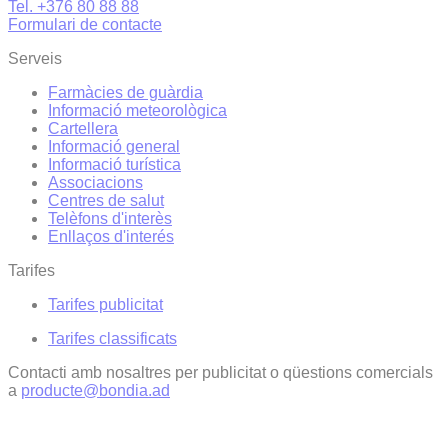
Tel. +376 80 88 88
Formulari de contacte
Serveis
Farmàcies de guàrdia
Informació meteorològica
Cartellera
Informació general
Informació turística
Associacions
Centres de salut
Telèfons d'interès
Enllaços d'interés
Tarifes
Tarifes publicitat
Tarifes classificats
Contacti amb nosaltres per publicitat o qüestions comercials
a
producte@bondia.ad