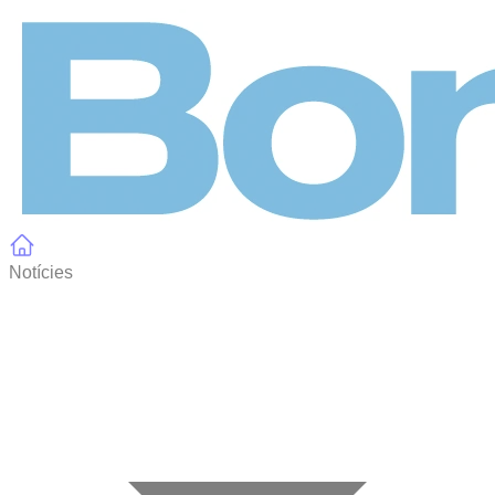
Panell de gestió de galetes
Notícies