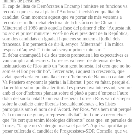
milions de persones”.
El cap de llista de Demòcrates a Encamp i ministre en funcions va
recordar que estava al plató d’Andorra Televisió en qualitat de
candidat. Gran moment aquest que va portar els més veterans a
recordar el millor debat electoral de la història entre Chirac i
Mitterrand el 1988 amb aquella frase del primer d’ells: “Aquesta nit,
no soc el primer ministre i vostè no és el president de la República,
som dos candidats en igualtat i que ens sotmetem al judici dels
francesos. Em permetrà de dir-li, senyor Mitterrand”. I la mítica
resposta d’aquest: “Teniu raó senyor primer ministre.”
El debat encampadà i els dos tenors prometien i les expectatives es
van complir amb escreix. Torres es va haver de defensar de les
insinuacions de Rios amb un “som gent honesta, i si creu que no ho
som és el lloc per dir-ho”. Tercer acte, i aquest in crescendo, que
aviat apareixeria en pantalla el cor d’hebreus de Nabucco cantant el
Va Pensiero enyorant la pàtria i la llibertat. I poc va faltar, perquè el
darrer bloc sobre política territorial es presentava interessant, sempre
amb el cor d’hebreus planant sobre el plató a punt d’entonar l’aure
dolci del suolo natal! Com era d’esperar Torres i Rios van discrepar
sobre la coalició entre liberals i socialdemòcrates a les llistes
parroquials amb el nom de d’Acord. Per Rios, “ens hem unit perquè
és la manera de guanyar representativitat”, tot i que va reconèixer
que “és cert que tenim ideologies diferents” cosa que, en paraules de
Torres, “fa que no s’entengui massa el pacte”. Aquí va aprofitar per
posar cullerada el candidat de Progressistes-SDP, Comella, que va