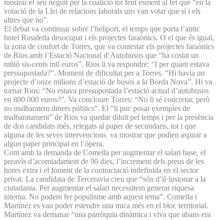
mostrar el seu neguit per la coalició tot fent esment al fet que “en la
votació de la Llei de relacions laborals uns van votar que sí i els
altres que no”.
El debat va continuar sobre l’heliport, el temps que porta l’antic
hotel Rosaleda desocupat i els projectes faraònics. O el que és igual,
la zona de confort de Torres, que va contestar els projectes faraònics
de Rios amb l’Estació Nacional d’Autobusos que “ha costat un
milió sis-cents mil euros”. Rios li va respondre: “I per quant estava
pressupostada?”. Moment de dificultat per a Torres. “Hi havia un
projecte d’onze milions d’estació de busos a la Borda Nova”. Hi va
tornar Rios: “No estava pressupostada l’estació actual d’autobusos
en 800.000 euros?”. Va concloure Torres: “No li sé concretar, però
no malbaratem diners públics”. El “li puc posar exemples de
malbaratament” de Rios va quedar diluït pel temps i per la presència
de dos candidats més, relegats al paper de secundaris, tot i que
alguna de les seves intervencions va mostrar que podien aspirar a
algun paper principal en l’òpera.
Com amb la demanda de Comella per augmentar el salari base, el
preavís d’acomiadament de 90 dies, l’increment dels preus de les
hores extra i el foment de la contractació indefinida en el sector
privat. La candidata de Terceravia creu que “són d’il·lusionar a la
ciutadania. Per augmentar el salari necessitem generar riquesa
interna. No podem fer populisme amb aquest tema”. Comella i
Martínez es van poder estendre una mica més en el bloc territorial.
Martínez va demanar “una parròquia dinàmica i viva que abans era