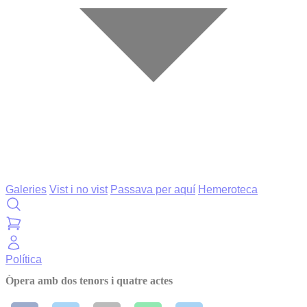
Galeries
Vist i no vist
Passava per aquí
Hemeroteca
Política
Òpera amb dos tenors i quatre actes