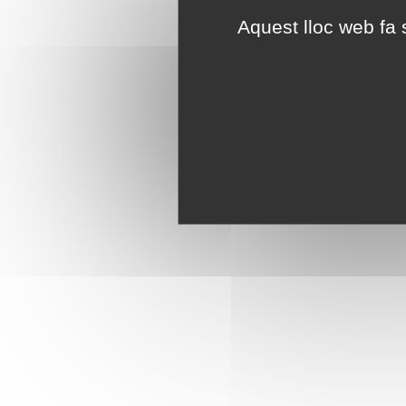
Aquest lloc web fa s