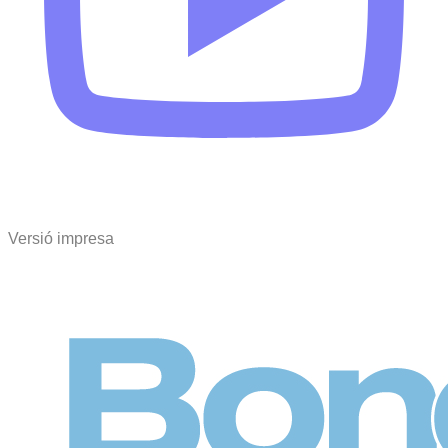
Versió impresa