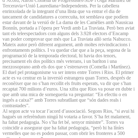
d’Acord, Aaron Comella de Progressistes-SDP i Olga Martínez de
Terceravia+Unió Laurediana+Independents. Per la cabellera
enrinxolada de la integrant d’una llista que va entrar el dia de
tancament de candidatures a correcuita, tot semblava que podíem
estar davant de la versió de La dama de les Camèlies amb Nausicaa
Bonnín, portada a l’òpera per Verdi amb La Traviata. Però ben aviat
tant els teleespectadors com alguns dels 3.928 electors d’Encamp
van poder comprovar que més que La Traviata allò seria Nabucco.
Mateix autor però diferent argument, amb moltes reivindicacions i
enfrontaments polítics. I va quedar clar que a la peça, segona de la
programació de la temporada electoral, hi havia dos tenors,
precisament els dos polítics més veterans, i un baríton i una
mezzosoprano amb els dos que s’estrenaven (Comella i Martínez).
El duel pel protagonisme va ser intens entre Torres i Rios. El primer
acte es va centrar en la inversió estrangera quan Torres, després de
reconèixer que no s’han recollit els fruits esperats, va dir que s’han
recaptat 700 milions d’euros. Una xifra que Rios va posar en dubte i
que amb una mica de sornegueria va preguntar: “En efectiu o en
ingrés a caixa?” amb Torres subratllant que “són dades reals i
contrastades”.
Al segon acte va tocar l’acord d’associació. Segons Rios, “si avui hi
hagués un referèndum ningú hi votaria a favor. S’ha fet malament,
ha faltat pedagogia. No s’ha fet bé, senyor ministre”. Torres va
coincidir a assegurar que ha faltat pedagogia, “però hi ha líníes
vermelles que no es poden passar, com obrir les fronteres a 500