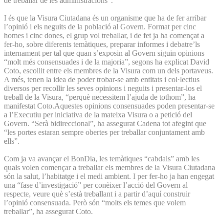
de treballar de les administracions”.
I és que la Visura Ciutadana és un organisme que ha de fer arribar
l’opinió i els neguits de la població al Govern. Format per cinc
homes i cinc dones, el grup vol treballar, i de fet ja ha començat a
fer-ho, sobre diferents temàtiques, preparar informes i debatre’ls
internament per tal que quan s’exposin al Govern siguin opinions
“molt més consensuades i de la majoria”, segons ha explicat David
Coto, escollit entre els membres de la Visura com un dels portaveus.
A més, tenen la idea de poder trobar-se amb entitats i col·lectius
diversos per recollir les seves opinions i neguits i presentar-los el
treball de la Visura, “perquè necessitem l’ajuda de tothom”, ha
manifestat Coto.Aquestes opinions consensuades poden presentar-se
a l’Executiu per iniciativa de la mateixa Visura o a petició del
Govern. “Serà bidireccional”, ha assegurat Cadena tot afegint que
“les portes estaran sempre obertes per treballar conjuntament amb
ells”.
Com ja va avançar el BonDia, les temàtiques “cabdals” amb les
quals volen començar a treballar els membres de la Visura Ciutadana
són la salut, l’habitatge i el medi ambient. I per fer-ho ja han engegat
una “fase d’investigació” per conèixer l’acció del Govern al
respecte, veure què s’està treballant i a partir d’aquí construir
l’opinió consensuada. Però són “molts els temes que volem
treballar”, ha assegurat Coto.