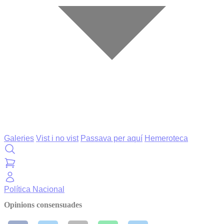
Galeries
Vist i no vist
Passava per aquí
Hemeroteca
Política
Nacional
Opinions consensuades