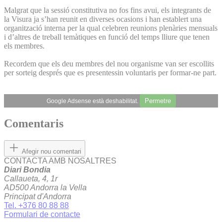
Malgrat que la sessió constitutiva no fos fins avui, els integrants de
la Visura ja s’han reunit en diverses ocasions i han establert una
organització interna per la qual celebren reunions plenàries mensuals
i d’altres de treball temàtiques en funció del temps lliure que tenen
els membres.
Recordem que els deu membres del nou organisme van ser escollits
per sorteig després que es presentessin voluntaris per formar-ne part.
Permetre
Google Adsense està deshabilitat.
Comentaris
Afegir nou comentari
CONTACTA AMB NOSALTRES
Diari Bondia
Callaueta, 4, 1r
AD500 Andorra la Vella
Principat d'Andorra
Tel. +376 80 88 88
Formulari de contacte