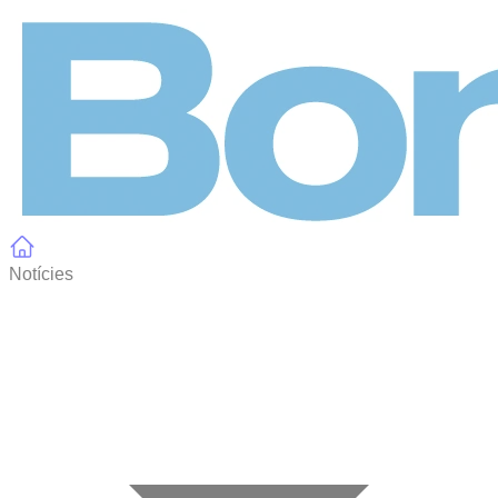
Panell de gestió de galetes
Notícies