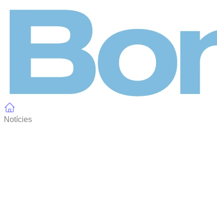
Panell de gestió de galetes
Notícies