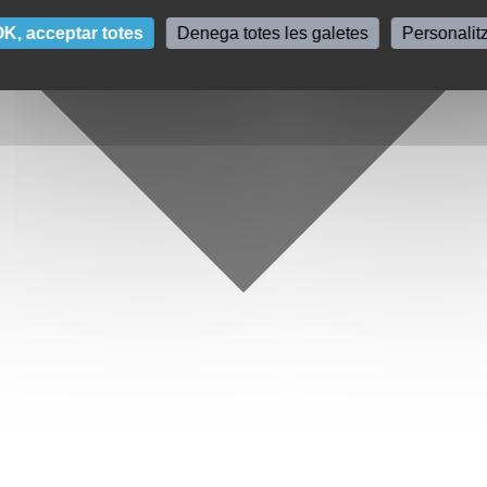
K, acceptar totes
Denega totes les galetes
Personalit