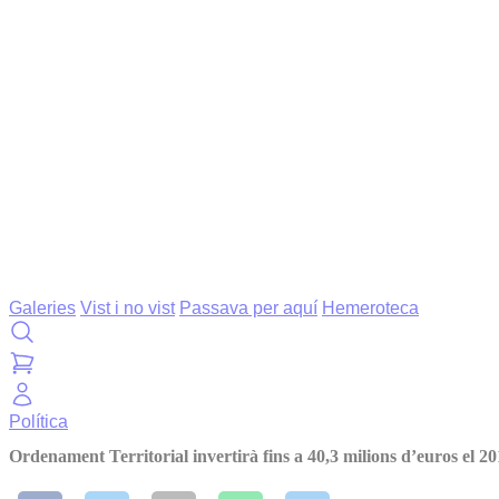
Galeries
Vist i no vist
Passava per aquí
Hemeroteca
Política
Ordenament Territorial invertirà fins a 40,3 milions d’euros el 2