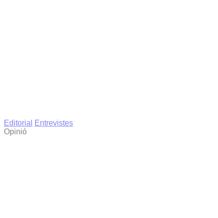
Editorial
Entrevistes
Opinió