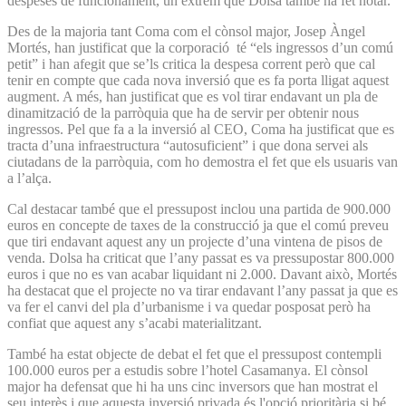
despeses de funcionament, un extrem que Dolsa també ha fet notar.
Des de la majoria tant Coma com el cònsol major, Josep Àngel
Mortés, han justificat que la corporació té “els ingressos d’un comú
petit” i han afegit que se’ls critica la despesa corrent però que cal
tenir en compte que cada nova inversió que es fa porta lligat aquest
augment. A més, han justificat que es vol tirar endavant un pla de
dinamització de la parròquia que ha de servir per obtenir nous
ingressos. Pel que fa a la inversió al CEO, Coma ha justificat que es
tracta d’una infraestructura “autosuficient” i que dona servei als
ciutadans de la parròquia, com ho demostra el fet que els usuaris van
a l’alça.
Cal destacar també que el pressupost inclou una partida de 900.000
euros en concepte de taxes de la construcció ja que el comú preveu
que tiri endavant aquest any un projecte d’una vintena de pisos de
venda. Dolsa ha criticat que l’any passat es va pressupostar 800.000
euros i que no es van acabar liquidant ni 2.000. Davant això, Mortés
ha destacat que el projecte no va tirar endavant l’any passat ja que es
va fer el canvi del pla d’urbanisme i va quedar posposat però ha
confiat que aquest any s’acabi materialitzant.
També ha estat objecte de debat el fet que el pressupost contempli
100.000 euros per a estudis sobre l’hotel Casamanya. El cònsol
major ha defensat que hi ha uns cinc inversors que han mostrat el
seu interès i que aquesta inversió privada és l'opció prioritària si bé