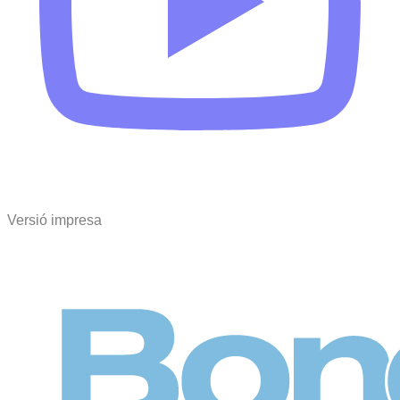
Versió impresa