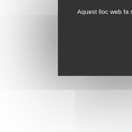
Aquest lloc web fa s