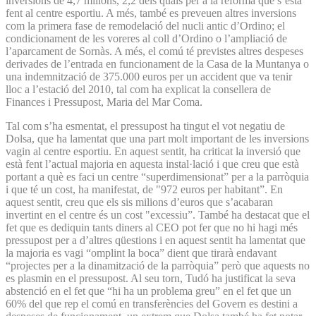
inversions de 4,7 milions, 2,2 dels quals per a la reforma que s’està
fent al centre esportiu. A més, també es preveuen altres inversions
com la primera fase de remodelació del nucli antic d’Ordino; el
condicionament de les voreres al coll d’Ordino o l’ampliació de
l’aparcament de Sornàs. A més, el comú té previstes altres despeses
derivades de l’entrada en funcionament de la Casa de la Muntanya o
una indemnització de 375.000 euros per un accident que va tenir
lloc a l’estació del 2010, tal com ha explicat la consellera de
Finances i Pressupost, Maria del Mar Coma.
Tal com s’ha esmentat, el pressupost ha tingut el vot negatiu de
Dolsa, que ha lamentat que una part molt important de les inversions
vagin al centre esportiu. En aquest sentit, ha criticat la inversió que
està fent l’actual majoria en aquesta instal·lació i que creu que està
portant a què es faci un centre “superdimensionat” per a la parròquia
i que té un cost, ha manifestat, de "972 euros per habitant”. En
aquest sentit, creu que els sis milions d’euros que s’acabaran
invertint en el centre és un cost "excessiu”. També ha destacat que el
fet que es dediquin tants diners al CEO pot fer que no hi hagi més
pressupost per a d’altres qüestions i en aquest sentit ha lamentat que
la majoria es vagi “omplint la boca” dient que tirarà endavant
“projectes per a la dinamització de la parròquia” però que aquests no
es plasmin en el pressupost. Al seu torn, Tudó ha justificat la seva
abstenció en el fet que “hi ha un problema greu” en el fet que un
60% del que rep el comú en transferències del Govern es destini a