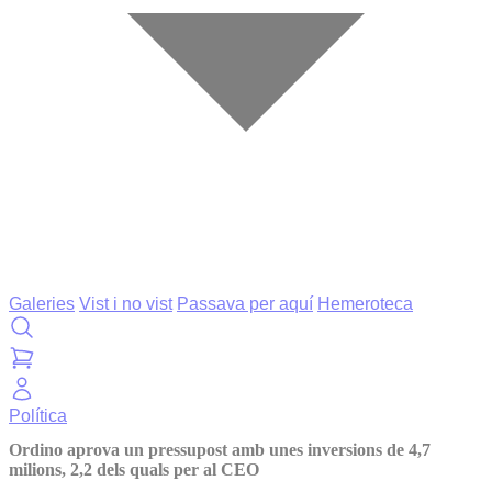
Galeries
Vist i no vist
Passava per aquí
Hemeroteca
Política
Ordino aprova un pressupost amb unes inversions de 4,7
milions, 2,2 dels quals per al CEO