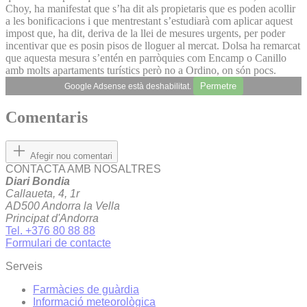
Choy, ha manifestat que s’ha dit als propietaris que es poden acollir
a les bonificacions i que mentrestant s’estudiarà com aplicar aquest
impost que, ha dit, deriva de la llei de mesures urgents, per poder
incentivar que es posin pisos de lloguer al mercat. Dolsa ha remarcat
que aquesta mesura s’entén en parròquies com Encamp o Canillo
amb molts apartaments turístics però no a Ordino, on són pocs.
Permetre
Google Adsense està deshabilitat.
Comentaris
Afegir nou comentari
CONTACTA AMB NOSALTRES
Diari Bondia
Callaueta, 4, 1r
AD500 Andorra la Vella
Principat d'Andorra
Tel. +376 80 88 88
Formulari de contacte
Serveis
Farmàcies de guàrdia
Informació meteorològica