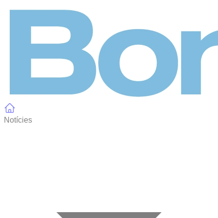
Panell de gestió de galetes
Notícies