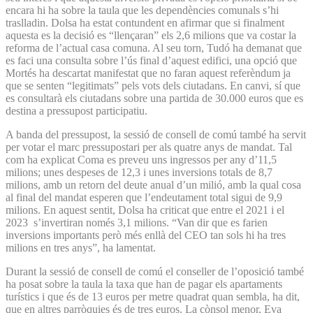
encara hi ha sobre la taula que les dependències comunals s’hi
traslladin. Dolsa ha estat contundent en afirmar que si finalment
aquesta es la decisió es “llençaran” els 2,6 milions que va costar la
reforma de l’actual casa comuna. Al seu torn, Tudó ha demanat que
es faci una consulta sobre l’ús final d’aquest edifici, una opció que
Mortés ha descartat manifestat que no faran aquest referèndum ja
que se senten “legitimats” pels vots dels ciutadans. En canvi, sí que
es consultarà els ciutadans sobre una partida de 30.000 euros que es
destina a pressupost participatiu.
A banda del pressupost, la sessió de consell de comú també ha servit
per votar el marc pressupostari per als quatre anys de mandat. Tal
com ha explicat Coma es preveu uns ingressos per any d’11,5
milions; unes despeses de 12,3 i unes inversions totals de 8,7
milions, amb un retorn del deute anual d’un milió, amb la qual cosa
al final del mandat esperen que l’endeutament total sigui de 9,9
milions. En aquest sentit, Dolsa ha criticat que entre el 2021 i el
2023 s’invertiran només 3,1 milions. “Van dir que es farien
inversions importants però més enllà del CEO tan sols hi ha tres
milions en tres anys”, ha lamentat.
Durant la sessió de consell de comú el conseller de l’oposició també
ha posat sobre la taula la taxa que han de pagar els apartaments
turístics i que és de 13 euros per metre quadrat quan sembla, ha dit,
que en altres parròquies és de tres euros. La cònsol menor, Eva