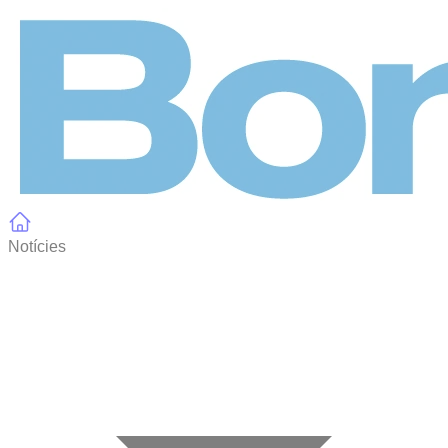
Panell de gestió de galetes
Notícies