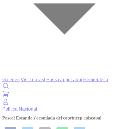
Galeries
Vist i no vist
Passava per aquí
Hemeroteca
Política
Nacional
Pascal Escande s'acomiada del copríncep episcopal