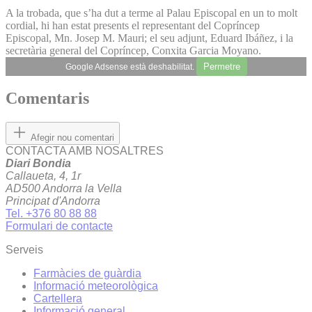
A la trobada, que s’ha dut a terme al Palau Episcopal en un to molt
cordial, hi han estat presents el representant del Copríncep
Episcopal, Mn. Josep M. Mauri; el seu adjunt, Eduard Ibáñez, i la
secretària general del Copríncep, Conxita Garcia Moyano.
Permetre
Google Adsense està deshabilitat.
Comentaris
Afegir nou comentari
CONTACTA AMB NOSALTRES
Diari Bondia
Callaueta, 4, 1r
AD500 Andorra la Vella
Principat d'Andorra
Tel. +376 80 88 88
Formulari de contacte
Serveis
Farmàcies de guàrdia
Informació meteorològica
Cartellera
Informació general