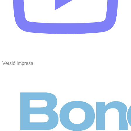
Versió impresa