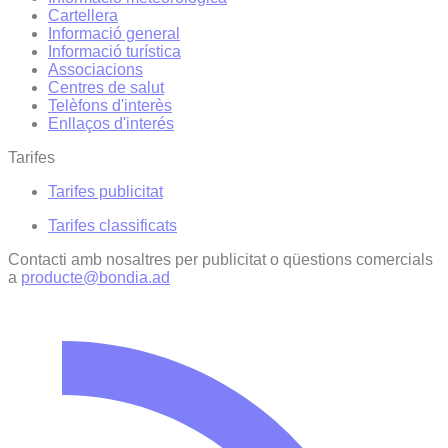
Cartellera
Informació general
Informació turística
Associacions
Centres de salut
Telèfons d'interès
Enllaços d'interés
Tarifes
Tarifes publicitat
Tarifes classificats
Contacti amb nosaltres per publicitat o qüestions comercials
a
producte@bondia.ad