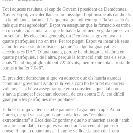
Tot i aquests resultats, el cap de Govern i president de Demòcrates,
Xavier Espot, va voler llançar un missatge d’optimisme als candidats
i a la militància taronja. I és que malgrat admetre que “la sensació és
més que mai agredolça”, Espot va assegurar que la formació es troba
en una situació similar a la que hi havia la primera vegada que es va
presentar a les eleccions generals, on Demòcrates governava en
quatre parròquies i no en tres. Per tot plegat, Espot va instar els seus
a “no fer excessiu derrotisme”, ja que “si algú ha guanyat les
eleccions és DA”. D’una banda, perquè ha obtingut la victòria en
quatre parròquies, i de l’altra, perquè la formació amb tots els seus
aliats “ha obtingut globalment 7.956 vots, mentre que tota la resta de
partits n’ha fet 7.046”.
El president demòcrata sí que va admetre que els hauria agradat
“continuar governant Andorra la Vella com ho hem fet els darrers
vuit anys”, si bé va assegurar que eren conscients que “tal com
s’havia plantejat l’escenari electoral, de tots contra DA, era difícil
guanyar a les parròquies més poblades”.
El líder taronja va tenir també paraules d’agraïment cap a Anna
García, de qui va assegurar que havia fets uns “resultats
extraordinaris” a Escaldes-Engordany que no s’haurien assolit “amb
un altre candidat”, i de qui es va mostrar “convençut que serà
consol d’aquí a quatre anys”. I també va lloar la tasca de Josep