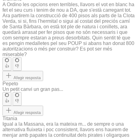
A Ordino les opcions eren terribles, llavors el vot en blanc ha
fet el seu curs i tenim de nou a DA, que s'està carregant tot.
Ara partirem la construcció de 400 pisos als parts de la Clota
Verda, si si, fins l'hermita! o sigui al costat del preciós camí
de Santa Bàrbara, on està tot ple de natura i conillets, ara
quedarà arrasat per fer pisos que no són necessaris i que
com sempre estaran a preus desorbitats. Quin sentit té que
es pengin medalletes pel seu POUP si abans han donat 800
autoritzacions o més per construir? Es pot ser més
miserable?
👍
👎
Afegir resposta
Pepeto
Un petit canvi un gran pas...
👍
👎
Afegir resposta
Titania
Igual a la Massana, era la mateixa m... de sempre o una
alternativa fluixeta i poc consistent, llavors ens haurem de
menjar amb papates la continuïtat dels pirates i oligarques