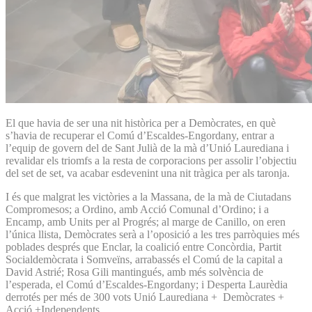
El que havia de ser una nit històrica per a Demòcrates, en què
s’havia de recuperar el Comú d’Escaldes-Engordany, entrar a
l’equip de govern del de Sant Julià de la mà d’Unió Laurediana i
revalidar els triomfs a la resta de corporacions per assolir l’objectiu
del set de set, va acabar esdevenint una nit tràgica per als taronja.
I és que malgrat les victòries a la Massana, de la mà de Ciutadans
Compromesos; a Ordino, amb Acció Comunal d’Ordino; i a
Encamp, amb Units per al Progrés; al marge de Canillo, on eren
l’única llista, Demòcrates serà a l’oposició a les tres parròquies més
poblades després que Enclar, la coalició entre Concòrdia, Partit
Socialdemòcrata i Somveïns, arrabassés el Comú de la capital a
David Astrié; Rosa Gili mantingués, amb més solvència de
l’esperada, el Comú d’Escaldes-Engordany; i Desperta Laurèdia
derrotés per més de 300 vots Unió Laurediana + Demòcrates +
Acció +Independents.