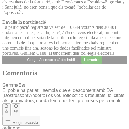
els resultats de la formació, amb Demòcrates a Escaldes-Engordany
i Sant julià, no eren bons i que els tocarà “treballar des de
l’oposició”.
Davalla la participació
La participació registrada va ser de 16.644 votants dels 30.401
cridats a les urnes, és a dir, el 54,75% del cens electoral, un punt i
mig percentual per sota de la participació registrada a les eleccions
comunals de fa quatre anys i el percentatge més baix registrat en
uns comicis fins ara, segons les dades facilitades pel ministre
portaveu, Guillem Casal, al tancament dels col·legis electorals.
Permetre
Google Adsense està deshabilitat.
Comentaris
GemmaEst
El poble ha parlat, i sembla que el descontent amb DA
(Destrossant Andorra) es veu reflexctit als resultats, felicitats
als guanyadors, queda feina per fer i promeses per complir
👍
👎
Afegir resposta
ordinenc