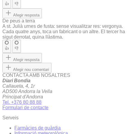
👍
👎
Afegir resposta
De peus a terra
A st. Julià urnes de fusta: sense visualitzar res: vergonya.
Cada quatre anys, toca un fabricant o un altre. El tercer ha
sigut derrotat, quina llàstima.
👍
👎
Afegir resposta
Afegir nou comentari
CONTACTA AMB NOSALTRES
Diari Bondia
Callaueta, 4, 1r
AD500 Andorra la Vella
Principat d'Andorra
Tel. +376 80 88 88
Formulari de contacte
Serveis
Farmàcies de guàrdia
Informació meteorològica