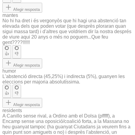
Afegir resposta
mantes
No hi ha dret i és vergonyòs que hi hagi una abstenció tan
elevada dels que poden votar (que desprès ploraran quan
sigui massa tard) i d'altres que voldriem dir la nostra després
de viure aqui 20 anys o més no poguem...Que feu
gent????!!!!!!
👍
👎
Afegir resposta
humor
L'abstenció directa (45,25%) i indirecta (5%), guanyen les
eleccions per majoria absolutíssima.
👍
👎
Afegir resposta
residents
A Canillo sense rival, a Ordino amb el Dolsa (pfffff), a
Encamp sense una oposició/coalició forta, a la Massana no
heu guanyat tampoc (ha guanyat Ciutadans ja veurem fins a
quin punt son amiguets o no) i desprès l'abstenció, un