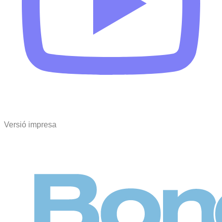
Versió impresa