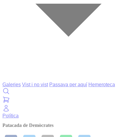
Galeries
Vist i no vist
Passava per aquí
Hemeroteca
Política
Patacada de Demòcrates