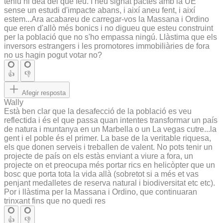
teniu ni dea del que feu. I heu signat pactes amb la UE
sense un estudi d'impacte abans, i així aneu fent, i així
estem...Ara acabareu de carregar-vos la Massana i Ordino
que eren d'allò més bonics i no digueu que esteu construint
per la població que no s'ho empassa ningú. Llàstima que els
inversors estrangers i les promotores immobiliàries de fora
no us hagin pogut votar no?
👍
👎
Afegir resposta
Wally
Està ben clar que la desafecció de la població es veu
reflectida i és el que passa quan intentes transformar un país
de natura i muntanya en un Marbella o un La vegas cutre...la
gent i el poble és el primer. La base de la veritable riquesa,
els que donen serveis i treballen de valent. No pots tenir un
projecte de país on els estàs enviant a viure a fora, un
projecte on et preocupa més portar rics en helicòpter que un
bosc que porta tota la vida allà (sobretot si a més et vas
penjant medalletes de reserva natural i biodiversitat etc etc).
Por i llàstima per la Massana i Ordino, que continuaran
trinxant fins que no quedi res
👍
👎