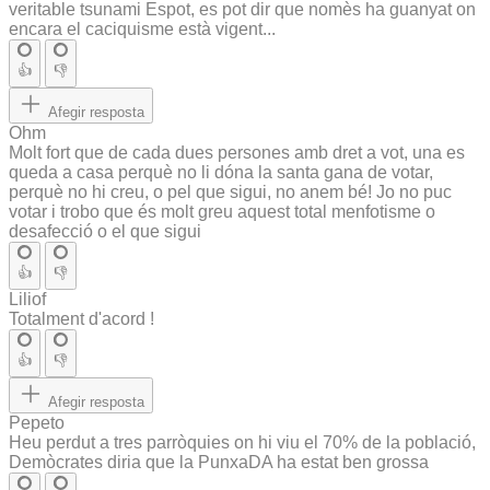
veritable tsunami Espot, es pot dir que nomès ha guanyat on
encara el caciquisme està vigent...
👍
👎
Afegir resposta
Ohm
Molt fort que de cada dues persones amb dret a vot, una es
queda a casa perquè no li dóna la santa gana de votar,
perquè no hi creu, o pel que sigui, no anem bé! Jo no puc
votar i trobo que és molt greu aquest total menfotisme o
desafecció o el que sigui
👍
👎
Liliof
Totalment d'acord !
👍
👎
Afegir resposta
Pepeto
Heu perdut a tres parròquies on hi viu el 70% de la població,
Demòcrates diria que la PunxaDA ha estat ben grossa