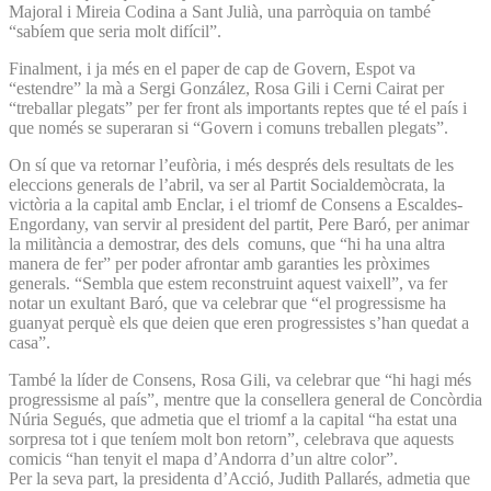
Majoral i Mireia Codina a Sant Julià, una parròquia on també
“sabíem que seria molt difícil”.
Finalment, i ja més en el paper de cap de Govern, Espot va
“estendre” la mà a Sergi González, Rosa Gili i Cerni Cairat per
“treballar plegats” per fer front als importants reptes que té el país i
que només se superaran si “Govern i comuns treballen plegats”.
On sí que va retornar l’eufòria, i més després dels resultats de les
eleccions generals de l’abril, va ser al Partit Socialdemòcrata, la
victòria a la capital amb Enclar, i el triomf de Consens a Escaldes-
Engordany, van servir al president del partit, Pere Baró, per animar
la militància a demostrar, des dels comuns, que “hi ha una altra
manera de fer” per poder afrontar amb garanties les pròximes
generals. “Sembla que estem reconstruint aquest vaixell”, va fer
notar un exultant Baró, que va celebrar que “el progressisme ha
guanyat perquè els que deien que eren progressistes s’han quedat a
casa”.
També la líder de Consens, Rosa Gili, va celebrar que “hi hagi més
progressisme al país”, mentre que la consellera general de Concòrdia
Núria Segués, que admetia que el triomf a la capital “ha estat una
sorpresa tot i que teníem molt bon retorn”, celebrava que aquests
comicis “han tenyit el mapa d’Andorra d’un altre color”.
Per la seva part, la presidenta d’Acció, Judith Pallarés, admetia que