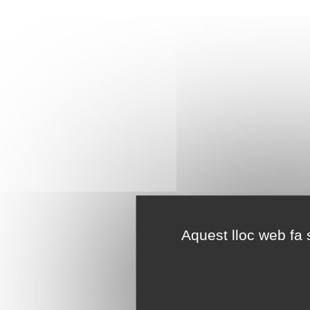
Aquest lloc web fa s