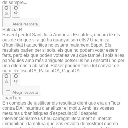
de sempre...
👍
👎
Afegir resposta
Patricia R
Havent perdut Sant Julià Andorra i Escaldes, encara té els
ous de dir que si algú ha guanyat són ells? Una mica
d'humilitat i autocrítica no estaria malament Espot. Els
resultats parlen per si sols, els que no podem votar estem
farts, però els que poden votar es veu que també. I sols a les
parròquies amb més amiguets potser us heu ensortit i no per
una diferència abismal. Potser podrien fins i tot canviar de
nom: RelliscaDA, PatacaDA, CagaDA...
👍
👎
Afegir resposta
JoanTurú
En comptes de justificar els resultats dient que era un "tots
contra DA" hauríeu d'analitzar el motiu. Amb les vostres
mesures urbanístiques d'especulació i després
intervencionisme us heu carregat literalment el mercat
immobiliari i la natura que ens envolta demostrant que no