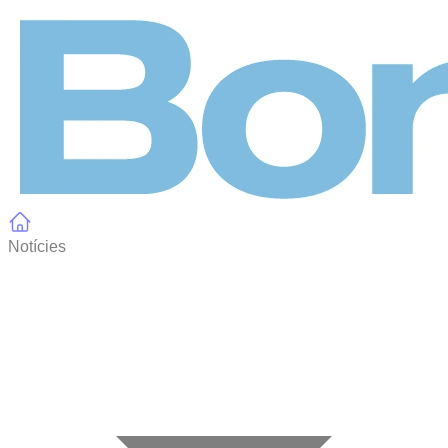
Panell de gestió de galetes
Notícies