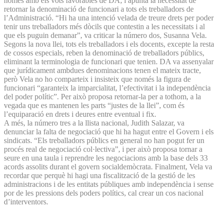
només amb els vots favorables de DA, i apunta la necessitat de
retornar la denominació de funcionari a tots els treballadors de
l’Administració. “Hi ha una intenció velada de treure drets per poder
tenir uns treballadors més dòcils que contestin a les necessitats i al
que els puguin demanar”, va criticar la número dos, Susanna Vela.
Segons la nova llei, tots els treballadors i els docents, excepte la resta
de cossos especials, reben la denominació de treballadors públics,
eliminant la terminologia de funcionari que tenien. DA va assenyalar
que jurídicament ambdues denominacions tenen el mateix tracte,
però Vela no ho comparteix i insisteix que només la figura de
funcionari “garanteix la imparcialitat, l’efectivitat i la independència
del poder polític”. Per això proposa retornar-la per a tothom, a la
vegada que es mantenen les parts “justes de la llei”, com és
l’equiparació en drets i deures entre eventual i fix.
A més, la número tres a la llista nacional, Judith Salazar, va
denunciar la falta de negociació que hi ha hagut entre el Govern i els
sindicats. “Els treballadors públics en general no han pogut fer un
procés real de negociació col·lectiva”, i per això proposa tornar a
seure en una taula i reprendre les negociacions amb la base dels 33
acords assolits durant el govern socialdemòcrata. Finalment, Vela va
recordar que perquè hi hagi una fiscalització de la gestió de les
administracions i de les entitats públiques amb independència i sense
por de les pressions dels poders polítics, cal crear un cos nacional
d’interventors.