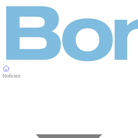
Panell de gestió de galetes
Notícies