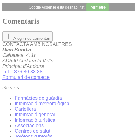
Permetre
Google Adsense està deshabilitat.
Comentaris
Afegir nou comentari
CONTACTA AMB NOSALTRES
Diari Bondia
Callaueta, 4, 1r
AD500 Andorra la Vella
Principat d'Andorra
Tel. +376 80 88 88
Formulari de contacte
Serveis
Farmàcies de guàrdia
Informació meteorològica
Cartellera
Informació general
Informació turística
Associacions
Centres de salut
Telèfons d'interès