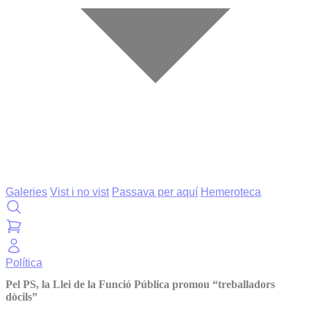
Galeries
Vist i no vist
Passava per aquí
Hemeroteca
Política
Pel PS, la Llei de la Funció Pública promou “treballadors
dòcils”