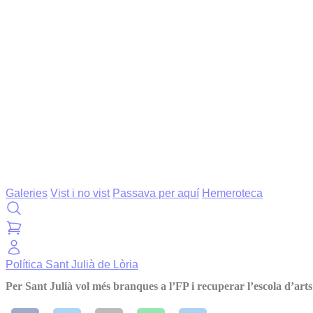
Galeries
Vist i no vist
Passava per aquí
Hemeroteca
Política
Sant Julià de Lòria
Per Sant Julià vol més branques a l’FP i recuperar l’escola d’arts i