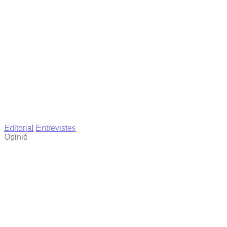
Editorial
Entrevistes
Opinió