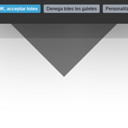
K, acceptar totes
Denega totes les galetes
Personalit