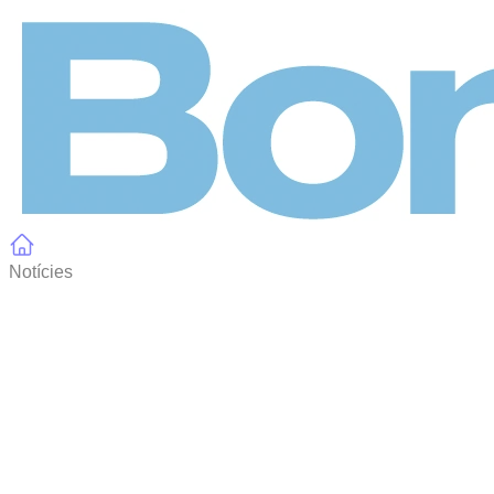
Panell de gestió de galetes
Notícies