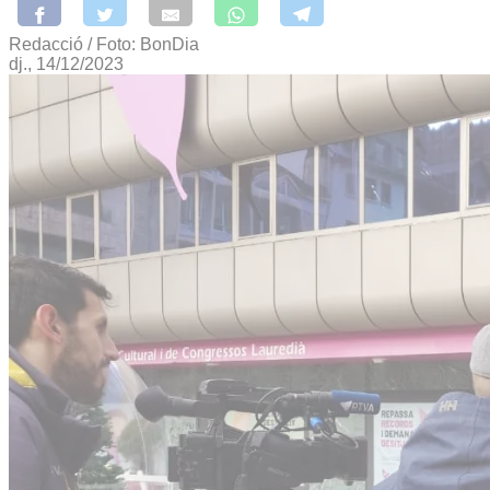
Redacció / Foto: BonDia
dj., 14/12/2023