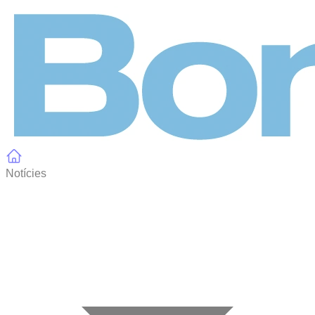
Panell de gestió de galetes
Notícies