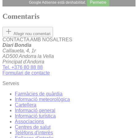
Permetre
Google Adsense està deshabilitat.
Comentaris
Afegir nou comentari
CONTACTA AMB NOSALTRES
Diari Bondia
Callaueta, 4, 1r
AD500 Andorra la Vella
Principat d'Andorra
Tel. +376 80 88 88
Formulari de contacte
Serveis
Farmàcies de guàrdia
Informació meteorològica
Cartellera
Informació general
Informació turística
Associacions
Centres de salut
Telèfons d'interès