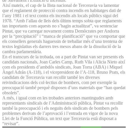
de Salvament i Extinció d’Incendis.
Així mateix, el cap de la llista nacional de Terceravia va lamentar
que el reglament de protecció contra incendis en habitatges dati de
l’any 1981 i el text contra els incendis als locals públics sigui del
1978. “Amb l’allau de lleis dels últims temps sobta que reglaments
tan importants com aquests no s’hagin actualitzat”, va sentenciar
Pintat, que va carregar novament contra Demòcrates per Andorra
per la “precipitació” i “manca de planificació” que va comportar que
els consellers generals haguessin de treballar més d’una trentena de
textos legislatius els darrers tres mesos abans de la dissolució de la
cambra parlamentària.
En el transcurs de la trobada, on a part de Pintat van ser presents els
candidats nacionals, Joan Carles Camp, Ruth Vila i Alicia Nieto així
com els presidents d’ambdós sindicats, Joan Torra (ABA) i Miquel
Àngel Adrán (A-118), i el vicepresident de l’A-118, Bruno Prats, els
candidats de Terceravia van recollir també les diverses
reivindicacions dels col·lectius de bombers, com per exemple la
preocupació també perquè disposen d’uns materials que “han quedat
obsolets”.
A més, i igual com en les trobades anteriors mantingudes amb
representants sindicals de l’Administració pública, Pintat va recollir
també la preocupació i els neguits dels sindicats de bombers pels
problemes derivats de l’aprovació i l’entrada en vigor de la nova
Llei de la Funció Pública, un text que Terceravia està disposat a
“revisar”.