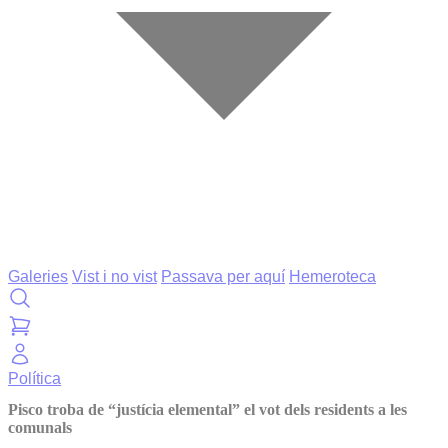
Galeries
Vist i no vist
Passava per aquí
Hemeroteca
Política
Pisco troba de “justícia elemental” el vot dels residents a les
comunals