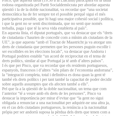
Pisco, que aquesta tarda (19.30 a la Llacuna) participarà en la taula
rodona organitzada pel Partit Socialdemòcrata per abordar aquesta
qüestió i la de la doble nacionalitat, va recordar que “una societat
democràtica ha de fer sempre tot el possible perquè sigui el més
participativa possible, que hi hagi una major cohesió social i política,
i que la gent no se senti discriminada, que no senti que només
treballa, paga i que té la seva vida establerta al país”.
En aquesta línia, el diputat portuguès, que va destacar que els “drets
de ciutadania s’haurien de concedir com a mínim als ciutadans de la
UE”, ja que aquesta “amb el Tractat de Maastricht ja va atorgar uns
drets de ciutadania que permeten que les persones puguin escollir i
ser escollides en les eleccions locals”, va destacar que Andorra i
Portugal podrien establir “un acord de reciprocitat en el tema de
drets polítics, similar al que Portugal ja té amb d’altres països”.
I és que per Pisco, que va recordar que els residents portuguesos,
espanyols, francesos i d’altres “són pilars de l’economia andorrana”,
la “integració completa, total i definitiva es dona quan la gent té
també els drets polítics i per tant també la capacitat de poder decidir
sobre aquells assumptes que els afecten també a ells”.
Pel que fa a la qüestió de la doble nacionalitat, un tema que com
l’anterior “té a veure amb els drets de les persones”, Pisco va
destacar la importància per mirar d’evitar que “la gent no sigui
obligada a renunciar a una nacionalitat per adquirir-ne una altra ja,
en el cas dels ciutadans portuguesos, la renúncia a la nacionalitat
pròpia per ser andorrà suposa la pèrdua dels drets que tenen com a