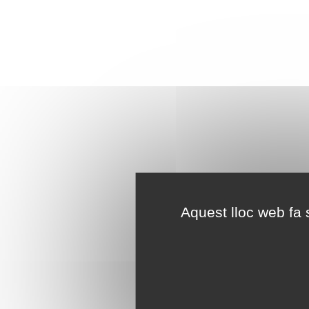
Aquest lloc web fa s