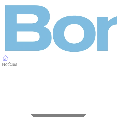
Panell de gestió de galetes
Notícies