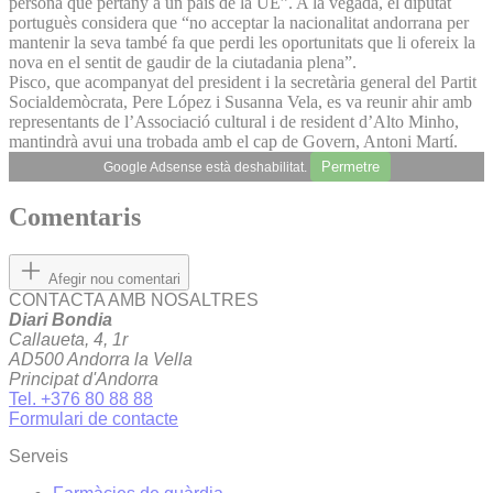
persona que pertany a un país de la UE”. A la vegada, el diputat
portuguès considera que “no acceptar la nacionalitat andorrana per
mantenir la seva també fa que perdi les oportunitats que li ofereix la
nova en el sentit de gaudir de la ciutadania plena”.
Pisco, que acompanyat del president i la secretària general del Partit
Socialdemòcrata, Pere López i Susanna Vela, es va reunir ahir amb
representants de l’Associació cultural i de resident d’Alto Minho,
mantindrà avui una trobada amb el cap de Govern, Antoni Martí.
Permetre
Google Adsense està deshabilitat.
Comentaris
Afegir nou comentari
CONTACTA AMB NOSALTRES
Diari Bondia
Callaueta, 4, 1r
AD500 Andorra la Vella
Principat d'Andorra
Tel. +376 80 88 88
Formulari de contacte
Serveis