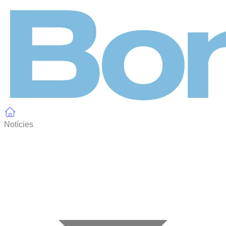
Panell de gestió de galetes
Notícies