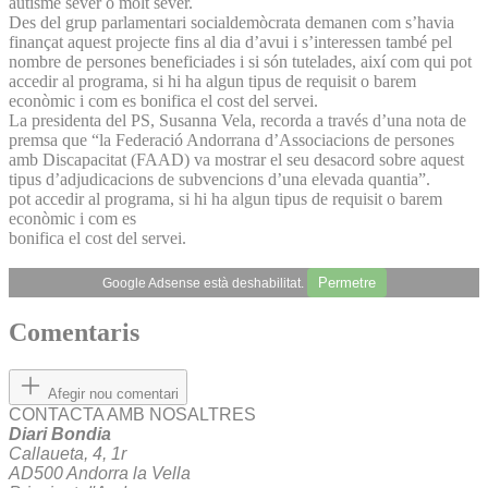
autisme sever o molt sever.
Des del grup parlamentari socialdemòcrata demanen com s’havia
finançat aquest projecte fins al dia d’avui i s’interessen també pel
nombre de persones beneficiades i si són tutelades, així com qui pot
accedir al programa, si hi ha algun tipus de requisit o barem
econòmic i com es bonifica el cost del servei.
La presidenta del PS, Susanna Vela, recorda a través d’una nota de
premsa que “la Federació Andorrana d’Associacions de persones
amb Discapacitat (FAAD) va mostrar el seu desacord sobre aquest
tipus d’adjudicacions de subvencions d’una elevada quantia”.
pot accedir al programa, si hi ha algun tipus de requisit o barem
econòmic i com es
bonifica el cost del servei.
Permetre
Google Adsense està deshabilitat.
Comentaris
Afegir nou comentari
CONTACTA AMB NOSALTRES
Diari Bondia
Callaueta, 4, 1r
AD500 Andorra la Vella