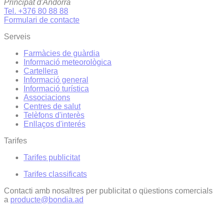
Principat d'Andorra
Tel. +376 80 88 88
Formulari de contacte
Serveis
Farmàcies de guàrdia
Informació meteorològica
Cartellera
Informació general
Informació turística
Associacions
Centres de salut
Telèfons d'interès
Enllaços d'interés
Tarifes
Tarifes publicitat
Tarifes classificats
Contacti amb nosaltres per publicitat o qüestions comercials
a
producte@bondia.ad