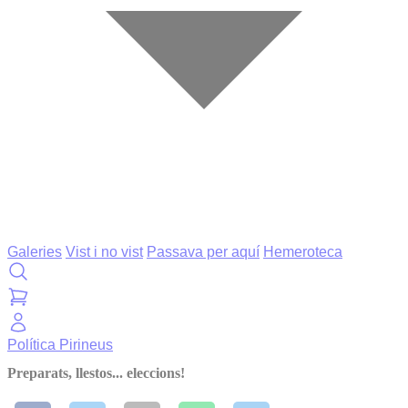
Galeries
Vist i no vist
Passava per aquí
Hemeroteca
Política
Pirineus
Preparats, llestos... eleccions!