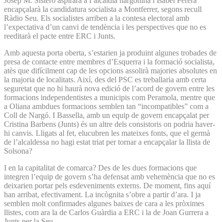
Josep M. Sisteró aspirarà a l’alcaldia nargonina i Isabel Perera
encapçalarà la candidatura socialista a Montferrer, segons recull
Ràdio Seu. Els socialistes arriben a la contesa electoral amb
l’expectativa d’un canvi de tendència i les perspectives que no es
reeditarà el pacte entre ERC i Junts.
Amb aquesta porta oberta, s’estarien ja produint algunes trobades de
presa de contacte entre membres d’Esquerra i la formació socialista,
atès que difícilment cap de les opcions assolirà majories absolutes en
la majoria de localitats. Així, des del PSC es treballaria amb certa
seguretat que no hi haurà nova edició de l’acord de govern entre les
formacions independentistes a municipis com Peramola, mentre que
a Oliana ambdues formacions semblen tan “incompatibles” com a
Coll de Nargó. I Bassella, amb un equip de govern encapçalat per
Cristina Barbens (Junts) és un altre dels consistoris on podria haver-
hi canvis. Lligats al fet, elucubren les mateixes fonts, que el germà
de l’alcaldessa no hagi estat triat per tornar a encapçalar la llista de
Solsona?
I en la capitalitat de comarca? Des de les dues formacions que
integren l’equip de govern s’ha defensat amb vehemència que no es
deixarien portar pels esdeveniments externs. De moment, fins aquí
han arribat, efectivament. La incògnita s’obre a partir d’ara. I ja
semblen molt confirmades algunes baixes de cara a les pròximes
llistes, com ara la de Carlos Guàrdia a ERC i la de Joan Gurrera a
Junts per la Seu.