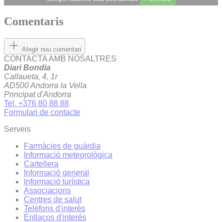
Comentaris
Afegir nou comentari
CONTACTA AMB NOSALTRES
Diari Bondia
Callaueta, 4, 1r
AD500 Andorra la Vella
Principat d'Andorra
Tel. +376 80 88 88
Formulari de contacte
Serveis
Farmàcies de guàrdia
Informació meteorològica
Cartellera
Informació general
Informació turística
Associacions
Centres de salut
Telèfons d'interès
Enllaços d'interés