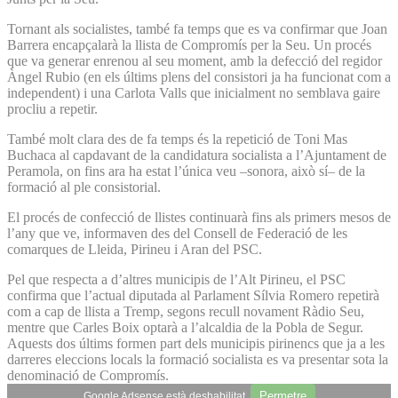
Tornant als socialistes, també fa temps que es va confirmar que Joan
Barrera encapçalarà la llista de Compromís per la Seu. Un procés
que va generar enrenou al seu moment, amb la defecció del regidor
Àngel Rubio (en els últims plens del consistori ja ha funcionat com a
independent) i una Carlota Valls que inicialment no semblava gaire
procliu a repetir.
També molt clara des de fa temps és la repetició de Toni Mas
Buchaca al capdavant de la candidatura socialista a l’Ajuntament de
Peramola, on fins ara ha estat l’única veu –sonora, això sí– de la
formació al ple consistorial.
El procés de confecció de llistes continuarà fins als primers mesos de
l’any que ve, informaven des del Consell de Federació de les
comarques de Lleida, Pirineu i Aran del PSC.
Pel que respecta a d’altres municipis de l’Alt Pirineu, el PSC
confirma que l’actual diputada al Parlament Sílvia Romero repetirà
com a cap de llista a Tremp, segons recull novament Ràdio Seu,
mentre que Carles Boix optarà a l’alcaldia de la Pobla de Segur.
Aquests dos últims formen part dels municipis pirinencs que ja a les
darreres eleccions locals la formació socialista es va presentar sota la
denominació de Compromís.
Permetre
Google Adsense està deshabilitat.