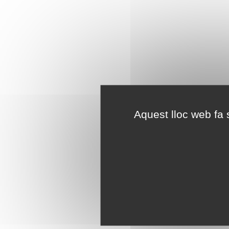
Aquest lloc web fa s