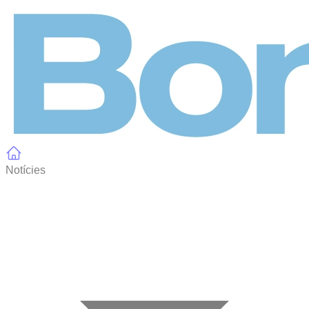
Panell de gestió de galetes
Notícies