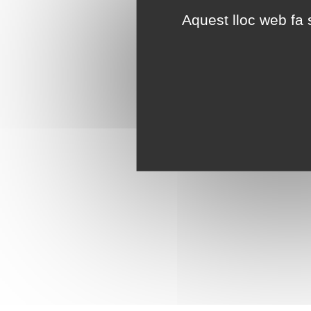
Aquest lloc web fa s