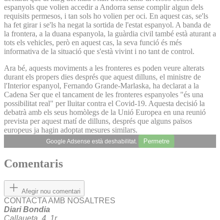
espanyols que volien accedir a Andorra sense complir algun dels
requisits permesos, i tan sols ho volien per oci. En aquest cas, se'ls
ha fet girar i se'ls ha negat la sortida de l'estat espanyol. A banda de
la frontera, a la duana espanyola, la guàrdia civil també està aturant a
tots els vehicles, però en aquest cas, la seva funció és més
informativa de la situació que s'està vivint i no tant de control.
Ara bé, aquests moviments a les fronteres es poden veure alterats
durant els propers dies després que aquest dilluns, el ministre de
l'Interior espanyol, Fernando Grande-Marlaska, ha declarat a la
Cadena Ser que el tancament de les fronteres espanyoles "és una
possibilitat real" per lluitar contra el Covid-19. Aquesta decisió la
debatrà amb els seus homòlegs de la Unió Europea en una reunió
prevista per aquest matí de dilluns, després que alguns països
europeus ja hagin adoptat mesures similars.
Permetre
Google Adsense està deshabilitat.
Comentaris
Afegir nou comentari
CONTACTA AMB NOSALTRES
Diari Bondia
Callaueta, 4, 1r