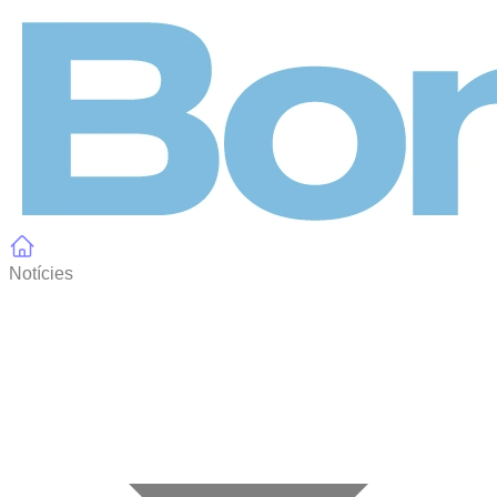
Panell de gestió de galetes
Notícies