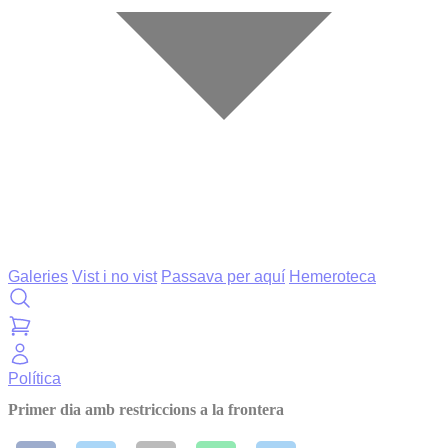
Galeries
Vist i no vist
Passava per aquí
Hemeroteca
Política
Primer dia amb restriccions a la frontera