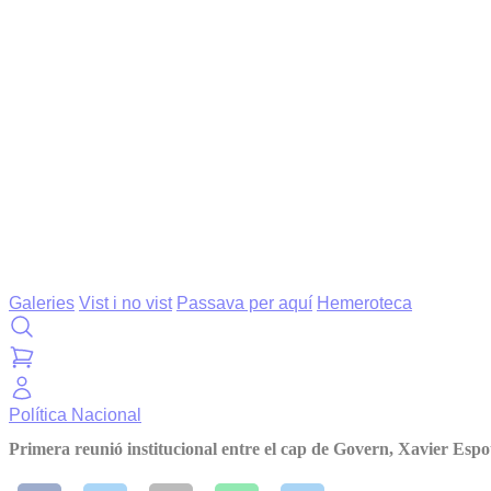
Galeries
Vist i no vist
Passava per aquí
Hemeroteca
Política
Nacional
Primera reunió institucional entre el cap de Govern, Xavier Espot