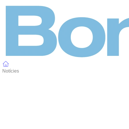
Panell de gestió de galetes
Notícies