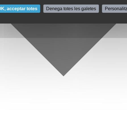
K, acceptar totes
Denega totes les galetes
Personalit