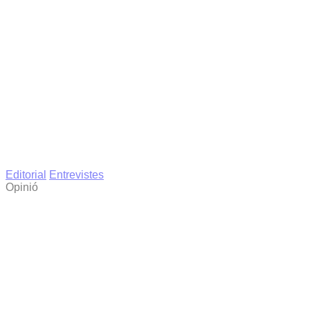
Editorial
Entrevistes
Opinió