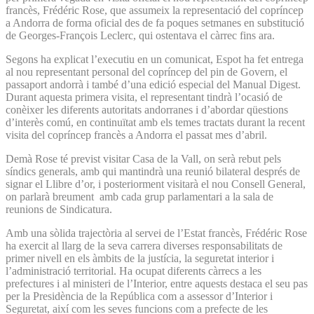
francès, Frédéric Rose, que assumeix la representació del copríncep
a Andorra de forma oficial des de fa poques setmanes en substitució
de Georges-François Leclerc, qui ostentava el càrrec fins ara.
Segons ha explicat l’executiu en un comunicat, Espot ha fet entrega
al nou representant personal del copríncep del pin de Govern, el
passaport andorrà i també d’una edició especial del Manual Digest.
Durant aquesta primera visita, el representant tindrà l’ocasió de
conèixer les diferents autoritats andorranes i d’abordar qüestions
d’interès comú, en continuïtat amb els temes tractats durant la recent
visita del copríncep francès a Andorra el passat mes d’abril.
Demà Rose té previst visitar Casa de la Vall, on serà rebut pels
síndics generals, amb qui mantindrà una reunió bilateral després de
signar el Llibre d’or, i posteriorment visitarà el nou Consell General,
on parlarà breument amb cada grup parlamentari a la sala de
reunions de Sindicatura.
Amb una sòlida trajectòria al servei de l’Estat francès, Frédéric Rose
ha exercit al llarg de la seva carrera diverses responsabilitats de
primer nivell en els àmbits de la justícia, la seguretat interior i
l’administració territorial. Ha ocupat diferents càrrecs a les
prefectures i al ministeri de l’Interior, entre aquests destaca el seu pas
per la Presidència de la República com a assessor d’Interior i
Seguretat, així com les seves funcions com a prefecte de les