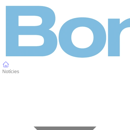
Panell de gestió de galetes
Notícies