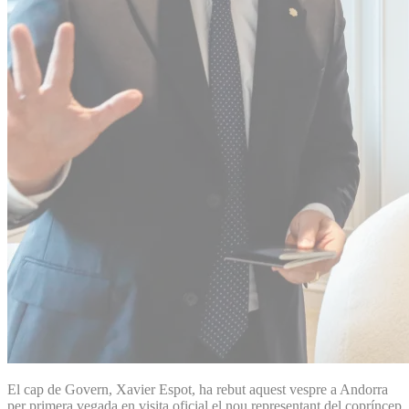
El cap de Govern, Xavier Espot, ha rebut aquest vespre a Andorra
per primera vegada en visita oficial el nou representant del copríncep