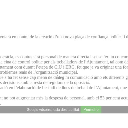
tarà en contra de la creació d’una nova plaça de confiança política i d
cràcia, es contractarà personal de manera directa i sense fer un concur
na eina de control polític per als treballadors de l’Ajuntament, tal com 
untament com durant l’etapa de CiU i ERC, fet que ja va originar una fo
s problemes reals de l’organització municipal.
que s’ha fet sense cap mena de diàleg ni comunicació amb els diferents g
es decisions amb la resta de regidors de la oposició.
ió en l’elaboració de l’estudi de llocs de treball de l’Ajuntament, que 
 no pot augmentar més la despesa de personal, amb el 53 per cent actua
.
Permetre
Google Adsense està deshabilitat.