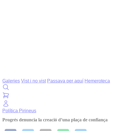
Galeries
Vist i no vist
Passava per aquí
Hemeroteca
Política
Pirineus
Progrés denuncia la creació d’una plaça de confiança