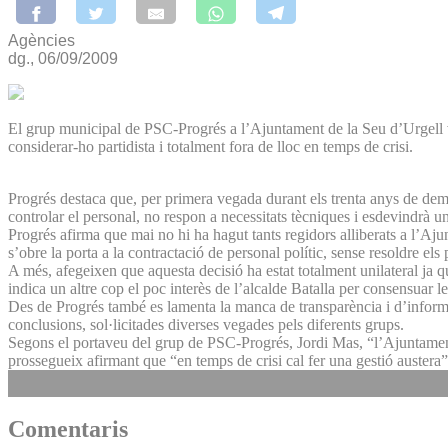
Agències
dg., 06/09/2009
El grup municipal de PSC-Progrés a l’Ajuntament de la Seu d’Urgell vo
considerar-ho partidista i totalment fora de lloc en temps de crisi.
Progrés destaca que, per primera vegada durant els trenta anys de demo
controlar el personal, no respon a necessitats tècniques i esdevindrà u
Progrés afirma que mai no hi ha hagut tants regidors alliberats a l’Aj
s’obre la porta a la contractació de personal polític, sense resoldre el
A més, afegeixen que aquesta decisió ha estat totalment unilateral ja 
indica un altre cop el poc interès de l’alcalde Batalla per consensuar l
Des de Progrés també es lamenta la manca de transparència i d’informac
conclusions, sol·licitades diverses vegades pels diferents grups.
Segons el portaveu del grup de PSC-Progrés, Jordi Mas, “l’Ajuntament
prossegueix afirmant que “en temps de crisi cal fer una gestió austera”
Comentaris