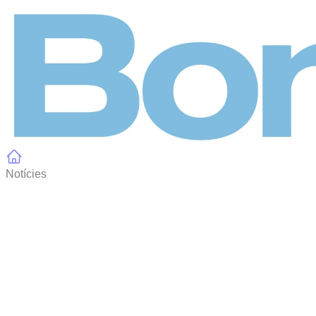
Panell de gestió de galetes
Notícies