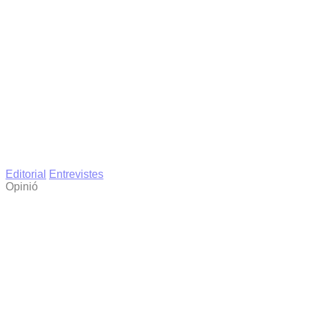
Editorial
Entrevistes
Opinió