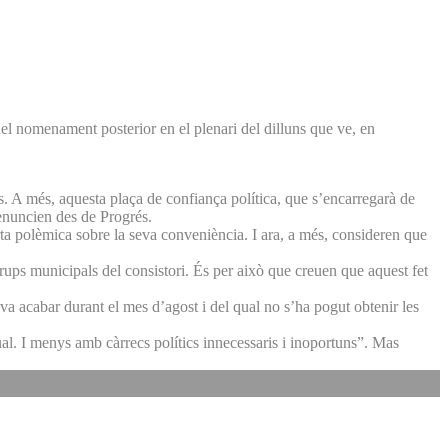
el nomenament posterior en el plenari del dilluns que ve, en
s. A més, aquesta plaça de confiança política, que s’encarregarà de
denuncien des de Progrés.
rta polèmica sobre la seva conveniència. I ara, a més, consideren que
rups municipals del consistori. És per això que creuen que aquest fet
va acabar durant el mes d’agost i del qual no s’ha pogut obtenir les
l. I menys amb càrrecs polítics innecessaris i inoportuns”. Mas