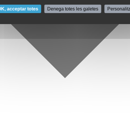
K, acceptar totes
Denega totes les galetes
Personalit