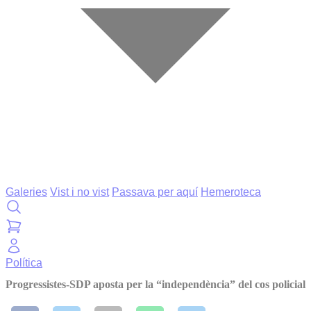
Galeries
Vist i no vist
Passava per aquí
Hemeroteca
Política
Progressistes-SDP aposta per la “independència” del cos policial