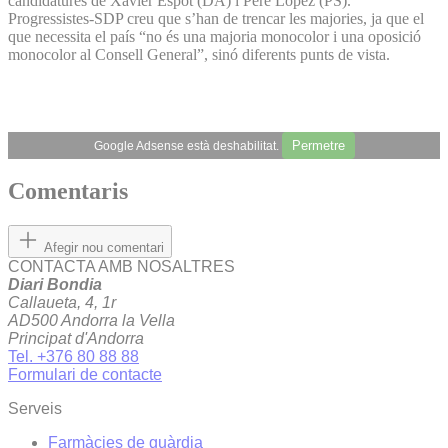
candidatures de Xavier Espot (DA) i Pere López (PS).
Progressistes-SDP creu que s’han de trencar les majories, ja que el
que necessita el país “no és una majoria monocolor i una oposició
monocolor al Consell General”, sinó diferents punts de vista.
Permetre
Google Adsense està deshabilitat.
Comentaris
Afegir nou comentari
CONTACTA AMB NOSALTRES
Diari Bondia
Callaueta, 4, 1r
AD500 Andorra la Vella
Principat d'Andorra
Tel. +376 80 88 88
Formulari de contacte
Serveis
Farmàcies de guàrdia