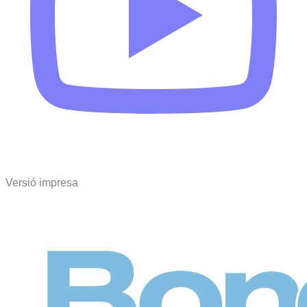
Versió impresa