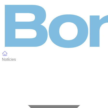
Panell de gestió de galetes
Notícies