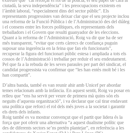
extreure que “cal reforçar el rol de la policia, el seu paper de cara al
ciutadà, la seva independència” i les preocupacions existents en
l’àmbit laboral, “especialment dins del sector públic”. Els
representants progressistes van deixar clar que el seu projecte inclou
una reforma de la Funció Pública i de l’Administració des del diàleg
i el consens entre les forces polítiques, els representants dels
treballadors i el Govern que resulti guanyador de les eleccions.
Quant a la reforma de l’Administració, Roig va dir que ha de ser
més transparent, “evitar que certs càrrecs de confiança puguin
suposar una ingerència en la feina que fan els funcionaris”,
recuperar la figura del funcionari públic estesa i ampliada a tots els
cossos de l’Administració i treballar per reduir el seu endeutament.
Pel que fa a la rebuda de les seves paraules per part del sindicat, el
candidat progressista va confirmar que “les han entès molt bé i les
han compartit”.
D’altra banda, també es van reunir ahir amb Unicef per abordar
temes relacionats amb la infància. En aquest sentit, Roig va posar en
relleu que “ens ha servit per veure de primera mà quins són els
neguits d’aquesta organització”, i va declarar que cal tirar endavant
una política que reforci el rol dels més joves a la societat i garantir
els drets dels infants.
Roig també es va mostrar convençut que el partit que lidera és la
força que pot oferir una alternativa “a aquest dualisme polític que
des de diferents sectors se’ns pretén plantejar”, en referència a les