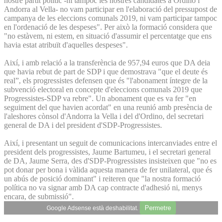
nostre partit polític -ni tampoc les nostres candidates a Ordino i
Andorra al Vella- no vam participar en l'elaboració del pressupost de
campanya de les eleccions comunals 2019, ni vam participar tampoc
en l'ordenació de les despeses". Per això la formació considera que
"no estàvem, ni estem, en situació d'assumir el percentatge que ens
havia estat atribuït d'aquelles despeses".
Així, i amb relació a la transferència de 957,94 euros que DA deia
que havia rebut de part de SDP i que demostrava "que el deute és
real”, els progressistes defensen que és "l'abonament íntegre de la
subvenció electoral en concepte d'eleccions comunals 2019 que
Progressistes-SDP va rebre". Un abonament que es va fer "en
seguiment del que havien acordat" en una reunió amb presència de
l'aleshores cònsol d'Andorra la Vella i del d'Ordino, del secretari
general de DA i del president d'SDP-Progressistes.
Així, i presentant un seguit de comunicacions intercanviades entre el
president dels progressistes, Jaume Bartumeu, i el secretari general
de DA, Jaume Serra, des d'SDP-Progressistes insisteixen que "no es
pot donar per bona i vàlida aquesta manera de fer unilateral, que és
un abús de posició dominant" i reiteren que "la nostra formació
política no va signar amb DA cap contracte d'adhesió ni, menys
encara, de submissió".
Permetre
Google Adsense està deshabilitat.