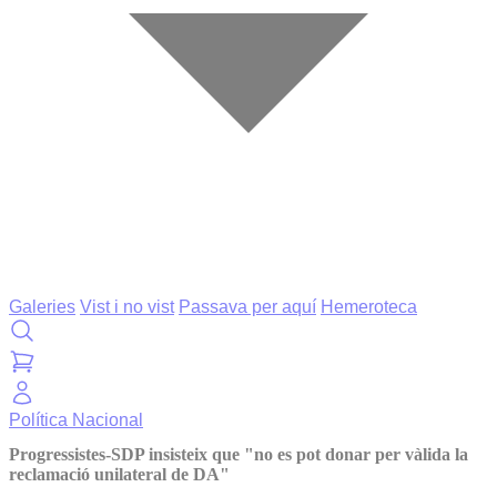
Galeries
Vist i no vist
Passava per aquí
Hemeroteca
Política
Nacional
Progressistes-SDP insisteix que "no es pot donar per vàlida la
reclamació unilateral de DA"