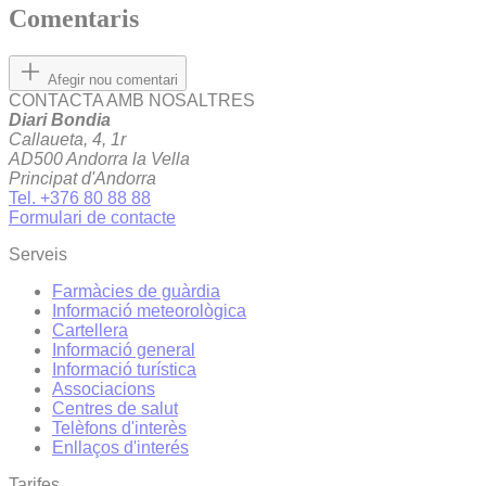
Comentaris
Afegir nou comentari
CONTACTA AMB NOSALTRES
Diari Bondia
Callaueta, 4, 1r
AD500 Andorra la Vella
Principat d'Andorra
Tel. +376 80 88 88
Formulari de contacte
Serveis
Farmàcies de guàrdia
Informació meteorològica
Cartellera
Informació general
Informació turística
Associacions
Centres de salut
Telèfons d'interès
Enllaços d'interés
Tarifes