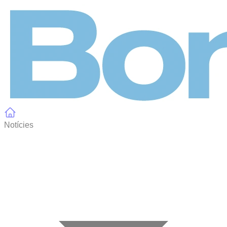
Panell de gestió de galetes
Notícies