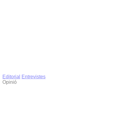
Editorial
Entrevistes
Opinió