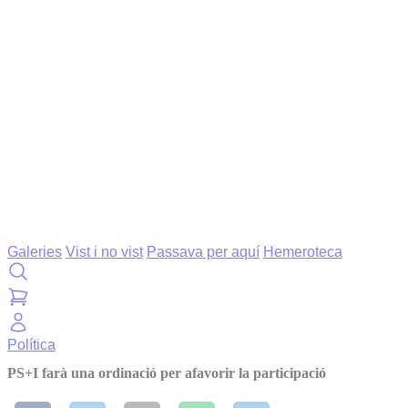
Galeries
Vist i no vist
Passava per aquí
Hemeroteca
Política
PS+I farà una ordinació per afavorir la participació