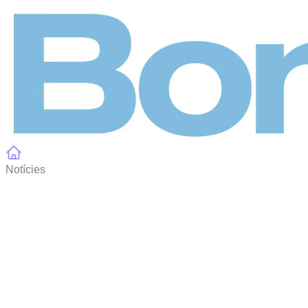
Panell de gestió de galetes
Notícies