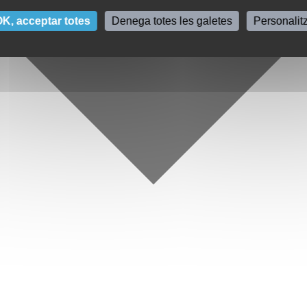
K, acceptar totes
Denega totes les galetes
Personalit