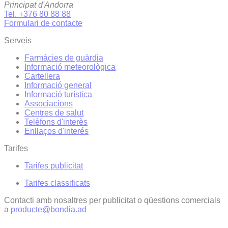
Principat d'Andorra
Tel. +376 80 88 88
Formulari de contacte
Serveis
Farmàcies de guàrdia
Informació meteorològica
Cartellera
Informació general
Informació turística
Associacions
Centres de salut
Telèfons d'interès
Enllaços d'interés
Tarifes
Tarifes publicitat
Tarifes classificats
Contacti amb nosaltres per publicitat o qüestions comercials
a
producte@bondia.ad