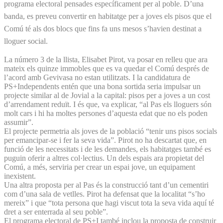
programa electoral pensades específicament per al poble. D’una
banda, es preveu convertir en habitatge per a joves els pisos que el
Comú té als dos blocs que fins fa uns mesos s’havien destinat a
lloguer social.
La número 3 de la llista, Elisabet Pirot, va posar en relleu que ara
mateix els quinze immobles que es va quedar el Comú després de
l’acord amb Gevivasa no estan utilitzats. I la candidatura de
PS+Independents entén que una bona sortida seria impulsar un
projecte similar al de Jovial a la capital: pisos per a joves a un cost
d’arrendament reduït. I és que, va explicar, “al Pas els lloguers són
molt cars i hi ha moltes persones d’aquesta edat que no els poden
assumir”.
El projecte permetria als joves de la població “tenir uns pisos socials
per emancipar-se i fer la seva vida”. Pirot no ha descartat que, en
funció de les necessitats i de les demandes, els habitatges també es
puguin oferir a altres col·lectius. Un dels espais ara propietat del
Comú, a més, serviria per crear un espai jove, un equipament
inexistent.
Una altra proposta per al Pas és la construcció tant d’un cementiri
com d’una sala de vetlles. Pirot ha defensat que la localitat “s’ho
mereix” i que “tota persona que hagi viscut tota la seva vida aquí té
dret a ser enterrada al seu poble”.
El programa electoral de PS+I també inclou la proposta de construir