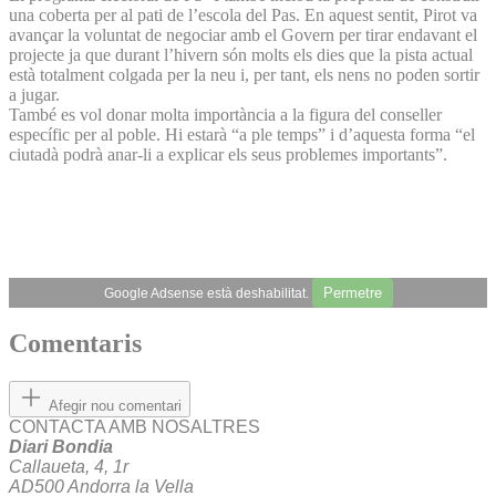
una coberta per al pati de l’escola del Pas. En aquest sentit, Pirot va
avançar la voluntat de negociar amb el Govern per tirar endavant el
projecte ja que durant l’hivern són molts els dies que la pista actual
està totalment colgada per la neu i, per tant, els nens no poden sortir
a jugar.
També es vol donar molta importància a la figura del conseller
específic per al poble. Hi estarà “a ple temps” i d’aquesta forma “el
ciutadà podrà anar-li a explicar els seus problemes importants”.
Permetre
Google Adsense està deshabilitat.
Comentaris
Afegir nou comentari
CONTACTA AMB NOSALTRES
Diari Bondia
Callaueta, 4, 1r
AD500 Andorra la Vella