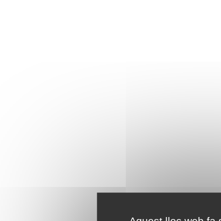
Aquest lloc web fa s