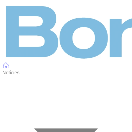
Panell de gestió de galetes
Notícies