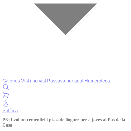
Galeries
Vist i no vist
Passava per aquí
Hemeroteca
Política
PS+I vol un cementiri i pisos de lloguer per a joves al Pas de la
Casa