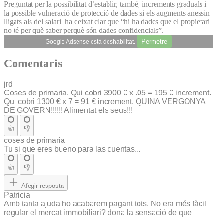
Preguntat per la possibilitat d’establir, també, increments graduals i
la possible vulneració de protecció de dades si els augments anessin
lligats als del salari, ha deixat clar que “hi ha dades que el propietari
no té per què saber perquè són dades confidencials”.
Permetre
Google Adsense està deshabilitat.
Comentaris
jrd
Coses de primaria. Qui cobri 3900 € x .05 = 195 € increment.
Qui cobri 1300 € x 7 = 91 € increment. QUINA VERGONYA
DE GOVERN!!!!!! Alimentat els seus!!!
👍
👎
coses de primaria
Tu si que eres bueno para las cuentas...
👍
👎
Afegir resposta
Patricia
Amb tanta ajuda ho acabarem pagant tots. No era més fàcil
regular el mercat immobiliari? dona la sensació de que