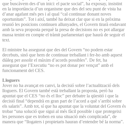
que buscàvem des d’un inici: el pacte social”, ha exposay, insistint
en la importància d’un organisme que des del seu punt de vista ha
d’anar agafant més pes i al qual “cal continuar donant noves
oportunitats”. Tot i així, també ha deixat clar que si en la pròxima
reunió les posicions continuen allunyades, el Govern tirarà endavant
amb la seva proposta perquè la presa de decisions no es pot allargar
massa tenint en compte el tràmit parlamentari que haurà de seguir el
text.
El ministre ha assegurat que des del Govern “no podem estar
decebuts, sinó que hem de continuar treballant i fer-ho amb aquest
diàleg per assolir el màxim d’acords possibles”. De fet, ha
assegurat que l’Executiu “no es pot donar per vençut” amb el
funcionament del CES.
Lloguers
Jover no ha avançat en canvi, la decisió sobre l’actualització dels
lloguers. El Govern també està treballant la proposta, però ha
apuntat que el CES “no és el lloc” per debatre la qüestió i que la
decisió final “dependrà en gran part de l’acord a què s’arribi sobre
els salaris”. Amb tot, sí que ha apuntat que la voluntat del Govern és
trobar “una solució que sigui al més fàcil possible i que protegeixi
les persones que es troben en una situació més complicada”, de
manera que “llogaters i propietaris hauran d’entendre bé la norma”.