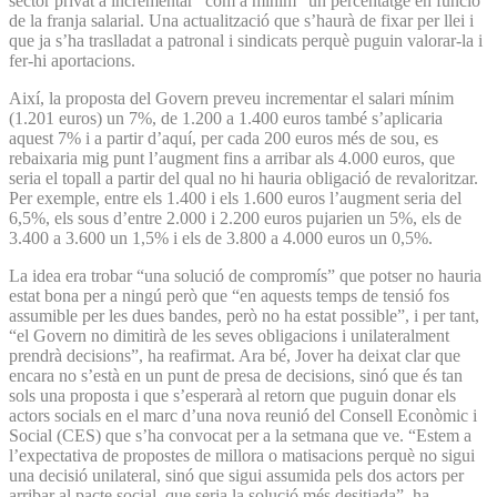
sector privat a incrementar “com a mínim” un percentatge en funció
de la franja salarial. Una actualització que s’haurà de fixar per llei i
que ja s’ha traslladat a patronal i sindicats perquè puguin valorar-la i
fer-hi aportacions.
Així, la proposta del Govern preveu incrementar el salari mínim
(1.201 euros) un 7%, de 1.200 a 1.400 euros també s’aplicaria
aquest 7% i a partir d’aquí, per cada 200 euros més de sou, es
rebaixaria mig punt l’augment fins a arribar als 4.000 euros, que
seria el topall a partir del qual no hi hauria obligació de revaloritzar.
Per exemple, entre els 1.400 i els 1.600 euros l’augment seria del
6,5%, els sous d’entre 2.000 i 2.200 euros pujarien un 5%, els de
3.400 a 3.600 un 1,5% i els de 3.800 a 4.000 euros un 0,5%.
La idea era trobar “una solució de compromís” que potser no hauria
estat bona per a ningú però que “en aquests temps de tensió fos
assumible per les dues bandes, però no ha estat possible”, i per tant,
“el Govern no dimitirà de les seves obligacions i unilateralment
prendrà decisions”, ha reafirmat. Ara bé, Jover ha deixat clar que
encara no s’està en un punt de presa de decisions, sinó que és tan
sols una proposta i que s’esperarà al retorn que puguin donar els
actors socials en el marc d’una nova reunió del Consell Econòmic i
Social (CES) que s’ha convocat per a la setmana que ve. “Estem a
l’expectativa de propostes de millora o matisacions perquè no sigui
una decisió unilateral, sinó que sigui assumida pels dos actors per
arribar al pacte social, que seria la solució més desitjada”, ha