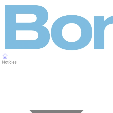
Panell de gestió de galetes
Notícies