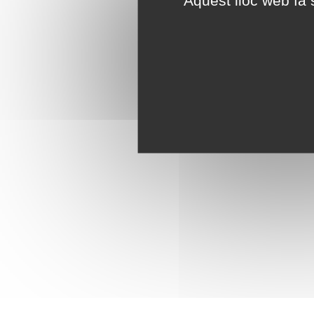
Aquest lloc web fa s