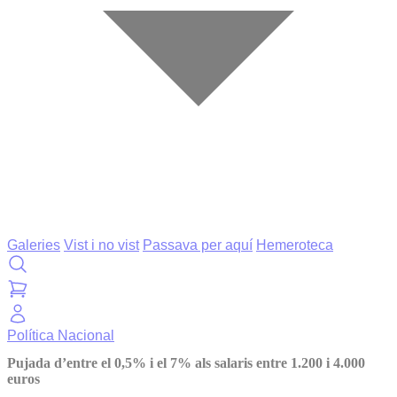
Galeries
Vist i no vist
Passava per aquí
Hemeroteca
Política
Nacional
Pujada d’entre el 0,5% i el 7% als salaris entre 1.200 i 4.000
euros