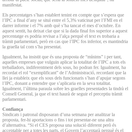
manifestat.
Els percentatges s’han establert tenint en compte que s’espera que
l’IPC a final d’any se situï entre el 5,3% vaticinat per l’FMI en el
darrer informe i el 7% amb què s’ha tancat el mes d’octubre. En
aquest sentit, ha deixat clar que si la dada final fos superior a aquest
percentatge es podria revisar a l’alça perquè el text es trobaria a
tràmit parlamentari, però en cas que l’IPC fos inferior, es mantindria
la graella tal com s’ha presentat.
Igualment, ha insistit que és una proposta de “mínims” i per tant,
aquelles empreses que vulguin aplicar la totalitat de l’IPC a tots els
treballadors, indiferentment dels sous, ho podran fer. Igualment, ha
recordat el rol “exemplificant” de l’Administració, recordant que la
llei ja estableix que els sous dels funcionaris s’han d’apujar segons
l’IPC, donant a entendre que s’aplicaria en la seva totalitat.
Igualment, l’última paraula sobre les graelles presentades la tindrà el
Consell General, ja que el text haurà de seguir el preceptiu tràmit
parlamentari.
Confiança
Sindicats i patronal disposaran d’una setmana per analitzar la
proposta, fer-hi aportacions o fins i tot presentar-ne una altra
d’alternativa. “Si el CES proposa una solució diferent però és
acceptable per a totes les parts, el Govern l’acceptarà perquè és el