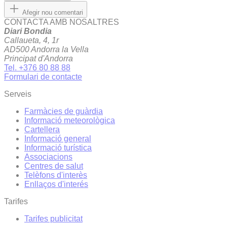
Afegir nou comentari
CONTACTA AMB NOSALTRES
Diari Bondia
Callaueta, 4, 1r
AD500 Andorra la Vella
Principat d'Andorra
Tel. +376 80 88 88
Formulari de contacte
Serveis
Farmàcies de guàrdia
Informació meteorològica
Cartellera
Informació general
Informació turística
Associacions
Centres de salut
Telèfons d'interès
Enllaços d'interés
Tarifes
Tarifes publicitat