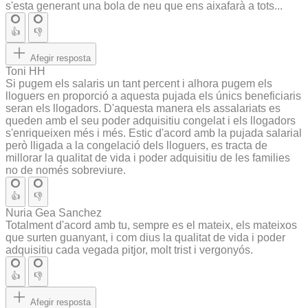
s'esta generant una bola de neu que ens aixafarà a tots...
👍
👎
Afegir resposta
Toni HH
Si pugem els salaris un tant percent i alhora pugem els
lloguers en proporció a aquesta pujada els únics beneficiaris
seran els llogadors. D'aquesta manera els assalariats es
queden amb el seu poder adquisitiu congelat i els llogadors
s'enriqueixen més i més. Estic d'acord amb la pujada salarial
però lligada a la congelació dels lloguers, es tracta de
millorar la qualitat de vida i poder adquisitiu de les families
no de només sobreviure.
👍
👎
Nuria Gea Sanchez
Totalment d'acord amb tu, sempre es el mateix, els mateixos
que surten guanyant, i com dius la qualitat de vida i poder
adquisitiu cada vegada pitjor, molt trist i vergonyós.
👍
👎
Afegir resposta