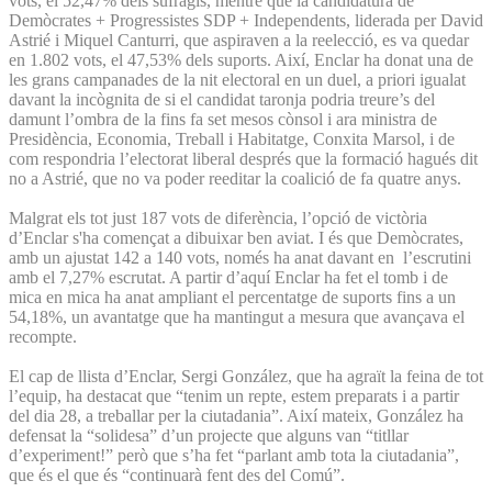
vots, el 52,47% dels sufragis, mentre que la candidatura de
Demòcrates + Progressistes SDP + Independents, liderada per David
Astrié i Miquel Canturri, que aspiraven a la reelecció, es va quedar
en 1.802 vots, el 47,53% dels suports. Així, Enclar ha donat una de
les grans campanades de la nit electoral en un duel, a priori igualat
davant la incògnita de si el candidat taronja podria treure’s del
damunt l’ombra de la fins fa set mesos cònsol i ara ministra de
Presidència, Economia, Treball i Habitatge, Conxita Marsol, i de
com respondria l’electorat liberal després que la formació hagués dit
no a Astrié, que no va poder reeditar la coalició de fa quatre anys.
Malgrat els tot just 187 vots de diferència, l’opció de victòria
d’Enclar s'ha començat a dibuixar ben aviat. I és que Demòcrates,
amb un ajustat 142 a 140 vots, només ha anat davant en l’escrutini
amb el 7,27% escrutat. A partir d’aquí Enclar ha fet el tomb i de
mica en mica ha anat ampliant el percentatge de suports fins a un
54,18%, un avantatge que ha mantingut a mesura que avançava el
recompte.
El cap de llista d’Enclar, Sergi González, que ha agraït la feina de tot
l’equip, ha destacat que “tenim un repte, estem preparats i a partir
del dia 28, a treballar per la ciutadania”. Així mateix, González ha
defensat la “solidesa” d’un projecte que alguns van “titllar
d’experiment!” però que s’ha fet “parlant amb tota la ciutadania”,
que és el que és “continuarà fent des del Comú”.