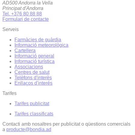
AD500 Andorra la Vella
Principat d'Andorra
Tel. +376 80 88 88
Formulari de contacte
Serveis
Farmàcies de guàrdia
Informació meteorològica
Cartellera
Informació general
Informació turística
Associacions
Centres de salut
Telèfons d'interès
Enllaços d'interés
Tarifes
Tarifes publicitat
Tarifes classificats
Contacti amb nosaltres per publicitat o qüestions comercials
a
producte@bondia.ad