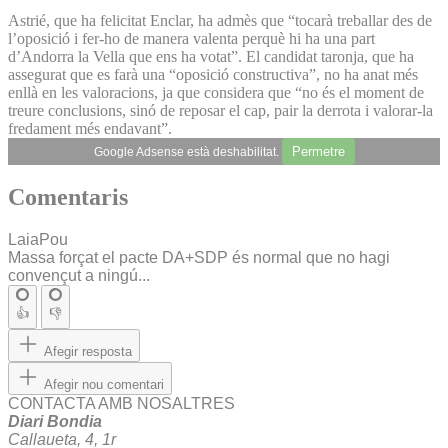
Astrié, que ha felicitat Enclar, ha admès que “tocarà treballar des de
l’oposició i fer-ho de manera valenta perquè hi ha una part
d’Andorra la Vella que ens ha votat”. El candidat taronja, que ha
assegurat que es farà una “oposició constructiva”, no ha anat més
enllà en les valoracions, ja que considera que “no és el moment de
treure conclusions, sinó de reposar el cap, pair la derrota i valorar-la
fredament més endavant”.
Permetre
Google Adsense està deshabilitat.
Comentaris
LaiaPou
Massa forçat el pacte DA+SDP és normal que no hagi
convençut a ningú...
👍
👎
Afegir resposta
Afegir nou comentari
CONTACTA AMB NOSALTRES
Diari Bondia
Callaueta, 4, 1r