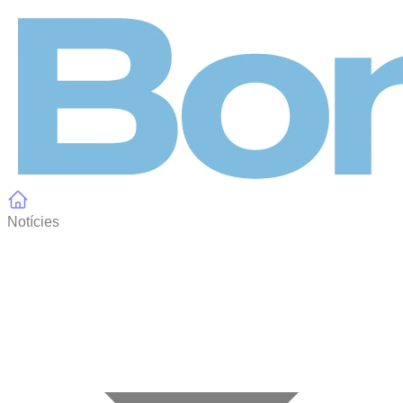
Panell de gestió de galetes
Notícies