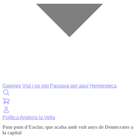
Galeries
Vist i no vist
Passava per aquí
Hemeroteca
Política
Andorra la Vella
Pum pum d’Enclar, que acaba amb vuit anys de Demòcrates a
la capital