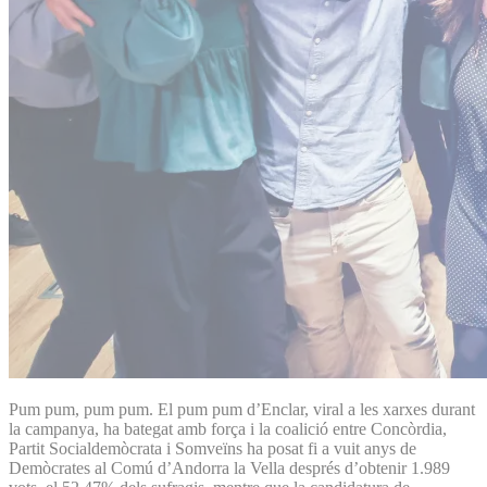
Pum pum, pum pum. El pum pum d’Enclar, viral a les xarxes durant
la campanya, ha bategat amb força i la coalició entre Concòrdia,
Partit Socialdemòcrata i Somveïns ha posat fi a vuit anys de
Demòcrates al Comú d’Andorra la Vella després d’obtenir 1.989