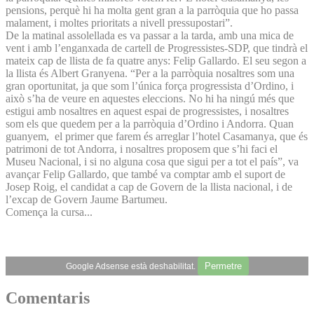
pensions, perquè hi ha molta gent gran a la parròquia que ho passa
malament, i moltes prioritats a nivell pressupostari”.
De la matinal assolellada es va passar a la tarda, amb una mica de
vent i amb l’enganxada de cartell de Progressistes-SDP, que tindrà el
mateix cap de llista de fa quatre anys: Felip Gallardo. El seu segon a
la llista és Albert Granyena. “Per a la parròquia nosaltres som una
gran oportunitat, ja que som l’única força progressista d’Ordino, i
això s’ha de veure en aquestes eleccions. No hi ha ningú més que
estigui amb nosaltres en aquest espai de progressistes, i nosaltres
som els que quedem per a la parròquia d’Ordino i Andorra. Quan
guanyem, el primer que farem és arreglar l’hotel Casamanya, que és
patrimoni de tot Andorra, i nosaltres proposem que s’hi faci el
Museu Nacional, i si no alguna cosa que sigui per a tot el país”, va
avançar Felip Gallardo, que també va comptar amb el suport de
Josep Roig, el candidat a cap de Govern de la llista nacional, i de
l’excap de Govern Jaume Bartumeu.
Comença la cursa...
Permetre
Google Adsense està deshabilitat.
Comentaris