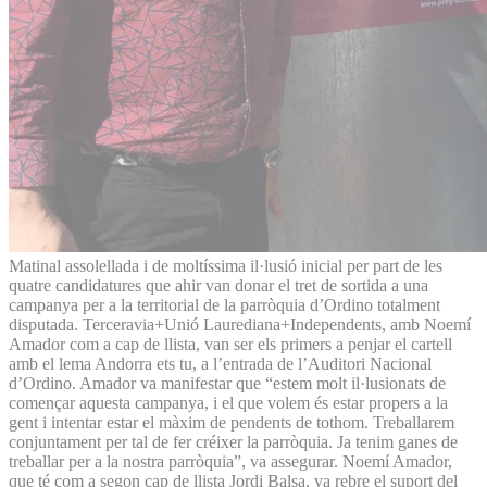
Matinal assolellada i de moltíssima il·lusió inicial per part de les
quatre candidatures que ahir van donar el tret de sortida a una
campanya per a la territorial de la parròquia d’Ordino totalment
disputada. Terceravia+Unió Laurediana+Independents, amb Noemí
Amador com a cap de llista, van ser els primers a penjar el cartell
amb el lema Andorra ets tu, a l’entrada de l’Auditori Nacional
d’Ordino. Amador va manifestar que “estem molt il·lusionats de
començar aquesta campanya, i el que volem és estar propers a la
gent i intentar estar el màxim de pendents de tothom. Treballarem
conjuntament per tal de fer créixer la parròquia. Ja tenim ganes de
treballar per a la nostra parròquia”, va assegurar. Noemí Amador,
que té com a segon cap de llista Jordi Balsa, va rebre el suport del