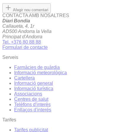
Afegir nou comentari
CONTACTA AMB NOSALTRES
Diari Bondia
Callaueta, 4, 1r
AD500 Andorra la Vella
Principat d'Andorra
Tel. +376 80 88 88
Formulari de contacte
Serveis
Farmàcies de guàrdia
Informació meteorològica
Cartellera
Informació general
Informació turística
Associacions
Centres de salut
Telèfons d'interès
Enllaços d'interés
Tarifes
Tarifes publicitat