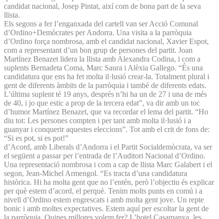
candidat nacional, Josep Pintat, així com de bona part de la seva
llista.
Els segons a fer l’enganxada del cartell van ser Acció Comunal
d’Ordino+Demòcrates per Andorra. Una visita a la parròquia
d’Ordino força nombrosa, amb el candidat nacional, Xavier Espot,
com a representant d’un bon grup de persones del partit. Joan
Martínez Benazet lidera la llista amb Alexandra Codina, i com a
suplents Bernadeta Coma, Marc Saura i Alèxia Gallego. “És una
candidatura que ens ha fet molta il·lusió crear-la. Totalment plural i
gent de diferents àmbits de la parròquia i també de diferents edats.
L’última suplent té 19 anys, després n’hi ha un de 27 i una de més
de 40, i jo que estic a prop de la tercera edat”, va dir amb un toc
d’humor Martínez Benazet, que va recordar el lema del partit. “Ho
diu tot: Les persones compten i per tant amb molta il·lusió i a
guanyar i conquerir aquestes eleccions”. Tot amb el crit de fons de:
“Si es pot, si es pot!”
d’Acord, amb Liberals d’Andorra i el Partit Socialdemòcrata, va ser
el següent a passar per l’entrada de l’Auditori Nacional d’Ordino.
Una representació nombrosa i com a cap de llista Marc Galabert i el
segon, Jean-Michel Armengol. “Es tracta d’una candidatura
històrica. Hi ha molta gent que no l’entén, però l’objectiu és explicar
per què estem d’acord, el perquè. Tenim molts punts en comú i a
nivell d’Ordino estem engrescats i amb molta gent jove. Un repte
bonic i amb moltes expectatives. Estem aquí per escoltar la gent de
la parròquia. Quines millores volem fer? L’hotel Casamanya, les