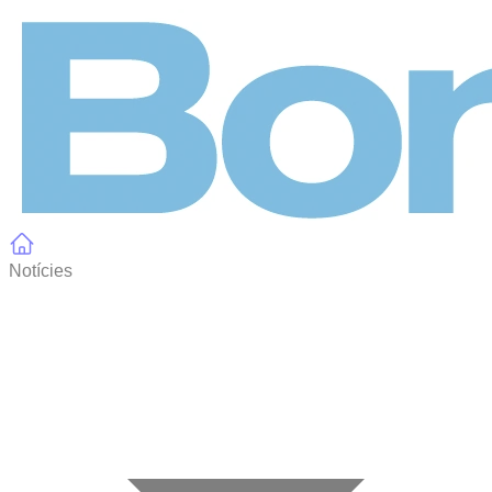
Panell de gestió de galetes
Notícies