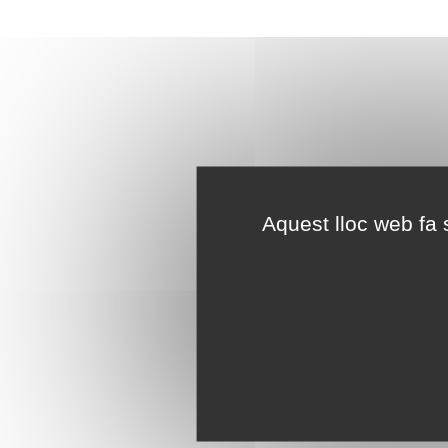
Aquest lloc web fa s