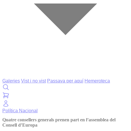
Galeries
Vist i no vist
Passava per aquí
Hemeroteca
Política
Nacional
Quatre consellers generals prenen part en l’assemblea del
Consell d’Europa