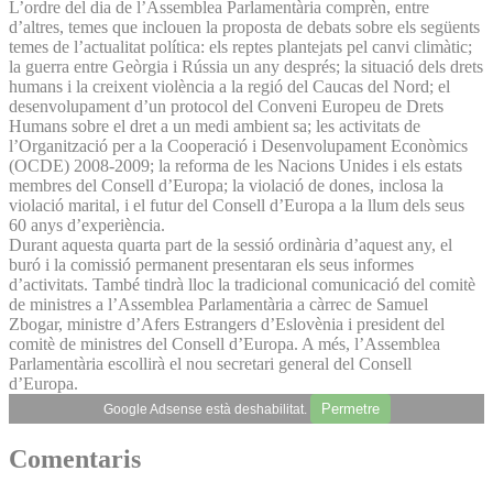
L’ordre del dia de l’Assemblea Parlamentària comprèn, entre
d’altres, temes que inclouen la proposta de debats sobre els següents
temes de l’actualitat política: els reptes plantejats pel canvi climàtic;
la guerra entre Geòrgia i Rússia un any després; la situació dels drets
humans i la creixent violència a la regió del Caucas del Nord; el
desenvolupament d’un protocol del Conveni Europeu de Drets
Humans sobre el dret a un medi ambient sa; les activitats de
l’Organització per a la Cooperació i Desenvolupament Econòmics
(OCDE) 2008-2009; la reforma de les Nacions Unides i els estats
membres del Consell d’Europa; la violació de dones, inclosa la
violació marital, i el futur del Consell d’Europa a la llum dels seus
60 anys d’experiència.
Durant aquesta quarta part de la sessió ordinària d’aquest any, el
buró i la comissió permanent presentaran els seus informes
d’activitats. També tindrà lloc la tradicional comunicació del comitè
de ministres a l’Assemblea Parlamentària a càrrec de Samuel
Zbogar, ministre d’Afers Estrangers d’Eslovènia i president del
comitè de ministres del Consell d’Europa. A més, l’Assemblea
Parlamentària escollirà el nou secretari general del Consell
d’Europa.
Permetre
Google Adsense està deshabilitat.
Comentaris