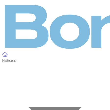
Panell de gestió de galetes
Notícies