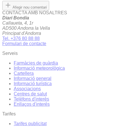
Afegir nou comentari
CONTACTA AMB NOSALTRES
Diari Bondia
Callaueta, 4, 1r
AD500 Andorra la Vella
Principat d'Andorra
Tel. +376 80 88 88
Formulari de contacte
Serveis
Farmàcies de guàrdia
Informació meteorològica
Cartellera
Informació general
Informació turística
Associacions
Centres de salut
Telèfons d'interès
Enllaços d'interés
Tarifes
Tarifes publicitat