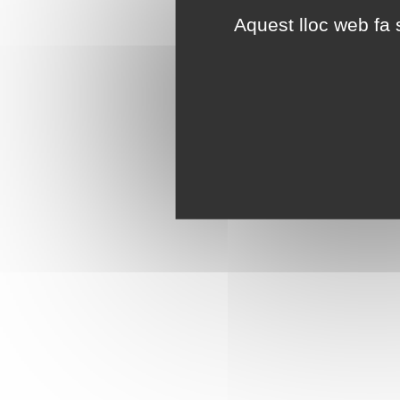
Aquest lloc web fa s