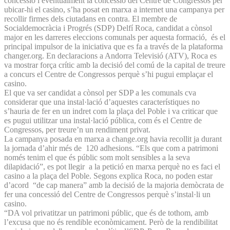
concessió i eventualment la concessió del Centre de Congressos per
ubicar-hi el casino, s’ha posat en marxa a internet una campanya per
recollir firmes dels ciutadans en contra. El membre de
Socialdemocràcia i Progrés (SDP) Delfí Roca, candidat a cònsol
major en les darreres eleccions comunals per aquesta formació, és el
principal impulsor de la iniciativa que es fa a través de la plataforma
changer.org. En declaracions a Andorra Televisió (ATV), Roca es
va mostrar força crític amb la decisió del comú de la capital de treure
a concurs el Centre de Congressos perquè s’hi pugui emplaçar el
casino.
El que va ser candidat a cònsol per SDP a les comunals cva
considerar que una instal·lació d’aquestes característiques no
s’hauria de fer en un indret com la plaça del Poble i va criticar que
es pugui utilitzar una instal·lació pública, com és el Centre de
Congressos, per treure’n un rendiment privat.
La campanya posada en marxa a change.org havia recollit ja durant
la jornada d’ahir més de 120 adhesions. “Els que com a patrimoni
només tenim el que és públic som molt sensibles a la seva
dilapidació”, es pot llegir a la petició en marxa perquè no es faci el
casino a la plaça del Poble. Segons explica Roca, no poden estar
d’acord “de cap manera” amb la decisió de la majoria demòcrata de
fer una concessió del Centre de Congressos perquè s’instal·li un
casino.
“DA vol privatitzar un patrimoni públic, que és de tothom, amb
l’excusa que no és rendible econòmicament. Però de la rendibilitat