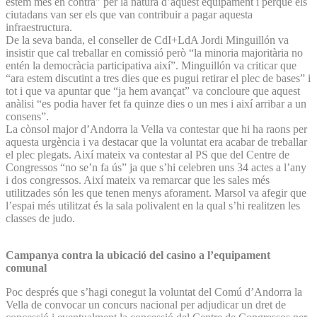
estem més en contra” per la natura d’aquest equipament i perquè els
ciutadans van ser els que van contribuir a pagar aquesta
infraestructura.
De la seva banda, el conseller de CdI+LdA Jordi Minguillón va
insistir que cal treballar en comissió però “la minoria majoritària no
entén la democràcia participativa així”. Minguillón va criticar que
“ara estem discutint a tres dies que es pugui retirar el plec de bases” i
tot i que va apuntar que “ja hem avançat” va concloure que aquest
anàlisi “es podia haver fet fa quinze dies o un mes i així arribar a un
consens”.
La cònsol major d’Andorra la Vella va contestar que hi ha raons per
aquesta urgència i va destacar que la voluntat era acabar de treballar
el plec plegats. Així mateix va contestar al PS que del Centre de
Congressos “no se’n fa ús” ja que s’hi celebren uns 34 actes a l’any
i dos congressos. Així mateix va remarcar que les sales més
utilitzades són les que tenen menys aforament. Marsol va afegir que
l’espai més utilitzat és la sala polivalent en la qual s’hi realitzen les
classes de judo.
Campanya contra la ubicació del casino a l’equipament
comunal
Poc després que s’hagi conegut la voluntat del Comú d’Andorra la
Vella de convocar un concurs nacional per adjudicar un dret de