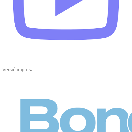
Versió impresa