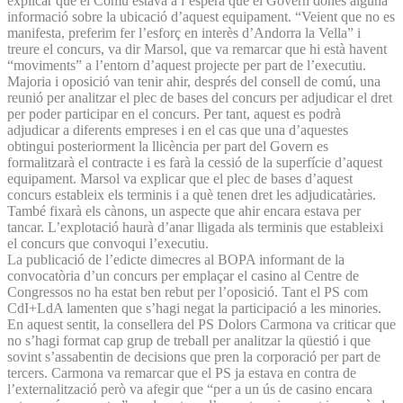
explicar que el Comú estava a l’espera que el Govern donés alguna
informació sobre la ubicació d’aquest equipament. “Veient que no es
manifesta, preferim fer l’esforç en interès d’Andorra la Vella” i
treure el concurs, va dir Marsol, que va remarcar que hi està havent
“moviments” a l’entorn d’aquest projecte per part de l’executiu.
Majoria i oposició van tenir ahir, després del consell de comú, una
reunió per analitzar el plec de bases del concurs per adjudicar el dret
per poder participar en el concurs. Per tant, aquest es podrà
adjudicar a diferents empreses i en el cas que una d’aquestes
obtingui posteriorment la llicència per part del Govern es
formalitzarà el contracte i es farà la cessió de la superfície d’aquest
equipament. Marsol va explicar que el plec de bases d’aquest
concurs estableix els terminis i a què tenen dret les adjudicatàries.
També fixarà els cànons, un aspecte que ahir encara estava per
tancar. L’explotació haurà d’anar lligada als terminis que estableixi
el concurs que convoqui l’executiu.
La publicació de l’edicte dimecres al BOPA informant de la
convocatòria d’un concurs per emplaçar el casino al Centre de
Congressos no ha estat ben rebut per l’oposició. Tant el PS com
CdI+LdA lamenten que s’hagi negat la participació a les minories.
En aquest sentit, la consellera del PS Dolors Carmona va criticar que
no s’hagi format cap grup de treball per analitzar la qüestió i que
sovint s’assabentin de decisions que pren la corporació per part de
tercers. Carmona va remarcar que el PS ja estava en contra de
l’externalització però va afegir que “per a un ús de casino encara