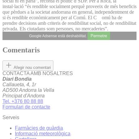
social ni en parla”, recorda el polític d’SDP. Per a Roca, la
instal·lació “és rendible socialment perquè proveeix de més beneficis
que pèrdues a la societat andorrana en general, independentment de
si és rendible econòmicament per al Comú. El C omú ha de
prendre decisions amb criteris de rendibilitat social, no de rendibilitat
privada. Els ciutadans som persones, no mercaderies”.
Permetre
Google Adsense està deshabilitat.
Comentaris
Afegir nou comentari
CONTACTA AMB NOSALTRES
Diari Bondia
Callaueta, 4, 1r
AD500 Andorra la Vella
Principat d'Andorra
Tel. +376 80 88 88
Formulari de contacte
Serveis
Farmàcies de guàrdia
Informació meteorològica