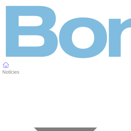
Panell de gestió de galetes
Notícies