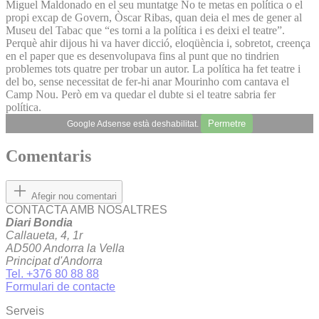
Miguel Maldonado en el seu muntatge No te metas en política o el
propi excap de Govern, Òscar Ribas, quan deia el mes de gener al
Museu del Tabac que “es torni a la política i es deixi el teatre”.
Perquè ahir dijous hi va haver dicció, eloqüència i, sobretot, creença
en el paper que es desenvolupava fins al punt que no tindrien
problemes tots quatre per trobar un autor. La política ha fet teatre i
del bo, sense necessitat de fer-hi anar Mourinho com cantava el
Camp Nou. Però em va quedar el dubte si el teatre sabria fer
política.
Permetre
Google Adsense està deshabilitat.
Comentaris
Afegir nou comentari
CONTACTA AMB NOSALTRES
Diari Bondia
Callaueta, 4, 1r
AD500 Andorra la Vella
Principat d'Andorra
Tel. +376 80 88 88
Formulari de contacte
Serveis