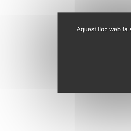
Aquest lloc web fa s