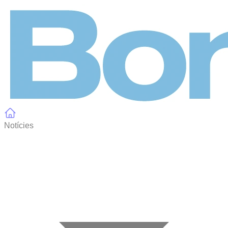
Panell de gestió de galetes
Notícies