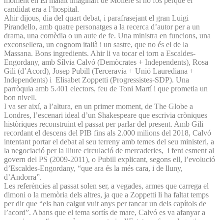
moment en El malalt imaginari de Molière si no fos perquè el
candidat era a l’hospital.
Ahir dijous, dia del quart debat, i parafrasejant el gran Luigi
Pirandello, amb quatre personatges a la recerca d’autor per a un
drama, una comèdia o un aute de fe. Una ministra en funcions, una
exconsellera, un cognom italià i un sastre, que no és el de la
Massana. Bons ingredients. Ahir li va tocar el torn a Escaldes-
Engordany, amb Sílvia Calvó (Demòcrates + Independents), Rosa
Gili (d’Acord), Josep Pubill (Terceravia + Unió Laurediana +
Independents) i Elisabet Zoppetti (Progressistes-SDP). Una
parròquia amb 5.401 electors, feu de Toni Martí i que prometia un
bon nivell.
I va ser així, a l’altura, en un primer moment, de The Globe a
Londres, l’escenari ideal d’un Shakespeare que escrivia cròniques
històriques reconstruint el passat per parlar del present. Amb Gili
recordant el descens del PIB fins als 2.000 milions del 2018, Calvó
intentant portar el debat al seu terreny amb temes del seu ministeri, a
la negociació per la lliure circulació de mercaderies, i fent esment al
govern del PS (2009-2011), o Pubill explicant, segons ell, l’evolució
d’Escaldes-Engordany, “que ara és la més cara, i de lluny,
d’Andorra”.
Les referències al passat solen ser, a vegades, armes que carrega el
dimoni o la memòria dels altres, ja que a Zoppetti li ha faltat temps
per dir que “els han calgut vuit anys per tancar un dels capítols de
l’acord”. Abans que el tema sortís de mare, Calvó es va afanyar a