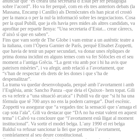
anunciar que “es crearà una secretaria d’Estat per fer pedagogia
sobre l’acord”. Ho va fer perquè, com en els tres anteriors debats (la
Massana, Encamp i Canillo) als Demòcrates els han picat el crostó
per la manca o per la nul·la informació sobre les negociacions. Cosa
per la qual Pubill, que ja els havia pres mides als altres candidats, va
aprofitar per repartir llenya: “Una secretaria d’Estat... crear càrrecs,
d’això sí que en saben”.
Fins que vam sortir de The Globe i vam entrar a un autèntic teatre a
la italiana, com l’Òpera Garnier de París, perquè Elisabet Zoppetti,
que havia de tenir un paper secundari, va donar unes rèpliques de
prima donna incidint en alguns temes com va fer Sòfocles en el seu
moment a l’antiga Grècia. “La gent viu amb por i hi ha avis que
pateixen misèries”, i va afegir, amb relació a l’avortament, que
“s’han de respectar els drets de les dones i que s’ha de
despenalitzar”.
La trama va quedar desenvolupada, perquè amb l’avortament i amb
l’Església, amic Sancho Panza –que deia el Quixot– hem topat. Gili
es va referir a “una situació arcaica” i Pubill va dir que “si hi ha una
fórmula que té 700 anys no ens la podem carregar”. Duel escènic.
Zoppetti va assegurar que “a vegades tinc la sensació que s’amaga el
cap sota l’ala”, Gili va destacar que “DA no ha estat valent en aquest
tema” i Calvó va concloure que “l’avortament està lligat al moment
institucional”. Va sortir el model belga. L’any 1990 el rei belga
Balduí va refusar sancionar la llei que permetia l’avortament,
contràriament al seu deure constitucional.