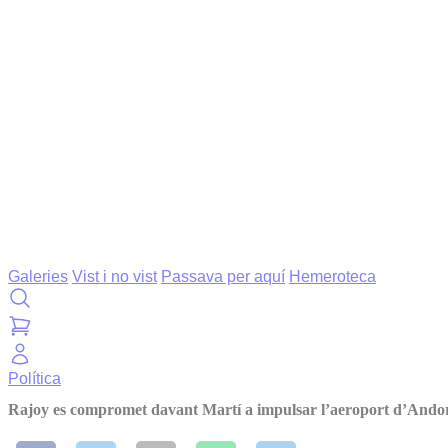
Galeries
Vist i no vist
Passava per aquí
Hemeroteca
Política
Rajoy es compromet davant Martí a impulsar l’aeroport d’Ando