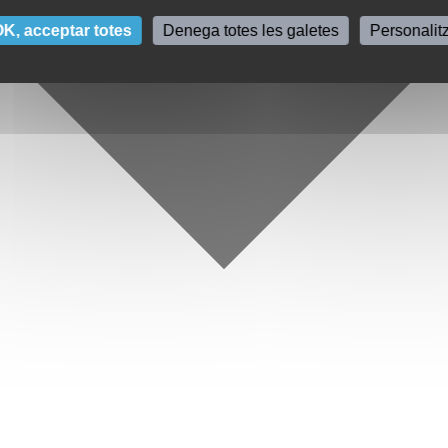
K, acceptar totes
Denega totes les galetes
Personalit