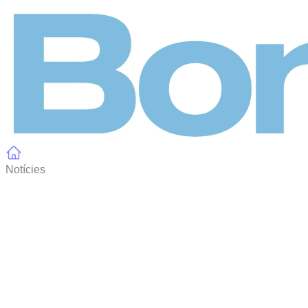
Panell de gestió de galetes
Notícies