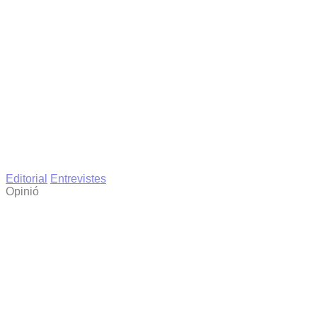
Editorial
Entrevistes
Opinió