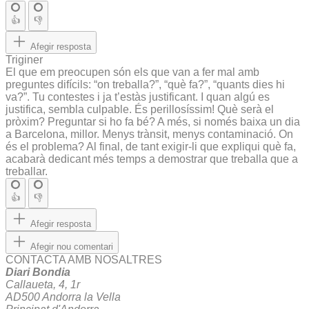
👍
👎
Afegir resposta
Triginer
El que em preocupen són els que van a fer mal amb
preguntes difícils: “on treballa?”, “què fa?”, “quants dies hi
va?”. Tu contestes i ja t’estàs justificant. I quan algú es
justifica, sembla culpable. És perillosíssim! Què serà el
pròxim? Preguntar si ho fa bé? A més, si només baixa un dia
a Barcelona, millor. Menys trànsit, menys contaminació. On
és el problema? Al final, de tant exigir-li que expliqui què fa,
acabarà dedicant més temps a demostrar que treballa que a
treballar.
👍
👎
Afegir resposta
Afegir nou comentari
CONTACTA AMB NOSALTRES
Diari Bondia
Callaueta, 4, 1r
AD500 Andorra la Vella