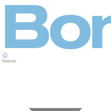
Panell de gestió de galetes
Notícies