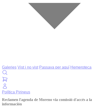
Galeries
Vist i no vist
Passava per aquí
Hemeroteca
Política
Pirineus
Reclamen l'agenda de Moreno via comissió d'accés a la
información