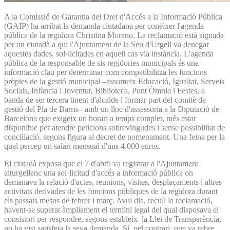
A la Comissió de Garantia del Dret d'Accés a la Informació Pública
(GAIP) ha arribat la demanda ciutadana per conèixer l'agenda
pública de la regidora Christina Moreno. La reclamació està signada
per un ciutadà a qui l'Ajuntament de la Seu d'Urgell va denegar
aquestes dades, sol·licitades en aquell cas via instància. L'agenda
pública de la responsable de sis regidories municipals és una
informació clau per determinar com compatibilitza les funcions
pròpies de la gestió municipal –assumeix Educació, Igualtat, Serveis
Socials, Infància i Joventut, Biblioteca, Punt Òmnia i Festes, a
banda de ser tercera tinent d'alcalde i formar part del comitè de
gestió del Pla de Barris– amb un lloc d'assessoria a la Diputació de
Barcelona que exigeix un horari a temps complet, més estar
disponible per atendre peticions sobrevingudes i sense possibilitat de
conciliació, segons figura al decret de nomenament. Una feina per la
qual percep un salari mensual d'uns 4.000 euros.
El ciutadà exposa que el 7 d'abril va registrar a l'Ajuntament
alturgellenc una sol·licitud d'accés a informació pública on
demanava la relació d'actes, reunions, visites, desplaçaments i altres
activitats derivades de les funcions públiques de la regidora durant
els passats mesos de febrer i març. Avui dia, recull la reclamació,
havent-se superat àmpliament el termini legal del qual disposava el
consistori per respondre, segons estableix la Llei de Transparència,
no ha vist satisfeta la seva demanda. Sí, pel contrari, que va rebre