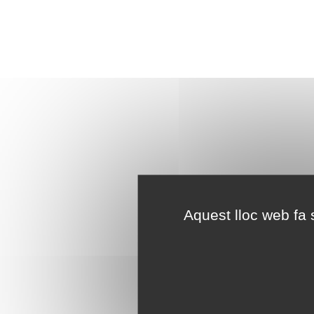
Aquest lloc web fa s