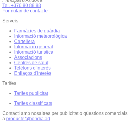
Principat d'Andorra
Tel. +376 80 88 88
Formulari de contacte
Serveis
Farmàcies de guàrdia
Informació meteorològica
Cartellera
Informació general
Informació turística
Associacions
Centres de salut
Telèfons d'interès
Enllaços d'interés
Tarifes
Tarifes publicitat
Tarifes classificats
Contacti amb nosaltres per publicitat o qüestions comercials
a
producte@bondia.ad