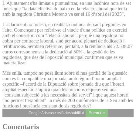
L'Ajuntament s'ha limitat a puntualitzar, en una lacònica nota de set
línies que "la data efectiva de baixa en la relació laboral que tenia
amb la regidora Christina Moreno va ser el 16 d’abril del 2025".
L'aclariment no ho és i, en realitat, continua deixant preguntes en
l'aire. Començant per referir-se al vincle d'una política en exercici
amb el consistori com "relació laboral", perquè una regidora no
cobra per contracte laboral, sinó per acord plenari de dedicació i
retribucions. Semblen referir-se, per tant, a la renúncia als 22.538,07
euros corresponents a la dedicació al 50% a la gestió de les
regidories, que des de l'oposició municipal confirmen que es va
materialitzar.
Més enllà, tampoc no posa llum sobre el nus gordià de la qüestió:
com es fa compatible una jornada amb règim d’horari ampliat
específic –l’acord de la Diputació sobre jornada diu que l’horari
ampliat específic s’aplica quan les funcions requereixen una
“constant subjecció a les necessitats del servei” i que aquest horari
“no permet flexibilitat”– a més de 200 quilòmetres de la Seu amb les
funcions i presència constant de sis regidories?
Permetre
Google Adsense està deshabilitat.
Comentaris