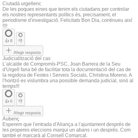
Ciutadà urgellenc
De les poques eines que tenim els ciutadans per controlar
els nostres representants polítics és, precisament, el
periodisme d'investigació. Felicitats Bon Dia, continueu així
!!!!
👍
8
👎
Afegir resposta
Judicialització del cas
L'alcalde de Compromís-PSC, Joan Barrera de la Seu
d'Urgell faria bé de facilitar tota la documentació del cas de
la regidora de Festes i Serveis Socials, Christina Moreno. A
l'horitzó es vislumbra una possible demanda judicial, sinó al
temps!!!
👍
6
👎
Afegir resposta
Aubenç
Esperem que l'entrada d'Aliança a l'ajuntament després de
les properes eleccions marqui un abans i un després. Com
també el marcarà al Consell Comarcal.