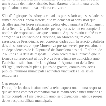
una trucada del mateix alcalde, Joan Barrera, oferint-li una reunió
que finalment mai no va arribar a convocar.
S'ha d'afegir que als esforços ciutadans per esclarir aquestes dades se
sumen els del Bondia mateix, que va demanar al consistori que
detallés quantes hores setmanals dedica efectivament a l’Ajuntament
de la Seu d’Urgell, desglossades per regidoria, tenint en compte el
nombre de responsabilitats que acumula. Aquest rotatiu també es va
adreçar a la Diputació de Barcelona, on Moreno figura com
assessora de Presidència, per conèixer dades com la relació detallada
dels dies concrets en què Moreno va prestar serveis presencialment
en dependències de la Diputació de Barcelona des del 17 d’abril de
2025 fins a la data de resposta. O com acredita la Diputació que la
jornada corresponent al lloc N5 de Presidència no coincideix amb
l’activitat institucional de la regidora a l’Ajuntament de la Seu
d’Urgell, incloent-hi plens, juntes de govern, comissions, actes
públics, reunions municipals i activitats vinculades a les seves
regidories?
Cap resposta
De cap de les dues institucions ha rebut aquest rotatiu una resposta
que aclariria com pot compatibilitzar la realització d'unes funcions a
temps complet a l'ens barceloní amb les obligacions i agenda pròpia
de les responsabilitats municipals.