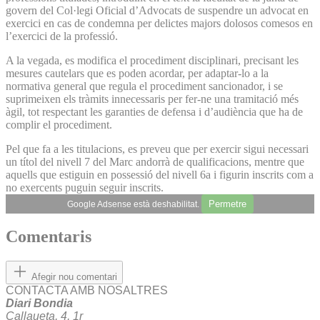
govern del Col·legi Oficial d’Advocats de suspendre un advocat en
exercici en cas de condemna per delictes majors dolosos comesos en
l’exercici de la professió.
A la vegada, es modifica el procediment disciplinari, precisant les
mesures cautelars que es poden acordar, per adaptar-lo a la
normativa general que regula el procediment sancionador, i se
suprimeixen els tràmits innecessaris per fer-ne una tramitació més
àgil, tot respectant les garanties de defensa i d’audiència que ha de
complir el procediment.
Pel que fa a les titulacions, es preveu que per exercir sigui necessari
un títol del nivell 7 del Marc andorrà de qualificacions, mentre que
aquells que estiguin en possessió del nivell 6a i figurin inscrits com a
no exercents puguin seguir inscrits.
Permetre
Google Adsense està deshabilitat.
Comentaris
Afegir nou comentari
CONTACTA AMB NOSALTRES
Diari Bondia
Callaueta, 4, 1r