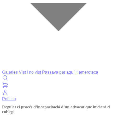
Galeries
Vist i no vist
Passava per aquí
Hemeroteca
Política
Regulat el procés d’incapacitació d’un advocat que iniciarà el
col·legi