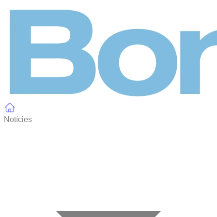
Panell de gestió de galetes
Notícies