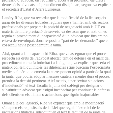
professió d’advocat, els requisits d’accés a la professió, els drets i
deures dels advocats i el procediment disciplinari, segons va explicar
el secretari d’Estat d’Afers Europeus.
Landry Riba, que va recordar que la modificació de la llei sorgeix
arran de les diverses trobades regulars que s’han fet amb els sectors
professionals per preparar la posició de negociació amb la UE en
matèria de lliure prestació de serveis, va destacar que el text, on es
regula el procediment d’incapacitació d’un advocat que fins ara no
estava desenvolupat, dona resposta a “part de les demandes” que el
col·lectiu havia posat damunt la taula.
Així, quant a la incapacitació Riba, que va assegurar que el procés
respecta els drets de l’advocat afectat, tant de defensa en el marc del
procediment com a la intimitat i a la dignitat, va explicar que seria el
mateix col·legi qui iniciés les diligències i que buscaria l’especialista
mèdic o el pèrit que emetria la corresponent opinió a partir de la qual
la junta, que podria adoptar mesures cautelars mentre dura el procés,
prendria la decisió pertinent. Així mateix, i per “evitar situacions
d’indefensió”, el text faculta la junta del col·legi per designar o
substituir un advocat que estigui incapacitat per continuar la defensa
dels clients en els tràmits o actuacions que siguin inajornables.
Quant a la col·legiació, Riba va explicar que amb la modificació
s’adapten els requisits als de la Llei que regula l’exercici de les
professions titulades, introduint en el text la facultat de la junta de