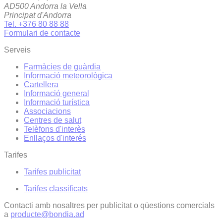
AD500 Andorra la Vella
Principat d'Andorra
Tel. +376 80 88 88
Formulari de contacte
Serveis
Farmàcies de guàrdia
Informació meteorològica
Cartellera
Informació general
Informació turística
Associacions
Centres de salut
Telèfons d'interès
Enllaços d'interés
Tarifes
Tarifes publicitat
Tarifes classificats
Contacti amb nosaltres per publicitat o qüestions comercials
a
producte@bondia.ad