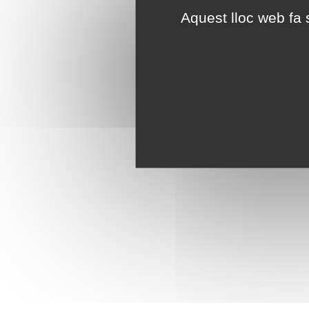
Aquest lloc web fa s