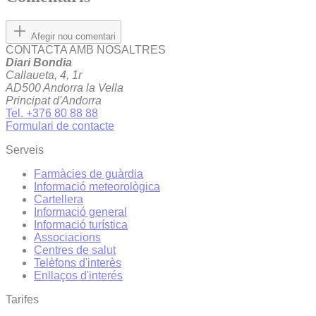
Afegir nou comentari
CONTACTA AMB NOSALTRES
Diari Bondia
Callaueta, 4, 1r
AD500 Andorra la Vella
Principat d'Andorra
Tel. +376 80 88 88
Formulari de contacte
Serveis
Farmàcies de guàrdia
Informació meteorològica
Cartellera
Informació general
Informació turística
Associacions
Centres de salut
Telèfons d'interès
Enllaços d'interés
Tarifes