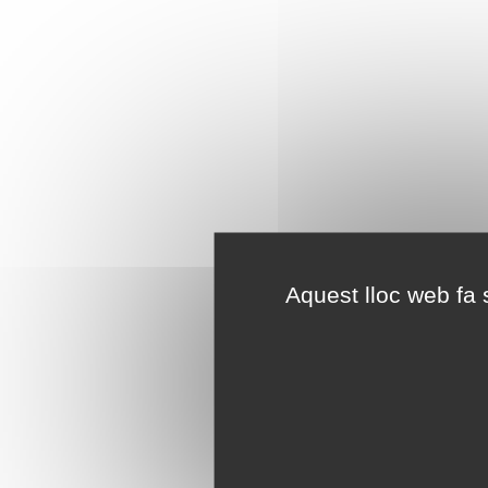
Aquest lloc web fa s