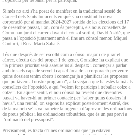
l’oposició per treballar per la parròquia.
Si més no així s'ha posat de manifest en la tradicional sessió de
Consell dels Sants Innocents en què s'ha constituït la nova
corporació per al mandat 2024-2027 sortida de les eleccions del 17
de desembre passat, i on, com és preceptiu, els nous consellers de
Comú han jurat el càrrec davant el cònsol sortint, David Astrié, que
passa a l’oposició juntament amb el fins ara cònsol menor, Miquel
Canturri, i Rosa Maria Sabaté.
I és que després de ser escollit com a cònsol major i de jurar el
càrrec, efectiu des del proper 1 de gener, González ha explicat que
“la primera prioritat serà asseure’ns al despatx i començar a parlar
amb tots els caps de servei i caps d’àrea de la corporació per veure
quins dossiers tenim oberts i començar ja a planificar les propostes
que portàvem al nostre programa”, a la vegada que ha estès la mà als
consellers de l’oposició, a qui “volem fer partícips i treballar colze a
colze”. En aquest sentit, el nou cònsol ha revelat que divendres
passat va haver-hi un primer contacte per “saber quins dossiers hi
havia”, una reunió, on segons ha explicat posteriorment Astrié, des
de la majoria se’ls va trametre la urgència d’aprovar “les ordinacions
de preus públics i les ordinacions tributàries, que és un pas previ a
l’ordinació del pressupost”.
Precisament, es tracta d’unes ordinacions que “ja estaven