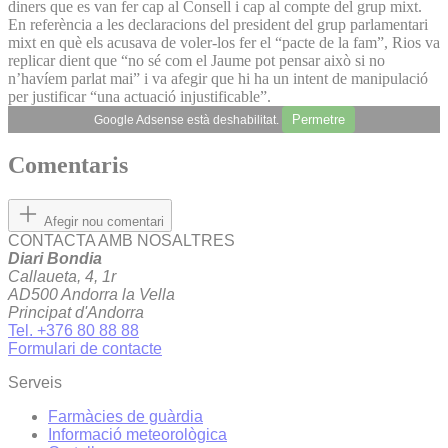
diners que es van fer cap al Consell i cap al compte del grup mixt.
En referència a les declaracions del president del grup parlamentari
mixt en què els acusava de voler-los fer el “pacte de la fam”, Rios va
replicar dient que “no sé com el Jaume pot pensar això si no
n’havíem parlat mai” i va afegir que hi ha un intent de manipulació
per justificar “una actuació injustificable”.
Permetre
Google Adsense està deshabilitat.
Comentaris
Afegir nou comentari
CONTACTA AMB NOSALTRES
Diari Bondia
Callaueta, 4, 1r
AD500 Andorra la Vella
Principat d'Andorra
Tel. +376 80 88 88
Formulari de contacte
Serveis
Farmàcies de guàrdia
Informació meteorològica