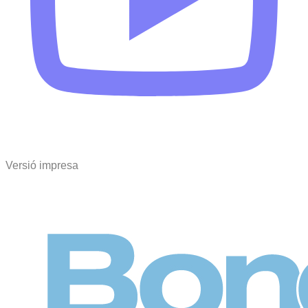
Versió impresa