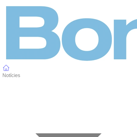
Panell de gestió de galetes
Notícies