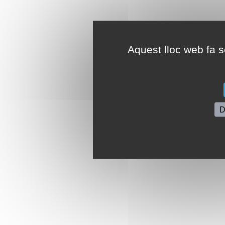
Aquest lloc web fa se
D