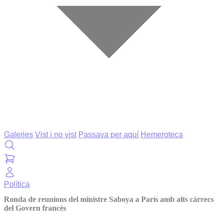
Galeries
Vist i no vist
Passava per aquí
Hemeroteca
Política
Ronda de reunions del ministre Saboya a París amb alts càrrecs
del Govern francès