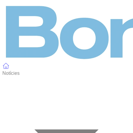
Panell de gestió de galetes
Notícies