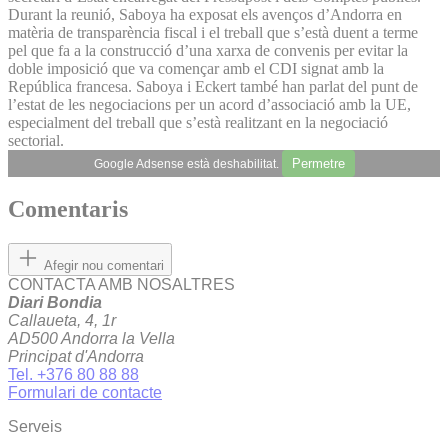
Durant la reunió, Saboya ha exposat els avenços d’Andorra en
matèria de transparència fiscal i el treball que s’està duent a terme
pel que fa a la construcció d’una xarxa de convenis per evitar la
doble imposició que va començar amb el CDI signat amb la
República francesa. Saboya i Eckert també han parlat del punt de
l’estat de les negociacions per un acord d’associació amb la UE,
especialment del treball que s’està realitzant en la negociació
sectorial.
Permetre
Google Adsense està deshabilitat.
Comentaris
Afegir nou comentari
CONTACTA AMB NOSALTRES
Diari Bondia
Callaueta, 4, 1r
AD500 Andorra la Vella
Principat d'Andorra
Tel. +376 80 88 88
Formulari de contacte
Serveis