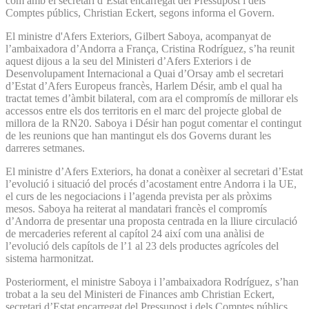
com amb el secretari d’Estat encarregat del Pressupost i dels
Comptes públics, Christian Eckert, segons informa el Govern.
El ministre d'Afers Exteriors, Gilbert Saboya, acompanyat de
l’ambaixadora d’Andorra a França, Cristina Rodríguez, s’ha reunit
aquest dijous a la seu del Ministeri d’Afers Exteriors i de
Desenvolupament Internacional a Quai d’Orsay amb el secretari
d’Estat d’Afers Europeus francès, Harlem Désir, amb el qual ha
tractat temes d’àmbit bilateral, com ara el compromís de millorar els
accessos entre els dos territoris en el marc del projecte global de
millora de la RN20. Saboya i Désir han pogut comentar el contingut
de les reunions que han mantingut els dos Governs durant les
darreres setmanes.
El ministre d’Afers Exteriors, ha donat a conèixer al secretari d’Estat
l’evolució i situació del procés d’acostament entre Andorra i la UE,
el curs de les negociacions i l’agenda prevista per als pròxims
mesos. Saboya ha reiterat al mandatari francès el compromís
d’Andorra de presentar una proposta centrada en la lliure circulació
de mercaderies referent al capítol 24 així com una anàlisi de
l’evolució dels capítols de l’1 al 23 dels productes agrícoles del
sistema harmonitzat.
Posteriorment, el ministre Saboya i l’ambaixadora Rodríguez, s’han
trobat a la seu del Ministeri de Finances amb Christian Eckert,
secretari d’Estat encarregat del Pressupost i dels Comptes públics.