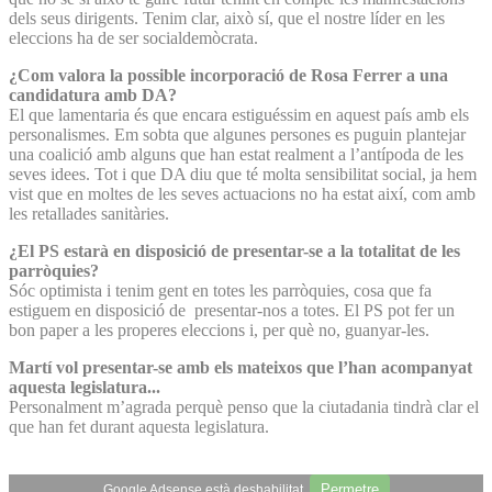
dels seus dirigents. Tenim clar, això sí, que el nostre líder en les
eleccions ha de ser socialdemòcrata.
¿Com valora la possible incorporació de Rosa Ferrer a una
candidatura amb DA?
El que lamentaria és que encara estiguéssim en aquest país amb els
personalismes. Em sobta que algunes persones es puguin plantejar
una coalició amb alguns que han estat realment a l’antípoda de les
seves idees. Tot i que DA diu que té molta sensibilitat social, ja hem
vist que en moltes de les seves actuacions no ha estat així, com amb
les retallades sanitàries.
¿El PS estarà en disposició de presentar-se a la totalitat de les
parròquies?
Sóc optimista i tenim gent en totes les parròquies, cosa que fa
estiguem en disposició de presentar-nos a totes. El PS pot fer un
bon paper a les properes eleccions i, per què no, guanyar-les.
Martí vol presentar-se amb els mateixos que l’han acompanyat
aquesta legislatura...
Personalment m’agrada perquè penso que la ciutadania tindrà clar el
que han fet durant aquesta legislatura.
Permetre
Google Adsense està deshabilitat.