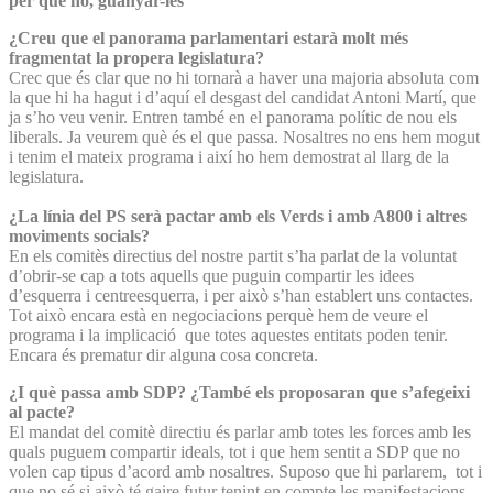
per què no, guanyar-les”
¿Creu que el panorama parlamentari estarà molt més
fragmentat la propera legislatura?
Crec que és clar que no hi tornarà a haver una majoria absoluta com
la que hi ha hagut i d’aquí el desgast del candidat Antoni Martí, que
ja s’ho veu venir. Entren també en el panorama polític de nou els
liberals. Ja veurem què és el que passa. Nosaltres no ens hem mogut
i tenim el mateix programa i així ho hem demostrat al llarg de la
legislatura.
¿La línia del PS serà pactar amb els Verds i amb A800 i altres
moviments socials?
En els comitès directius del nostre partit s’ha parlat de la voluntat
d’obrir-se cap a tots aquells que puguin compartir les idees
d’esquerra i centreesquerra, i per això s’han establert uns contactes.
Tot això encara està en negociacions perquè hem de veure el
programa i la implicació que totes aquestes entitats poden tenir.
Encara és prematur dir alguna cosa concreta.
¿I què passa amb SDP? ¿També els proposaran que s’afegeixi
al pacte?
El mandat del comitè directiu és parlar amb totes les forces amb les
quals puguem compartir ideals, tot i que hem sentit a SDP que no
volen cap tipus d’acord amb nosaltres. Suposo que hi parlarem, tot i
que no sé si això té gaire futur tenint en compte les manifestacions