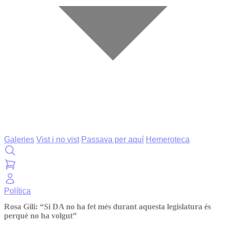
Galeries
Vist i no vist
Passava per aquí
Hemeroteca
Política
Rosa Gili: “Si DA no ha fet més durant aquesta legislatura és
perquè no ha volgut”