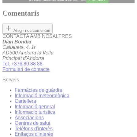
Comentaris
Afegir nou comentari
CONTACTA AMB NOSALTRES
Diari Bondia
Callaueta, 4, 1r
AD500 Andorra la Vella
Principat d'Andorra
Tel. +376 80 88 88
Formulari de contacte
Serveis
Farmàcies de guàrdia
Informació meteorològica
Cartellera
Informació general
Informació turística
Associacions
Centres de salut
Telèfons d'interès
Enllaços d'interés