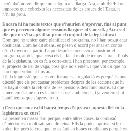
però això no vol dir que no calguin a la llarga. Ara, amb IRPF i uns
impostos que cobreixin les necessitats de les arques de l’Estat, ja
n’hi ha prou.
Encara hi ha molts textos que s’haurien d’aprovar, fins al punt
que es preveuen algunes sessions llargues al Consell. ¿Això vol
dir que no s’ha aprofitat prou el conjunt de la legislatura?
Com que no tenien gaire planificat el programa, no l’han pogut anar
dosificant. Com he dit abans, es posen d’acord per anar en contra
d’un Govern i a partir d’aquí després comencen a construir el
programa, amb la qual cosa els ha faltat molt de temps. I ara, a finals
de la legislatura, tot es fa a corre-cuita i han presentat, per exemple,
el projecte de llei de vaga, cosa que no s’entén, i que vol dir que no
han tingut voluntat fins ara.
I fa la impressió que si es vol fer aquesta regulació és perquè és una
qüestió que els pot causar problemes després de les accions que hi
ha hagut contra la reforma de les pensions dels funcionaris. El que
lamentem és que no es facin les coses amb temps, i ja veurem si hi
haurà temps que s’aprovi o no.
¿Creu que encara hi haurà temps d’aprovar aquesta llei en la
legislatura en curs?
La presenten massa tard perquè, entre altres coses, la comissió
d’Interior està molt saturada de feina. Ells la poden aprovar si ho
volen fer, però jo crec que no es farà en bones condicions perquè és