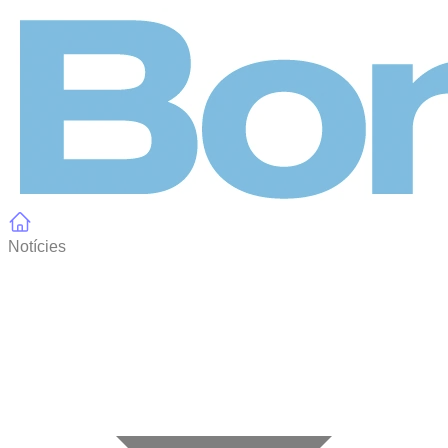
Panell de gestió de galetes
Notícies