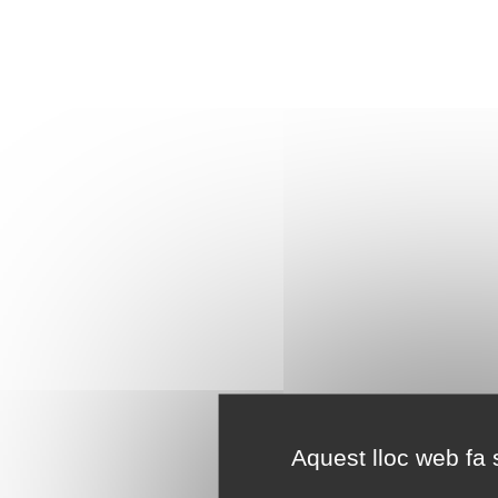
Aquest lloc web fa s