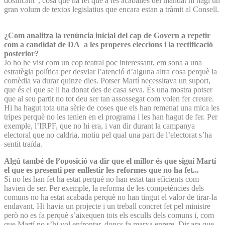
dosificant”, cosa que ha fet que a les acaballes del mandat hi hagi un
gran volum de textos legislatius que encara estan a tràmit al Consell.
¿Com analitza la renúncia inicial del cap de Govern a repetir
com a candidat de DA a les properes eleccions i la rectificació
posterior?
Jo ho he vist com un cop teatral poc interessant, em sona a una
estratègia política per desviar l’atenció d’alguna altra cosa perquè la
comèdia va durar quinze dies. Potser Martí necessitava un suport,
que és el que se li ha donat des de casa seva. És una mostra potser
que al seu partit no tot deu ser tan assossegat com volen fer creure.
Hi ha hagut tota una sèrie de coses que els han remenat una mica les
tripes perquè no les tenien en el programa i les han hagut de fer. Per
exemple, l’IRPF, que no hi era, i van dir durant la campanya
electoral que no caldria, motiu pel qual una part de l’electorat s’ha
sentit traïda.
Algú també de l’oposició va dir que el millor és que sigui Martí
el que es presenti per enllestir les reformes que no ha fet...
Si no les han fet ha estat perquè no han estat tan eficients com
havien de ser. Per exemple, la reforma de les competències dels
comuns no ha estat acabada perquè no han tingut el valor de tirar-la
endavant. Hi havia un projecte i un treball concret fet pel ministre
però no es fa perquè s’aixequen tots els esculls dels comuns i, com
que Martí no s’hi vol enfrontar, doncs fa marxa enrere. Dir ara que