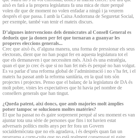
això es farà a la propera legislatura fa una mica de riure perquè
volen dir que de moment no volen enfadar a ningú i ja veurem
després el que passa. I amb la Caixa Andorrana de Seguretat Social,
per exemple, també van tenir el mateix discurs.
D’algunes intervencions dels demòcrates al Consell General es
dedueix que ja donen per fet que tornaran a guanyar les
properes eleccions generals...
Crec que això és, d’alguna manera, una forma de pressionar els seus
electorats, dient que no han pogut fer en aquesta legislatura tot el
que els demanaven i que necessiten més. Això és una estratègia,
quan el que jo crec és que si no han fet més és perquè no han volgut.
Es va parlar d’una reforma global de l’administració i no s’ha fet, i el
mateix ha passat amb la reforma sanitària, en la qual tots són
projectes i projectes. Penso que el balanç de la legislatura de DA és
molt pobre, vistes les expectatives que hi havia pel nombre de
consellers generals que han tingut.
¿Queda patent, així doncs, que amb majories molt àmplies
potser tampoc se solucionen moltes matèries?
El que ha passat no és gaire sorprenent perquè al seu moment es van
ajuntar tota una sèrie de persones que fins i tot havien estat
adversaris polítics molts anys per fer fora un Govern
socialdemòcrata que no els agradava, i és després quan fan un
programa a corre-cuita que no està realment consensuat ni gaire