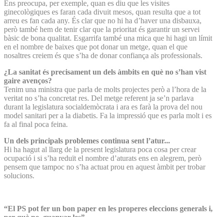
Ens preocupa, per exemple, quan es diu que les visites
ginecològiques es faran cada divuit mesos, quan resulta que a tot
arreu es fan cada any. És clar que no hi ha d’haver una disbauxa,
però també hem de tenir clar que la prioritat és garantir un servei
bàsic de bona qualitat. Esgarrifa també una mica que hi hagi un límit
en el nombre de baixes que pot donar un metge, quan el que
nosaltres creiem és que s’ha de donar confiança als professionals.
¿La sanitat és precisament un dels àmbits en què no s’han vist
gaire avenços?
Tenim una ministra que parla de molts projectes però a l’hora de la
veritat no s’ha concretat res. Del metge referent ja se’n parlava
durant la legislatura socialdemòcrata i ara es farà la prova del nou
model sanitari per a la diabetis. Fa la impressió que es parla molt i es
fa al final poca feina.
Un dels principals problemes continua sent l’atur...
Hi ha hagut al llarg de la present legislatura poca cosa per crear
ocupació i si s’ha reduït el nombre d’aturats ens en alegrem, però
pensem que tampoc no s’ha actuat prou en aquest àmbit per trobar
solucions.
“El PS pot fer un bon paper en les properes eleccions generals i,