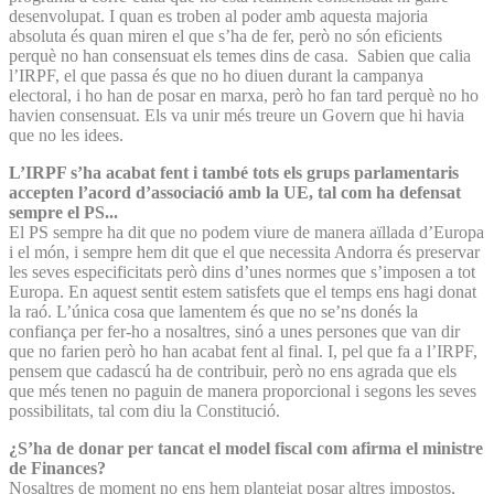
desenvolupat. I quan es troben al poder amb aquesta majoria
absoluta és quan miren el que s’ha de fer, però no són eficients
perquè no han consensuat els temes dins de casa. Sabien que calia
l’IRPF, el que passa és que no ho diuen durant la campanya
electoral, i ho han de posar en marxa, però ho fan tard perquè no ho
havien consensuat. Els va unir més treure un Govern que hi havia
que no les idees.
L’IRPF s’ha acabat fent i també tots els grups parlamentaris
accepten l’acord d’associació amb la UE, tal com ha defensat
sempre el PS...
El PS sempre ha dit que no podem viure de manera aïllada d’Europa
i el món, i sempre hem dit que el que necessita Andorra és preservar
les seves especificitats però dins d’unes normes que s’imposen a tot
Europa. En aquest sentit estem satisfets que el temps ens hagi donat
la raó. L’única cosa que lamentem és que no se’ns donés la
confiança per fer-ho a nosaltres, sinó a unes persones que van dir
que no farien però ho han acabat fent al final. I, pel que fa a l’IRPF,
pensem que cadascú ha de contribuir, però no ens agrada que els
que més tenen no paguin de manera proporcional i segons les seves
possibilitats, tal com diu la Constitució.
¿S’ha de donar per tancat el model fiscal com afirma el ministre
de Finances?
Nosaltres de moment no ens hem plantejat posar altres impostos,