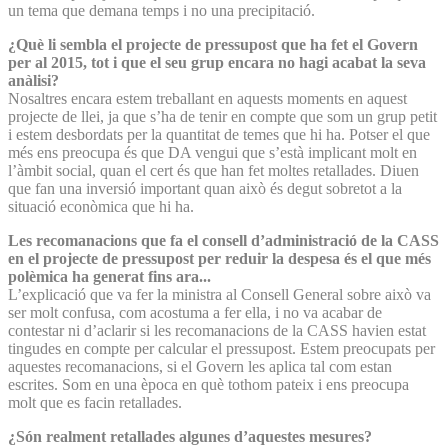
un tema que demana temps i no una precipitació.
¿Què li sembla el projecte de pressupost que ha fet el Govern
per al 2015, tot i que el seu grup encara no hagi acabat la seva
anàlisi?
Nosaltres encara estem treballant en aquests moments en aquest
projecte de llei, ja que s’ha de tenir en compte que som un grup petit
i estem desbordats per la quantitat de temes que hi ha. Potser el que
més ens preocupa és que DA vengui que s’està implicant molt en
l’àmbit social, quan el cert és que han fet moltes retallades. Diuen
que fan una inversió important quan això és degut sobretot a la
situació econòmica que hi ha.
Les recomanacions que fa el consell d’administració de la CASS
en el projecte de pressupost per reduir la despesa és el que més
polèmica ha generat fins ara...
L’explicació que va fer la ministra al Consell General sobre això va
ser molt confusa, com acostuma a fer ella, i no va acabar de
contestar ni d’aclarir si les recomanacions de la CASS havien estat
tingudes en compte per calcular el pressupost. Estem preocupats per
aquestes recomanacions, si el Govern les aplica tal com estan
escrites. Som en una època en què tothom pateix i ens preocupa
molt que es facin retallades.
¿Són realment retallades algunes d’aquestes mesures?