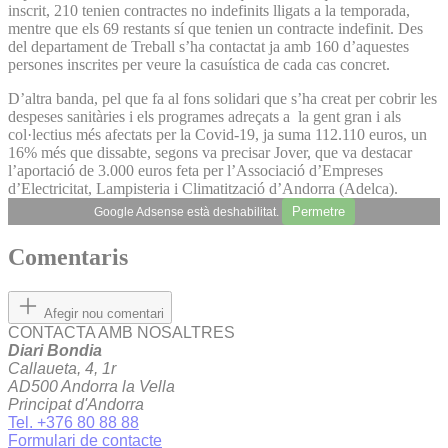
inscrit, 210 tenien contractes no indefinits lligats a la temporada,
mentre que els 69 restants sí que tenien un contracte indefinit. Des
del departament de Treball s’ha contactat ja amb 160 d’aquestes
persones inscrites per veure la casuística de cada cas concret.
D’altra banda, pel que fa al fons solidari que s’ha creat per cobrir les
despeses sanitàries i els programes adreçats a la gent gran i als
col·lectius més afectats per la Covid-19, ja suma 112.110 euros, un
16% més que dissabte, segons va precisar Jover, que va destacar
l’aportació de 3.000 euros feta per l’Associació d’Empreses
d’Electricitat, Lampisteria i Climatització d’Andorra (Adelca).
Permetre
Google Adsense està deshabilitat.
Comentaris
Afegir nou comentari
CONTACTA AMB NOSALTRES
Diari Bondia
Callaueta, 4, 1r
AD500 Andorra la Vella
Principat d'Andorra
Tel. +376 80 88 88
Formulari de contacte