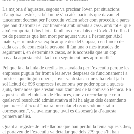
La majoria d’aquestes, segons va precisar Jover, per situacions
d’angoixa i estrès, si bé també s’ha atès pacients que davant el
tancament decretat per l’executiu volien saber com procedir, a pares
que han d’afrontar el confinament amb infants a casa, amb tot el que
això comporta, i fins i tot a familiars de malalts de Covid-19 o fins i
tot de persones que han mort per aquest virus a l’estranger. Així
mateix, el ministre va explicar que des del Copsia, i en funció de
cada cas i de com està la persona, li fan una o més trucades de
seguiment i, en determinats casos, se’ls aconsella que un cop
passada aquesta crisi “facin un seguiment més aprofundit”.
Pel que fa a la línia de crèdits tous avalada per l’executiu perquè les
empreses puguin fer front a les seves despeses de funcionament i a
préstecs que tinguin oberts, Jover va destacar que s’ha rebut ja la
sol·licitud de 696 empreses i autònoms per poder optar a aquests
ajuts, demandes que s’estan analitzant des de la comissió tècnica. En
aquest sentit, el ministre de Finances, que va recordar que com
qualsevol ressolució administrativa si hi ha algun dels demandants
que no està d’acord “podrà presentar el recurs administratiu
corresponent”, va avançar que avui es disposarà ja d’aquesta
primera anàlisi.
Quant al registre de treballadors que han perdut la feina aquests dies,
el portaveu de l’executiu va detallar que dels 279 que s’hi han