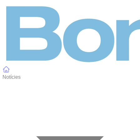
Panell de gestió de galetes
Notícies