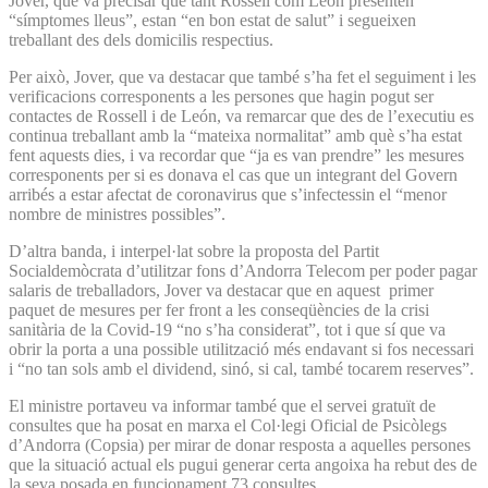
Jover, que va precisar que tant Rossell com León presenten
“símptomes lleus”, estan “en bon estat de salut” i segueixen
treballant des dels domicilis respectius.
Per això, Jover, que va destacar que també s’ha fet el seguiment i les
verificacions corresponents a les persones que hagin pogut ser
contactes de Rossell i de León, va remarcar que des de l’executiu es
continua treballant amb la “mateixa normalitat” amb què s’ha estat
fent aquests dies, i va recordar que “ja es van prendre” les mesures
corresponents per si es donava el cas que un integrant del Govern
arribés a estar afectat de coronavirus que s’infectessin el “menor
nombre de ministres possibles”.
D’altra banda, i interpel·lat sobre la proposta del Partit
Socialdemòcrata d’utilitzar fons d’Andorra Telecom per poder pagar
salaris de treballadors, Jover va destacar que en aquest primer
paquet de mesures per fer front a les conseqüències de la crisi
sanitària de la Covid-19 “no s’ha considerat”, tot i que sí que va
obrir la porta a una possible utilització més endavant si fos necessari
i “no tan sols amb el dividend, sinó, si cal, també tocarem reserves”.
El ministre portaveu va informar també que el servei gratuït de
consultes que ha posat en marxa el Col·legi Oficial de Psicòlegs
d’Andorra (Copsia) per mirar de donar resposta a aquelles persones
que la situació actual els pugui generar certa angoixa ha rebut des de
la seva posada en funcionament 73 consultes.