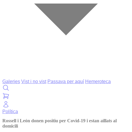
Galeries
Vist i no vist
Passava per aquí
Hemeroteca
Política
Rossell i León donen positiu per Covid-19 i estan aïllats al
domicili