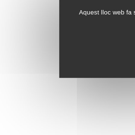
Aquest lloc web fa s